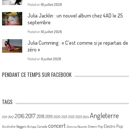
Posted on
16 juillet 2026
Julia Jacklin : un nouvel album chez 4AD le 25
septembre
Posted on
10 juillet 2026
Julia Cumming : « C’est comme si je repartais de
zéro »
Posted on
9 juillet 2026
PENDANT CE TEMPS SUR FACEBOOK
TAGS
Angleterre
2017
2016
2018
2019
2020
2021
2022
2023
2011
2012
2024
concert
Electro Pop
Australie
Canada
Beggars
Dream Pop
Britpop
Domino Records