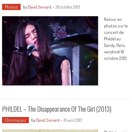
Photos
by
David Servant
-
30 octobre 2013
Retour en
photos sur le
concert de
Phildel au
Dandy, Paris,
vendredi 18
octobre 2013.
PHILDEL – The Disappearance Of The Girl (2013)
Chroniques
by
David Servant
-
15 avril 2013