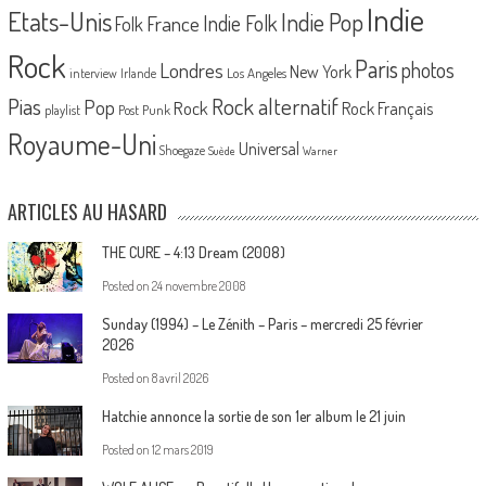
Indie
Etats-Unis
Indie Pop
France
Indie Folk
Folk
Rock
Paris
Londres
photos
New York
Los Angeles
interview
Irlande
Pias
Rock alternatif
Pop
Rock
Rock Français
playlist
Post Punk
Royaume-Uni
Universal
Shoegaze
Suède
Warner
ARTICLES AU HASARD
THE CURE – 4:13 Dream (2008)
Posted on
24 novembre 2008
Sunday (1994) – Le Zénith – Paris – mercredi 25 février
2026
Posted on
8 avril 2026
Hatchie annonce la sortie de son 1er album le 21 juin
Posted on
12 mars 2019