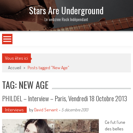
Stars Are Underground
Le webzine Rock Indépendant
Vous êtes ici
Accueil
>
Posts tagged "New Age"
TAG: NEW AGE
PHILDEL – Interview – Paris, Vendredi 18 Octobre 2013
Interviews
by
David Servant
-
5 décembre 2013
Ce fut l’une
des belles