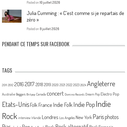
Posted on
10 juillet 2026
Julia Cumming : « C’est comme si je repartais de
zéro »
Posted on
9 juillet 2026
PENDANT CE TEMPS SUR FACEBOOK
TAGS
Angleterre
2017
2016
2018
2019
2020
2021
2022
2023
2011
2012
2024
concert
Electro Pop
Australie
Canada
Beggars
Dream Pop
Britpop
Domino Records
Indie
Etats-Unis
Indie Pop
France
Indie Folk
Folk
Rock
Paris
Londres
photos
New York
Los Angeles
interview
Irlande
Pias
Rock alternatif
Pop
Rock