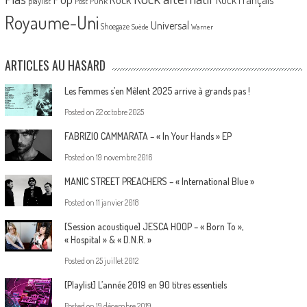
Rock Français
playlist
Post Punk
Royaume-Uni
Universal
Shoegaze
Suède
Warner
ARTICLES AU HASARD
Les Femmes s’en Mêlent 2025 arrive à grands pas !
Posted on
22 octobre 2025
FABRIZIO CAMMARATA – « In Your Hands » EP
Posted on
19 novembre 2016
MANIC STREET PREACHERS – « International Blue »
Posted on
11 janvier 2018
[Session acoustique] JESCA HOOP – « Born To »,
« Hospital » & « D.N.R. »
Posted on
25 juillet 2012
[Playlist] L’année 2019 en 90 titres essentiels
Posted on
19 décembre 2019