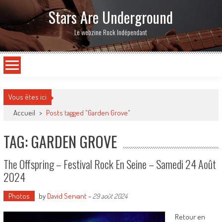
Stars Are Underground
Le webzine Rock Indépendant
Vous êtes ici
Accueil
>
Posts tagged "Garden Grove"
TAG: GARDEN GROVE
The Offspring – Festival Rock En Seine – Samedi 24 Août
2024
Photos
by
David Servant
-
29 août 2024
Retour en