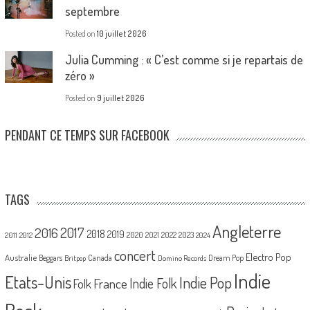
septembre
Posted on
10 juillet 2026
Julia Cumming : « C’est comme si je repartais de
zéro »
Posted on
9 juillet 2026
PENDANT CE TEMPS SUR FACEBOOK
TAGS
Angleterre
2017
2016
2018
2019
2020
2021
2022
2023
2011
2012
2024
concert
Electro Pop
Australie
Canada
Beggars
Dream Pop
Britpop
Domino Records
Indie
Etats-Unis
Indie Pop
France
Indie Folk
Folk