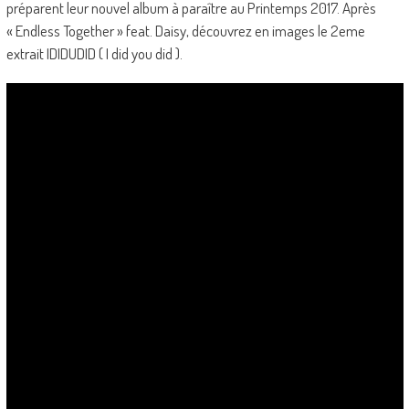
préparent leur nouvel album à paraître au Printemps 2017. Après
« Endless Together » feat. Daisy, découvrez en images le 2eme
extrait IDIDUDID ( I did you did ).