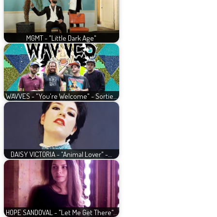
MGMT - "Little Dark Age"
WAVVES - "You're Welcome" - Sortie…
DAISY VICTORIA - "Animal Lover" -…
HOPE SANDOVAL - "Let Me Get There"…