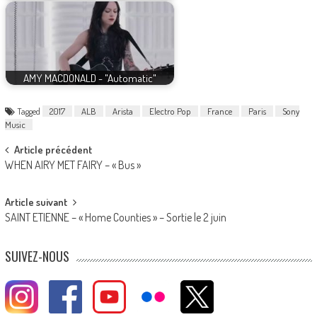
AMY MACDONALD - "Automatic"
Tagged
2017
ALB
Arista
Electro Pop
France
Paris
Sony
Music
Post
Article précédent
WHEN AIRY MET FAIRY – « Bus »
navigation
Article suivant
SAINT ETIENNE – « Home Counties » – Sortie le 2 juin
SUIVEZ-NOUS