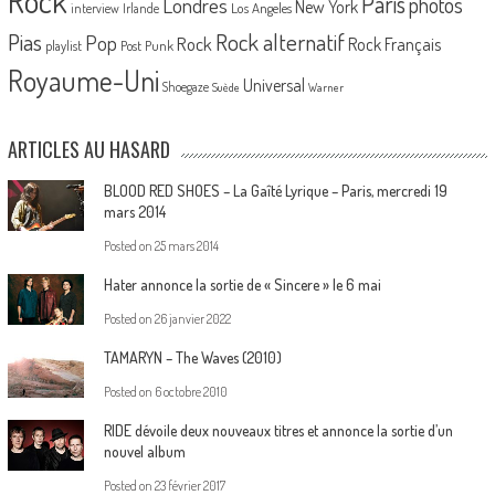
Rock
Paris
Londres
photos
New York
Los Angeles
interview
Irlande
Pias
Rock alternatif
Pop
Rock
Rock Français
playlist
Post Punk
Royaume-Uni
Universal
Shoegaze
Suède
Warner
ARTICLES AU HASARD
BLOOD RED SHOES – La Gaîté Lyrique – Paris, mercredi 19
mars 2014
Posted on
25 mars 2014
Hater annonce la sortie de « Sincere » le 6 mai
Posted on
26 janvier 2022
TAMARYN – The Waves (2010)
Posted on
6 octobre 2010
RIDE dévoile deux nouveaux titres et annonce la sortie d’un
nouvel album
Posted on
23 février 2017