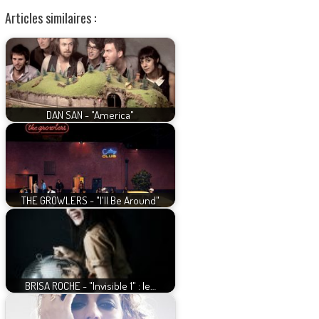
Articles similaires :
DAN SAN - "America"
THE GROWLERS - "I'll Be Around"
BRISA ROCHE - "Invisible 1" : le…