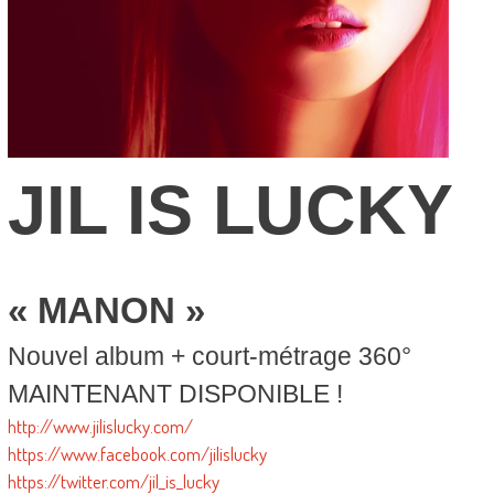
JIL IS LUCKY
« MANON »
Nouvel album + court-métrage 360°
MAINTENANT DISPONIBLE !
http://www.jilislucky.com/
https://www.facebook.com/jilislucky
https://twitter.com/jil_is_lucky