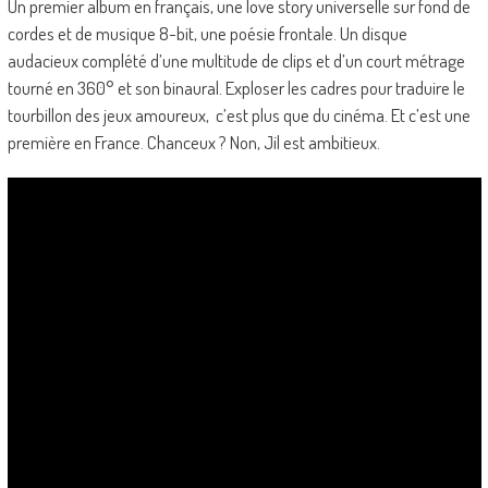
Un premier album en français, une love story universelle sur fond de
cordes et de musique 8-bit, une poésie frontale. Un disque
audacieux complété d’une multitude de clips et d’un court métrage
tourné en 360° et son binaural. Exploser les cadres pour traduire le
tourbillon des jeux amoureux, c’est plus que du cinéma. Et c’est une
première en France. Chanceux ? Non, Jil est ambitieux.