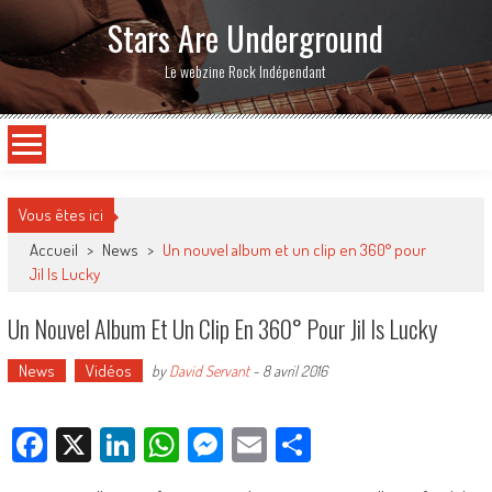
Stars Are Underground
Le webzine Rock Indépendant
Vous êtes ici
Accueil
>
News
>
Un nouvel album et un clip en 360° pour
Jil Is Lucky
Un Nouvel Album Et Un Clip En 360° Pour Jil Is Lucky
News
Vidéos
by
David Servant
-
8 avril 2016
Facebook
X
LinkedIn
WhatsApp
Messenger
Email
Partager