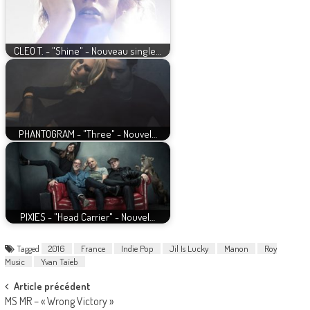
CLEO T. - "Shine" - Nouveau single…
PHANTOGRAM - "Three" - Nouvel…
PIXIES - "Head Carrier" - Nouvel…
Tagged
2016
France
Indie Pop
Jil Is Lucky
Manon
Roy
Music
Yvan Taïeb
Post
Article précédent
MS MR – « Wrong Victory »