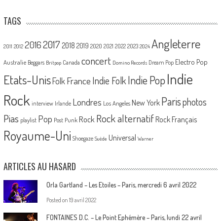
TAGS
Angleterre
2017
2016
2018
2019
2020
2021
2022
2023
2011
2012
2024
concert
Electro Pop
Australie
Canada
Beggars
Dream Pop
Britpop
Domino Records
Indie
Etats-Unis
Indie Pop
France
Indie Folk
Folk
Rock
Paris
Londres
photos
New York
Los Angeles
interview
Irlande
Pias
Rock alternatif
Pop
Rock
Rock Français
playlist
Post Punk
Royaume-Uni
Universal
Shoegaze
Suède
Warner
ARTICLES AU HASARD
Orla Gartland – Les Etoiles – Paris, mercredi 6 avril 2022
Posted on
19 avril 2022
FONTAINES D.C. – Le Point Ephémère – Paris, lundi 22 avril