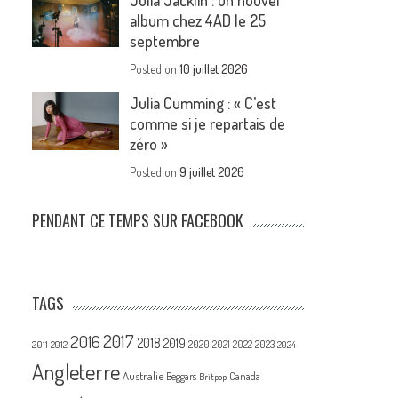
Julia Jacklin : un nouvel
album chez 4AD le 25
septembre
Posted on
10 juillet 2026
Julia Cumming : « C’est
comme si je repartais de
zéro »
Posted on
9 juillet 2026
PENDANT CE TEMPS SUR FACEBOOK
TAGS
2017
2016
2018
2019
2020
2021
2022
2023
2011
2012
2024
Angleterre
Australie
Canada
Beggars
Britpop