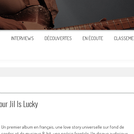
S
INTERVIEWS
DÉCOUVERTES
EN ÉCOUTE
CLASSEME
ur Jil Is Lucky
Un premier album en français, une love story universelle sur fond de
cordes et de musique 8-bit, une poésie frontale. Un disque audacieux