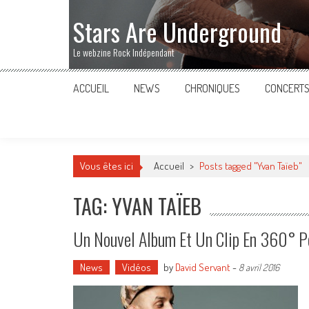
Stars Are Underground
Le webzine Rock Indépendant
ACCUEIL
NEWS
CHRONIQUES
CONCERT
Vous êtes ici
Accueil
>
Posts tagged "Yvan Taïeb"
TAG: YVAN TAÏEB
Un Nouvel Album Et Un Clip En 360° Po
News
Vidéos
by
David Servant
-
8 avril 2016