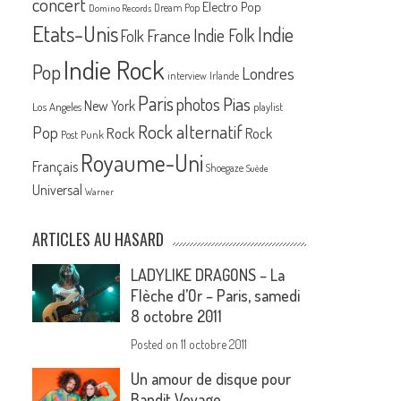
concert
Electro Pop
Dream Pop
Domino Records
Etats-Unis
Indie
France
Indie Folk
Folk
Indie Rock
Pop
Londres
interview
Irlande
Paris
Pias
photos
New York
Los Angeles
playlist
Rock alternatif
Pop
Rock
Rock
Post Punk
Royaume-Uni
Français
Shoegaze
Suède
Universal
Warner
ARTICLES AU HASARD
LADYLIKE DRAGONS – La
Flèche d’Or – Paris, samedi
8 octobre 2011
Posted on
11 octobre 2011
Un amour de disque pour
Bandit Voyage