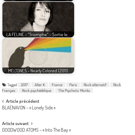
LA FELINE - "Triomphe" - Sortie le…
MELTONES - Nearly Colored (2011)
Tagged
2017
Alter K
France
Paris
Rock alternatif
Rock
Français
Rock psychédélique
The Psychotic Monks
Post
Article précédent
BLAENAVON – « Lonely Side »
navigation
Article suivant
GOODWOOD ATOMS – « Into The Bay »