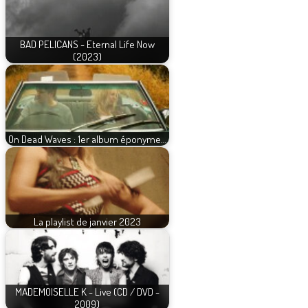
BAD PELICANS - Eternal Life Now
(2023)
On Dead Waves : 1er album éponyme…
La playlist de janvier 2023
MADEMOISELLE K - Live (CD / DVD -
2009)