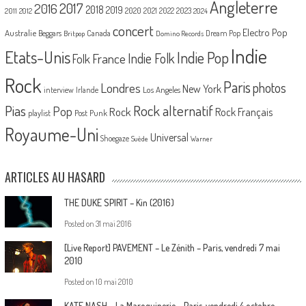
Angleterre
2017
2016
2018
2019
2020
2021
2022
2023
2011
2012
2024
concert
Electro Pop
Australie
Canada
Beggars
Dream Pop
Britpop
Domino Records
Indie
Etats-Unis
Indie Pop
France
Indie Folk
Folk
Rock
Paris
Londres
photos
New York
Los Angeles
interview
Irlande
Pias
Rock alternatif
Pop
Rock
Rock Français
playlist
Post Punk
Royaume-Uni
Universal
Shoegaze
Suède
Warner
ARTICLES AU HASARD
THE DUKE SPIRIT – Kin (2016)
Posted on
31 mai 2016
[Live Report] PAVEMENT – Le Zénith – Paris, vendredi 7 mai
2010
Posted on
10 mai 2010
KATE NASH – La Maroquinerie – Paris, vendredi 4 octobre