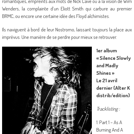
romantiques, empreints aux mots de Nick Cave ou a la vision de Wim
Wenders, la complainte d’un Eliott Smith qui carbure au premier
BRMC, ou encore une certaine idée des Floyd alchimistes.
Ils naviguent à bord de leur Nostromo, laissant toujours la place aux
imprévus. Une manière de se perdre pour mieux se retrouver.
1er album
« Silence Slowly
and Madly
Shines »
Le 21 avril
dernier (Alter K
distrib/edition)
T
racklisting :
1. Part 1 – As A
Burning And A