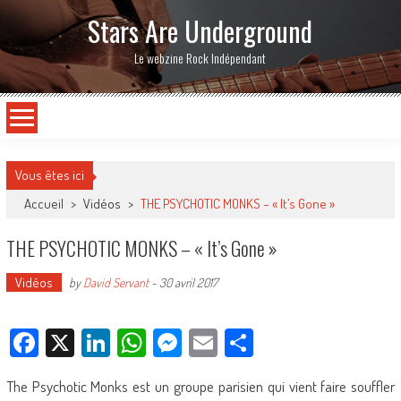
Stars Are Underground
Le webzine Rock Indépendant
Vous êtes ici
Accueil
>
Vidéos
>
THE PSYCHOTIC MONKS – « It’s Gone »
THE PSYCHOTIC MONKS – « It’s Gone »
Vidéos
by
David Servant
-
30 avril 2017
Facebook
X
LinkedIn
WhatsApp
Messenger
Email
Partager
The Psychotic Monks est un groupe parisien qui vient faire souffler