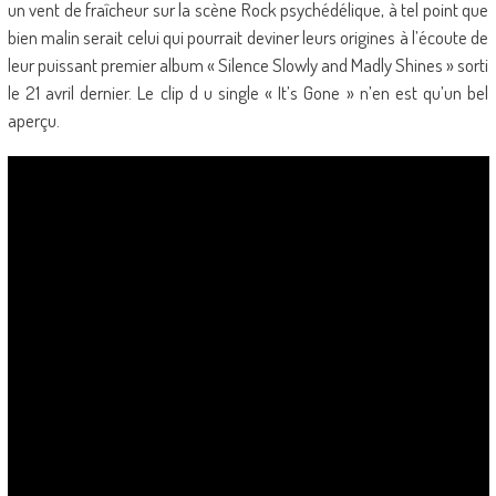
un vent de fraîcheur sur la scène Rock psychédélique, à tel point que
bien malin serait celui qui pourrait deviner leurs origines à l’écoute de
leur puissant premier album « Silence Slowly and Madly Shines » sorti
le 21 avril dernier. Le clip d u single « It’s Gone » n’en est qu’un bel
aperçu.