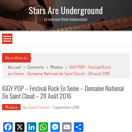
Stars Are Underground
Le webzine Rock Indépendant
Vous êtes ici
Accueil
>
Concerts
>
Photos
>
IGGY POP – Festival Rock
en Seine – Domaine National de Saint Cloud – 28 août 2016
IGGY POP – Festival Rock En Seine – Domaine National
De Saint Cloud – 28 Août 2016
Photos
by
David Servant
-
1 septembre 2016
Facebook
X
LinkedIn
WhatsApp
Messenger
Email
Partager