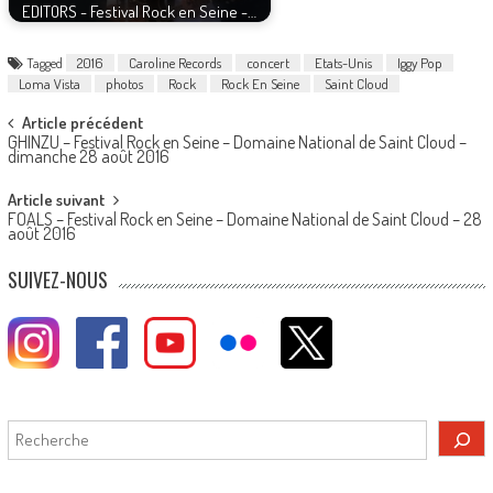
EDITORS - Festival Rock en Seine -…
Tagged
2016
Caroline Records
concert
Etats-Unis
Iggy Pop
Loma Vista
photos
Rock
Rock En Seine
Saint Cloud
Post
Article précédent
GHINZU – Festival Rock en Seine – Domaine National de Saint Cloud –
navigation
dimanche 28 août 2016
Article suivant
FOALS – Festival Rock en Seine – Domaine National de Saint Cloud – 28
août 2016
SUIVEZ-NOUS
Rechercher