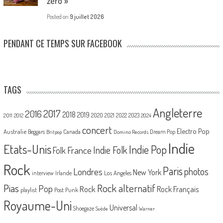
zéro »
Posted on
9 juillet 2026
PENDANT CE TEMPS SUR FACEBOOK
TAGS
Angleterre
2017
2016
2018
2019
2020
2021
2022
2023
2011
2012
2024
concert
Electro Pop
Australie
Canada
Beggars
Dream Pop
Britpop
Domino Records
Indie
Etats-Unis
Indie Pop
France
Indie Folk
Folk
Rock
Paris
Londres
photos
New York
Los Angeles
interview
Irlande
Pias
Rock alternatif
Pop
Rock
Rock Français
playlist
Post Punk
Royaume-Uni
Universal
Shoegaze
Suède
Warner