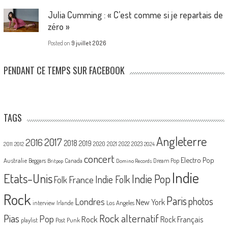
Julia Cumming : « C’est comme si je repartais de
zéro »
Posted on
9 juillet 2026
PENDANT CE TEMPS SUR FACEBOOK
TAGS
Angleterre
2017
2016
2018
2019
2020
2021
2022
2023
2011
2012
2024
concert
Electro Pop
Australie
Canada
Beggars
Dream Pop
Britpop
Domino Records
Indie
Etats-Unis
Indie Pop
France
Indie Folk
Folk
Rock
Paris
Londres
photos
New York
Los Angeles
interview
Irlande
Pias
Rock alternatif
Pop
Rock
Rock Français
playlist
Post Punk