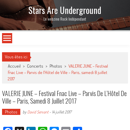
Stars Are Underground
Le webzine Rock Indépendant
Vous êtes ici
Accueil
>
Concerts
>
Photos
>
VALERIE JUNE – Festival
Fnac Live – Parvis de l’Hôtel de Ville – Paris, samedi 8 juillet
2017
VALERIE JUNE – Festival Fnac Live – Parvis De L’Hôtel De
Ville – Paris, Samedi 8 Juillet 2017
Photos
by
David Servant
-
14 juillet 2017