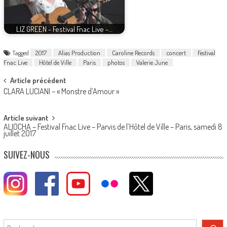
LIZ GREEN - Festival Fnac Live -…
Tagged
2017
Alias Production
Caroline Records
concert
Festival
Fnac Live
Hôtel de Ville
Paris
photos
Valerie June
Post
Article précédent
CLARA LUCIANI – « Monstre d’Amour »
navigation
Article suivant
ALIOCHA – Festival Fnac Live – Parvis de l’Hôtel de Ville – Paris, samedi 8
juillet 2017
SUIVEZ-NOUS
Rechercher