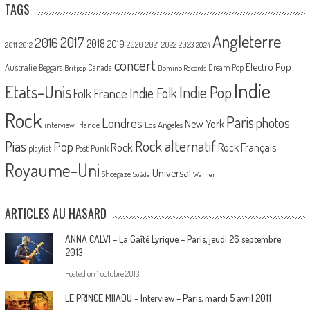
TAGS
Angleterre
2017
2016
2018
2019
2020
2021
2022
2023
2011
2012
2024
concert
Electro Pop
Australie
Canada
Beggars
Dream Pop
Britpop
Domino Records
Indie
Etats-Unis
Indie Pop
France
Indie Folk
Folk
Rock
Paris
Londres
photos
New York
Los Angeles
interview
Irlande
Pias
Rock alternatif
Pop
Rock
Rock Français
playlist
Post Punk
Royaume-Uni
Universal
Shoegaze
Suède
Warner
ARTICLES AU HASARD
ANNA CALVI – La Gaîté Lyrique – Paris, jeudi 26 septembre
2013
Posted on
1 octobre 2013
LE PRINCE MIIAOU – Interview – Paris, mardi 5 avril 2011