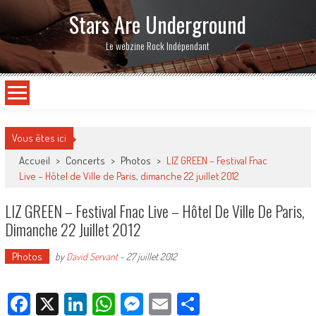
Stars Are Underground
Le webzine Rock Indépendant
Vous êtes ici
Accueil
>
Concerts
>
Photos
>
LIZ GREEN – Festival Fnac
Live – Hôtel de Ville de Paris, dimanche 22 juillet 2012
LIZ GREEN – Festival Fnac Live – Hôtel De Ville De Paris,
Dimanche 22 Juillet 2012
Photos
by
David Servant
-
27 juillet 2012
Facebook
X
LinkedIn
WhatsApp
Messenger
Email
Partager