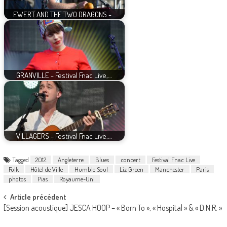
EWERT AND THE TWO DRAGONS -…
GRANVILLE - Festival Fnac Live,…
VILLAGERS - Festival Fnac Live,…
Tagged
2012
Angleterre
Blues
concert
Festival Fnac Live
Folk
Hôtel de Ville
Humble Soul
Liz Green
Manchester
Paris
photos
Pias
Royaume-Uni
Post
Article précédent
[Session acoustique] JESCA HOOP – « Born To », « Hospital » & « D.N.R. »
navigation