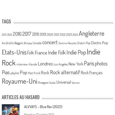
TAGS
Angleterre
2017
2016
2018
2019
2020
2021
2022
2023
2011
2012
2024
concert
Electro Pop
Australie
Canada
Beggars
Dream Pop
Britpop
Domino Records
Indie
Etats-Unis
Indie Pop
France
Indie Folk
Folk
Rock
Paris
Londres
photos
New York
Los Angeles
interview
Irlande
Pias
Rock alternatif
Pop
Rock
Rock Français
playlist
Post Punk
Royaume-Uni
Universal
Shoegaze
Suède
Warner
ARTICLES AU HASARD
ALVVAYS – Blue Rev (2022)
Posted on
27 octobre 2022