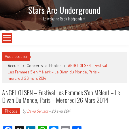
Stars Are Underground
Le webzine Rock Indépendant
Vous êtes ici
Accueil
>
Concerts
>
Photos
>
ANGEL OLSEN – Festival
Les Femmes S’en Mêlent – Le Divan du Monde, Paris –
mercredi 26 mars 2014
ANGEL OLSEN – Festival Les Femmes S’en Mêlent – Le
Divan Du Monde, Paris – Mercredi 26 Mars 2014
Photos
by
David Servant
-
23 avril 2014