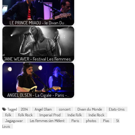
LE PRINCE MIIAOU - le Divan Du…
JANE WEAVER - Festival Les Femmes…
ANGEL OLSEN - La Cigale - Paris -…
Tagged
2014
Angel Olsen
concert
Divan du Monde
Etats-Unis
Folk
Folk Rock
Imperial Prod
Indie Folk
Indie Rock
Jagjaguwar
Les Femmes s'en Mêlent
Paris
photos
Pias
St.
Louis