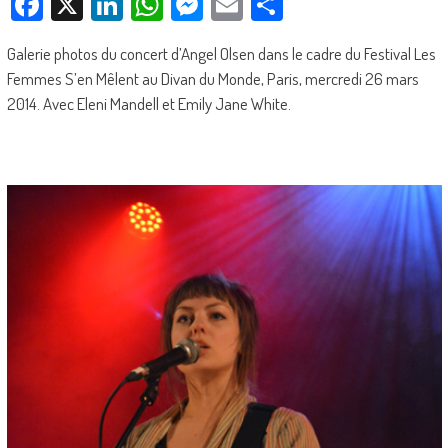
Facebook
X
LinkedIn
WhatsApp
Messenger
Email
Partager
Galerie photos du concert d’Angel Olsen dans le cadre du Festival Les
Femmes S’en Mêlent au Divan du Monde, Paris, mercredi 26 mars
2014. Avec Eleni Mandell et Emily Jane White.