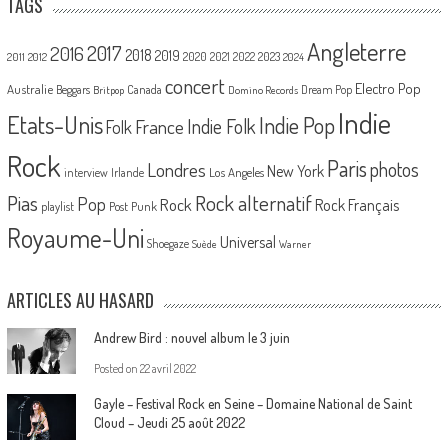
TAGS
Angleterre
2017
2016
2018
2019
2020
2021
2022
2023
2011
2012
2024
concert
Electro Pop
Australie
Canada
Beggars
Dream Pop
Britpop
Domino Records
Indie
Etats-Unis
Indie Pop
France
Indie Folk
Folk
Rock
Paris
Londres
photos
New York
Los Angeles
interview
Irlande
Pias
Rock alternatif
Pop
Rock
Rock Français
playlist
Post Punk
Royaume-Uni
Universal
Shoegaze
Suède
Warner
ARTICLES AU HASARD
Andrew Bird : nouvel album le 3 juin
Posted on
22 avril 2022
Gayle – Festival Rock en Seine – Domaine National de Saint
Cloud – Jeudi 25 août 2022