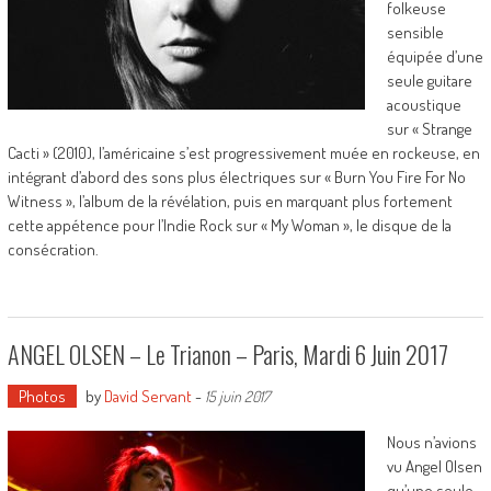
folkeuse
sensible
équipée d’une
seule guitare
acoustique
sur « Strange
Cacti » (2010), l’américaine s’est progressivement muée en rockeuse, en
intégrant d’abord des sons plus électriques sur « Burn You Fire For No
Witness », l’album de la révélation, puis en marquant plus fortement
cette appétence pour l’Indie Rock sur « My Woman », le disque de la
consécration.
ANGEL OLSEN – Le Trianon – Paris, Mardi 6 Juin 2017
Photos
by
David Servant
-
15 juin 2017
Nous n’avions
vu Angel Olsen
qu’une seule