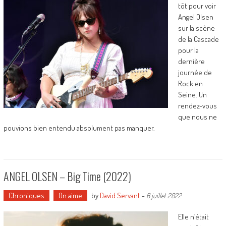
tôt pour voir
Angel Olsen
sur la scène
de la Cascade
pour la
dernière
journée de
Rock en
Seine. Un
rendez-vous
que nous ne
pouvions bien entendu absolument pas manquer.
ANGEL OLSEN – Big Time (2022)
Chroniques
On aime
by
David Servant
-
6 juillet 2022
Elle n’était