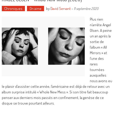
Chroniques
On aime
by
David Servant
-
11 septembre 2020
Plus rien
n’arrête Angel
Olsen. A peine
un an après la
sortie de
l’album « All
Mirrors » et
l’une des
rares
tournées
auxquelles
nous avons eu
le plaisir d’assister cette année, l’américaine est déjà de retour avec un
album surprise intitulé « Whole New Mess ». Si son titre fait beaucoup
penser aux derniers mois passés en confinement, la genèse de ce
disque se trouve pourtant ailleurs.