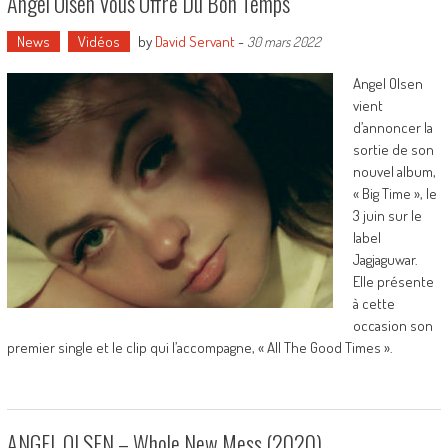
Angel Olsen Vous Offre Du Bon Temps
News
Vidéos
by
David Servant
-
30 mars 2022
Angel Olsen
vient
d’annoncer la
sortie de son
nouvel album,
« Big Time », le
3 juin sur le
label
Jagjaguwar.
Elle présente
à cette
occasion son
premier single et le clip qui l’accompagne, « All The Good Times ».
ANGEL OLSEN – Whole New Mess (2020)