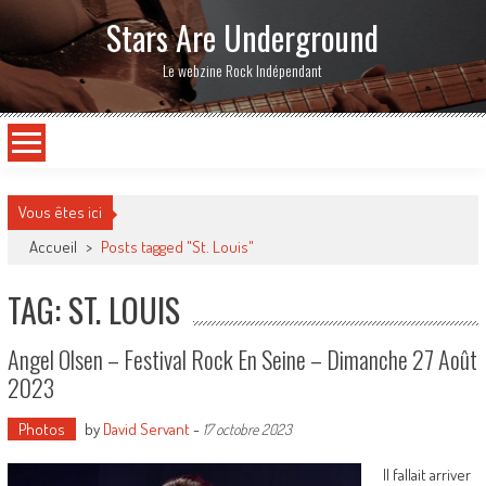
Stars Are Underground
Le webzine Rock Indépendant
Vous êtes ici
Accueil
>
Posts tagged "St. Louis"
TAG: ST. LOUIS
Angel Olsen – Festival Rock En Seine – Dimanche 27 Août
2023
Photos
by
David Servant
-
17 octobre 2023
Il fallait arriver