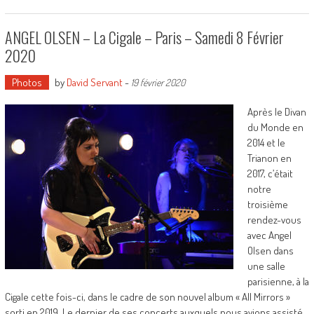
ANGEL OLSEN – La Cigale – Paris – Samedi 8 Février
2020
Photos
by
David Servant
-
19 février 2020
Après le Divan
du Monde en
2014 et le
Trianon en
2017, c’était
notre
troisième
rendez-vous
avec Angel
Olsen dans
une salle
parisienne, à la
Cigale cette fois-ci, dans le cadre de son nouvel album « All Mirrors »
sorti en 2019. Le dernier de ses concerts auxquels nous avions assisté