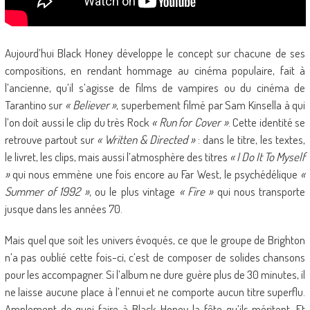
Aujourd’hui Black Honey développe le concept sur chacune de ses
compositions, en rendant hommage au cinéma populaire, fait à
l’ancienne, qu’il s’agisse de films de vampires ou du cinéma de
Tarantino sur
« Believer »
, superbement filmé par Sam Kinsella à qui
l’on doit aussi le clip du très Rock
« Run for Cover »
. Cette identité se
retrouve partout sur
« Written & Directed »
: dans le titre, les textes,
le livret, les clips, mais aussi l’atmosphère des titres
« I Do It To Myself
»
qui nous emmène une fois encore au Far West, le psychédélique
«
Summer of 1992 »
, ou le plus vintage
« Fire »
qui nous transporte
jusque dans les années 70.
Mais quel que soit les univers évoqués, ce que le groupe de Brighton
n’a pas oublié cette fois-ci, c’est de composer de solides chansons
pour les accompagner. Si l’album ne dure guère plus de 30 minutes, il
ne laisse aucune place à l’ennui et ne comporte aucun titre superflu.
Amplement de quoi faire à Black Honey la fête qu’ils méritent. Et