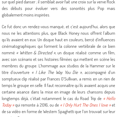
sur quel pied danser ; il semblait avoir fait une croix sur la verve Rock
des débuts pour évoluer vers des sonorités plus Pop mais
globalement moins inspirées.
Ce fut donc un rendez-vous manqué, et c’est aujourd’hui, alors que
nous ne les attentions plus, que Black Honey nous offrent l’album
qu’ils avaient en eux. Un disque haut en couleurs, bercé d’influences
cinématographiques qui forment la colonne vertébrale de ce bien
nommé
« Written & Directed »
, un disque réalisé comme un film,
avec son scénario et ses histoires filmées qui mettent en scène les
membres du groupe. L’hommage aux studios de la Hammer sur le
titre d’ouverture
« I Like The Way You Die »
, accompagné d’un
somptueux clip réalisé par Frances O’Sullivan, a remis en un rien de
temps le groupe en selle. Il faut reconnaître qu’ils avaient acquis une
certaine aisance dans la mise en image de leurs chansons depuis
longtemps déjà, c’était notamment le cas du Road Trip de
« Hello
Today »
qui remonte à 2016, ou de
« I Only Hurt The Ones I love »
et
de sa vidéo en forme de Western Spaghetti que l’on trouvait sur leur