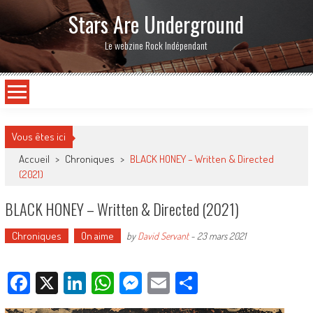
Stars Are Underground
Le webzine Rock Indépendant
Vous êtes ici
Accueil
>
Chroniques
>
BLACK HONEY – Written & Directed
(2021)
BLACK HONEY – Written & Directed (2021)
Chroniques
On aime
by
David Servant
-
23 mars 2021
Facebook
X
LinkedIn
WhatsApp
Messenger
Email
Partager