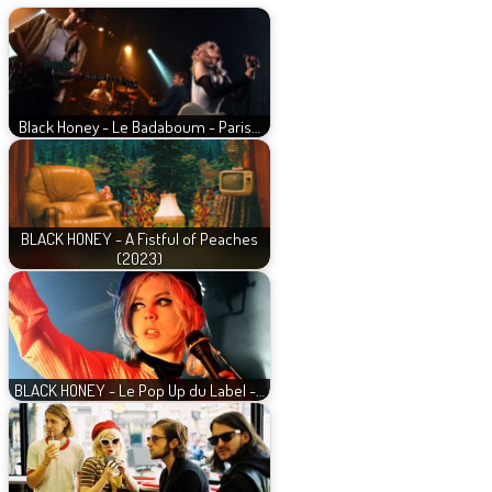
Black Honey - Le Badaboum - Paris…
BLACK HONEY - A Fistful of Peaches
(2023)
BLACK HONEY - Le Pop Up du Label -…