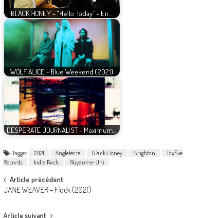
BLACK HONEY - "Hello Today" - En…
WOLF ALICE - Blue Weekend (2021)
DESPERATE JOURNALIST - Maximum…
Tagged
2021
Angleterre
Black Honey
Brighton
Foxfive
Records
Indie Rock
Royaume-Uni
Post
Article précédent
JANE WEAVER – Flock (2021)
navigation
Article suivant