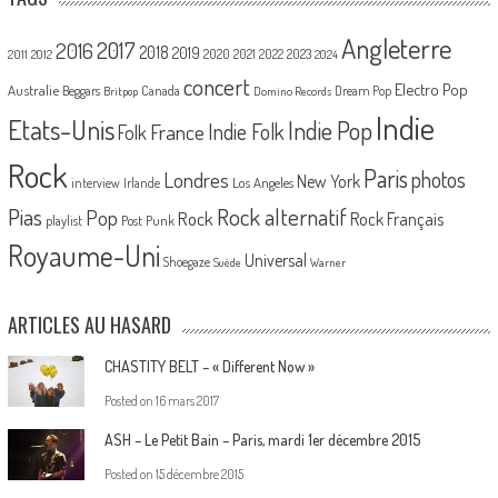
Angleterre
2017
2016
2018
2019
2020
2021
2022
2023
2011
2012
2024
concert
Electro Pop
Australie
Canada
Beggars
Dream Pop
Britpop
Domino Records
Indie
Etats-Unis
Indie Pop
France
Indie Folk
Folk
Rock
Paris
Londres
photos
New York
Los Angeles
interview
Irlande
Pias
Rock alternatif
Pop
Rock
Rock Français
playlist
Post Punk
Royaume-Uni
Universal
Shoegaze
Suède
Warner
ARTICLES AU HASARD
CHASTITY BELT – « Different Now »
Posted on
16 mars 2017
ASH – Le Petit Bain – Paris, mardi 1er décembre 2015
Posted on
15 décembre 2015