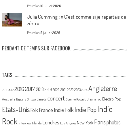
Posted on
10 juillet 2026
Julia Cumming : « C’est comme si je repartais de
zéro »
Posted on
9 juillet 2026
PENDANT CE TEMPS SUR FACEBOOK
TAGS
Angleterre
2017
2016
2018
2019
2020
2021
2022
2023
2011
2012
2024
concert
Electro Pop
Australie
Canada
Beggars
Dream Pop
Britpop
Domino Records
Indie
Etats-Unis
Indie Pop
France
Indie Folk
Folk
Rock
Paris
Londres
photos
New York
Los Angeles
interview
Irlande