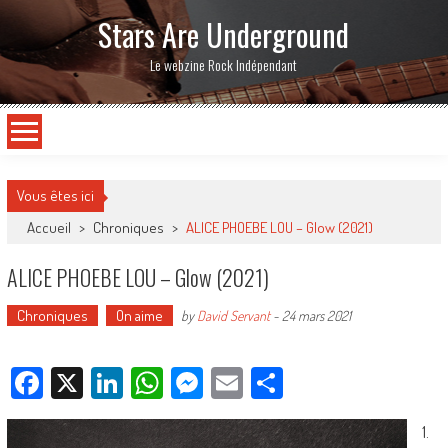
Stars Are Underground
Le webzine Rock Indépendant
Vous êtes ici
Accueil
>
Chroniques
>
ALICE PHOEBE LOU – Glow (2021)
ALICE PHOEBE LOU – Glow (2021)
Chroniques
On aime
by
David Servant
-
24 mars 2021
Facebook
X
LinkedIn
WhatsApp
Messenger
Email
Partager
1.