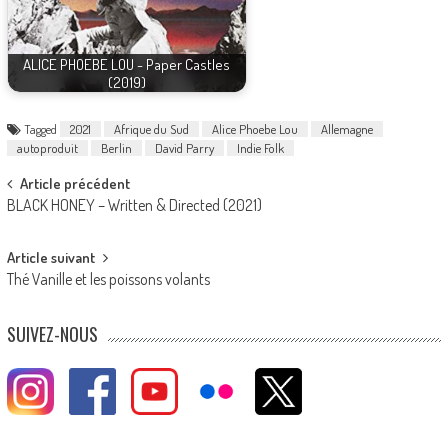
ALICE PHOEBE LOU - Paper Castles
(2019)
Tagged
2021
Afrique du Sud
Alice Phoebe Lou
Allemagne
autoproduit
Berlin
David Parry
Indie Folk
Post
Article précédent
BLACK HONEY – Written & Directed (2021)
navigation
Article suivant
Thé Vanille et les poissons volants
SUIVEZ-NOUS