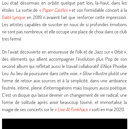
Lou était désormais en
orbite
, quelque part loin, là-haut, dans les
étoiles. La sortie de
« Paper Castles »
et son formidable concert à la
Gaîté Lyrique
en 2019 n’avaient fait que renforcer cette impression.
Les artistes capables de susciter en nous de si profondes émotions
ne sont pas nombreux, et elle occupe une place de choix dans ce club
très fermé.
On l’avait découverte en amoureuse de Folk et de Jazz sur « Orbit »,
des éléments qui allient accompagner l’évolution plus Pop de son
second album qui reflétait aussi le travail collaboratif d’Alice Phoebe
Lou. Au lieu de poursuivre dans cette voie,
« Glow »
illustre plutôt une
forme de retour aux sources et à la simplicité, dans une ambiance
feutrée, intime, pleine d’interrogations mais toujours aussi poétique.
C’est un disque qui laisse deviner un changement de vie radical, une
forme de solitude après avoir beaucoup tourné, et immortalisé la
magie de ses concerts sur le
« Live At Funkhaus »
sorti en mai 2020.