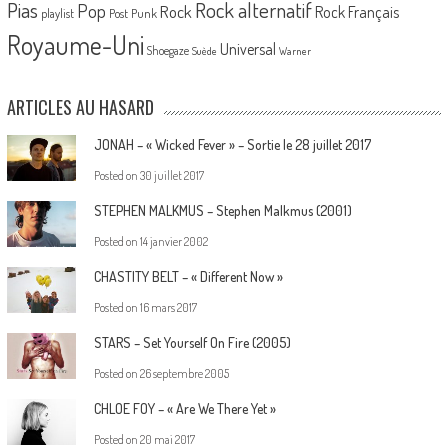
Pias
Rock alternatif
Pop
Rock
Rock Français
playlist
Post Punk
Royaume-Uni
Universal
Shoegaze
Suède
Warner
ARTICLES AU HASARD
JONAH – « Wicked Fever » – Sortie le 28 juillet 2017
Posted on
30 juillet 2017
STEPHEN MALKMUS – Stephen Malkmus (2001)
Posted on
14 janvier 2002
CHASTITY BELT – « Different Now »
Posted on
16 mars 2017
STARS – Set Yourself On Fire (2005)
Posted on
26 septembre 2005
CHLOE FOY – « Are We There Yet »
Posted on
20 mai 2017