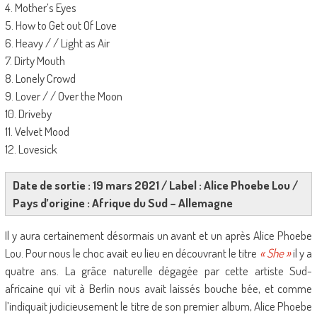
4. Mother’s Eyes
5. How to Get out Of Love
6. Heavy / / Light as Air
7. Dirty Mouth
8. Lonely Crowd
9. Lover / / Over the Moon
10. Driveby
11. Velvet Mood
12. Lovesick
Date de sortie : 19 mars 2021 / Label : Alice Phoebe Lou /
Pays d’origine : Afrique du Sud – Allemagne
Il y aura certainement désormais un avant et un après Alice Phoebe
Lou. Pour nous le choc avait eu lieu en découvrant le titre
« She »
il y a
quatre ans. La grâce naturelle dégagée par cette artiste Sud-
africaine qui vit à Berlin nous avait laissés bouche bée, et comme
l’indiquait judicieusement le titre de son premier album, Alice Phoebe