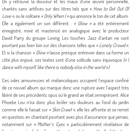
On y retrouve la douceur et les maux d’une œuvre personnelle,
chantés sans artifices sur des titres tels que
« How to Get Out Of
Love »
, ou le solitaire
« Only When I »
qui annonce le ton de cet album.
Elle a également un son différent :
« Glow »
a été entièrement
enregistré, mixé et masterisé en analogique avec le producteur
David Parry du groupe Loving. Les touches Jazz d’antan ne sont
pourtant pas bien loin sur des chansons telles que
« Lonely Crowd ».
Et si la chanson
« Glow »
laisse presque entrevoir dans sa forme un
côté plus enjoué, ses textes sont d’une solitude sans équivoque
(« I
dance with myself, like there is nobody else in the world »)
.
Ces odes amoureuses et mélancoliques occupent l’espace confiné
de ce nouvel album qui marque donc une rupture avec l’aspect très
libéré de ses précédents opus où le grand air était omniprésent. Alice
Phoebe Lou n’ira donc plus brûler ses douleurs au fond du jardin
comme elle le faisait sur
« Skin Crawl »
, elle les affronte et se remet
en question, en chantant pourtant avec plus d’assurance que jamais,
notamment sur
« Mother’s Eyes »
, particulièrement révélateur de