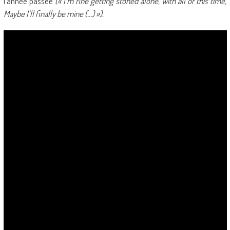
l’année passée
(« I’m fine getting stoned alone, with all of this time,
Maybe I’ll finally be mine (…) »).