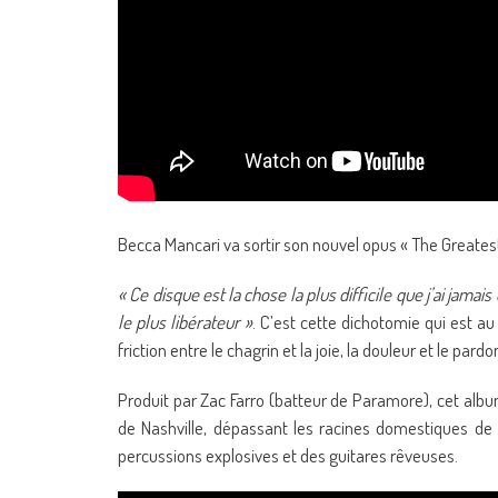
Becca Mancari va sortir son nouvel opus « The Greatest 
« Ce disque est la chose la plus difficile que j’ai jamais
le plus libérateur »
. C’est cette dichotomie qui est a
friction entre le chagrin et la joie, la douleur et le pardon
Produit par Zac Farro (batteur de Paramore), cet albu
de Nashville, dépassant les racines domestiques de
percussions explosives et des guitares rêveuses.