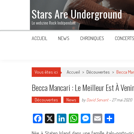
Stars Are Underground
Le webzine Rock Indépendant
ACCUEIL
NEWS
CHRONIQUES
CONCERT
Vous êtes ici
Accueil
>
Découvertes
>
Becca Manc
Becca Mancari : Le Meilleur Est À Veni
Découvertes
News
by
David Servant
-
27 mai 2020
Facebook
X
LinkedIn
WhatsApp
Messenger
Email
Parta
Née à Staten Island dans une famille italo-porto-ric