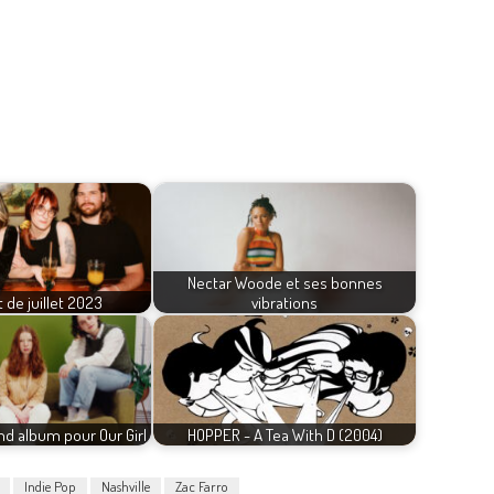
Nectar Woode et ses bonnes
t de juillet 2023
vibrations
nd album pour Our Girl
HOPPER - A Tea With D (2004)
Indie Pop
Nashville
Zac Farro