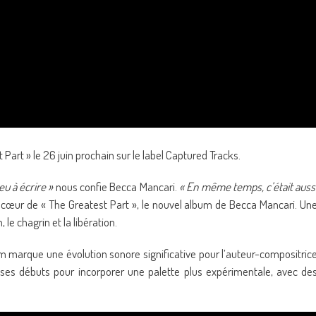
Part » le 26 juin prochain sur le label Captured Tracks.
 eu à écrire »
nous confie Becca Mancari.
« En même temps, c’était auss
u cœur de « The Greatest Part », le nouvel album de Becca Mancari. Un
, le chagrin et la libération.
m marque une évolution sonore significative pour l’auteur-compositric
 ses débuts pour incorporer une palette plus expérimentale, avec de