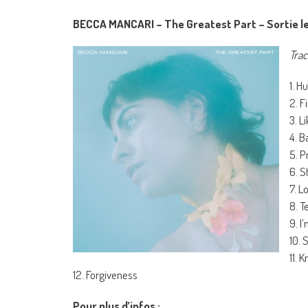
BECCA MANCARI – The Greatest Part – Sortie le
Trac
1. H
2. F
3. L
4. B
5. P
6. S
7. L
8. T
9. I
10. 
11. 
12. Forgiveness
Pour plus d’infos :