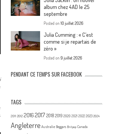
Julia Jacklin : un nouvel
album chez 4AD le 25
septembre
Posted on
10 juillet 2026
Julia Cumming : « C’est
comme si je repartais de
zéro »
Posted on
9 juillet 2026
PENDANT CE TEMPS SUR FACEBOOK
i
e
TAGS
e
2017
2016
s
2018
2019
2020
2021
2022
2023
2011
2012
2024
Angleterre
Australie
Canada
Beggars
Britpop