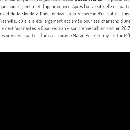
estions d’identité et d’appartenance. Après l’université, elle est parti
 sud de la Floride à l’Inde, dérivant à la recherche d’un but et d’un
 Nashville, où elle a été largement acclamée pour ses chansons d’un
lement fascinantes. « Good Woman », son premier album sorti en 2017
 des premières parties d’artistes comme Margo Price, Hurray For The Rif