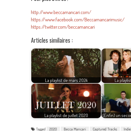
http://www.beccamancari.com/
https://www.facebook.com/Beccamancarimusic/
https://twitter.com/beccamancari
Articles similaires :
La playlist de mars 2024
La playlis
La playlist de juillet 2020
(Enfin) un seco
Tagged
2020
Becca Mancari
Captured Tracks
Indie