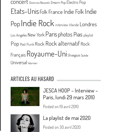
concert
Electro Pop
Dream Pop
Domino Records
Etats-Unis
Indie
France
Indie Folk
Folk
Indie Rock
Pop
Londres
interview
Irlande
Paris
Pias
photos
New York
Los Angeles
playlist
Rock alternatif
Pop
Rock
Rock
Post Punk
Royaume-Uni
Français
Shoegaze
Suède
Universal
Warner
ARTICLES AU HASARD
JESCA HOOP – Interview –
Paris, lundi 29 mars 2010
Posted on
19 avril 2010
La playlist de mai 2020
Posted on
30 avril 2020