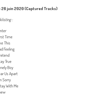
 26 juin 2020 (Captured Tracks)
klisting :
unter
irst Time
ike This
ad Feeling
retend
tay True
onely Boy
ear Us Apart
’m Sorry
Stay With Me
Knew