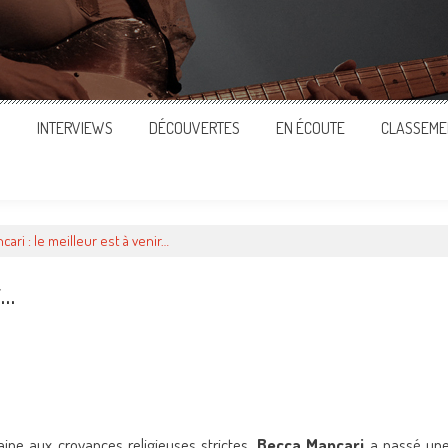
S
INTERVIEWS
DÉCOUVERTES
EN ÉCOUTE
CLASSEME
ari : le meilleur est à venir…
r…
ger
aine aux croyances religieuses strictes,
Becca Mancari
a passé un