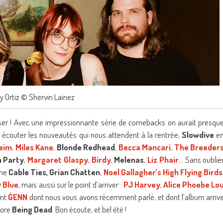
 Ortiz © Shervin Lainez
poser ! Avec une impressionnante série de comebacks on aurait presqu
r écouter les nouveautés qui nous attendent à la rentrée,
Slowdive
e
eim
,
Miles Kane
,
Blonde Redhead
,
Becca Mancari
,
The Breeder
 Party
,
Margaret Glaspy
,
Birdy
,
Melenas
,
Liz Phair
… Sans oublie
mme
Cable Ties, Grian Chatten
,
Noel Gallagher’s High Flying Birds
y Blue
, mais aussi sur le point d’arriver :
PJ Harvey
,
Alice Phoebe Lo
ent
ĠENN
dont nous vous avons récemment parlé, et dont l’album arriv
core
Being Dead
. Bon écoute, et bel été !