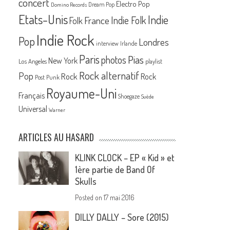
concert
Electro Pop
Dream Pop
Domino Records
Etats-Unis
Indie
France
Indie Folk
Folk
Indie Rock
Pop
Londres
interview
Irlande
Paris
Pias
photos
New York
Los Angeles
playlist
Rock alternatif
Pop
Rock
Rock
Post Punk
Royaume-Uni
Français
Shoegaze
Suède
Universal
Warner
ARTICLES AU HASARD
KLINK CLOCK – EP « Kid » et
1ère partie de Band Of
Skulls
Posted on
17 mai 2016
DILLY DALLY – Sore (2015)