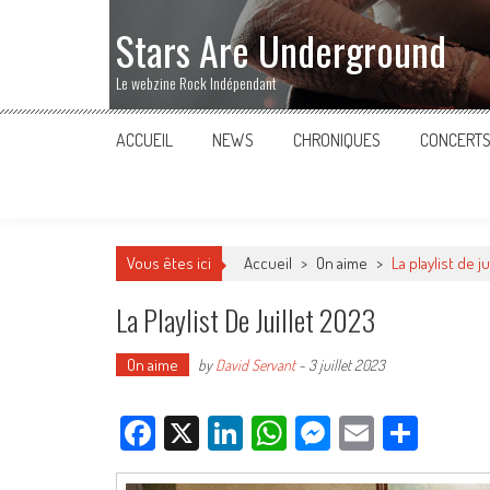
Stars Are Underground
Le webzine Rock Indépendant
ACCUEIL
NEWS
CHRONIQUES
CONCERT
Vous êtes ici
Accueil
>
On aime
>
La playlist de j
La Playlist De Juillet 2023
On aime
by
David Servant
-
3 juillet 2023
Facebook
X
LinkedIn
WhatsApp
Messenger
Email
Parta