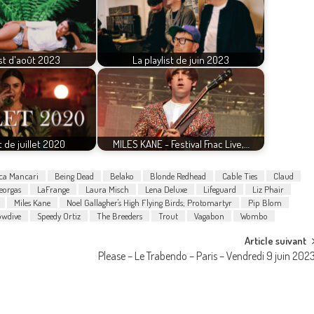
ist d'août 2023
La playlist de juin 2023
t de juillet 2020
MILES KANE - Festival Fnac Live,…
ca Mancari
Being Dead
Belako
Blonde Redhead
Cable Ties
Claud
eorgas
LaFrange
Laura Misch
Lena Deluxe
Lifeguard
Liz Phair
Miles Kane
Noel Gallagher's High Flying Birds; Protomartyr
Pip Blom
owdive
Speedy Ortiz
The Breeders
Trout
Vagabon
Wombo
Article suivant
Please – Le Trabendo – Paris – Vendredi 9 juin 202