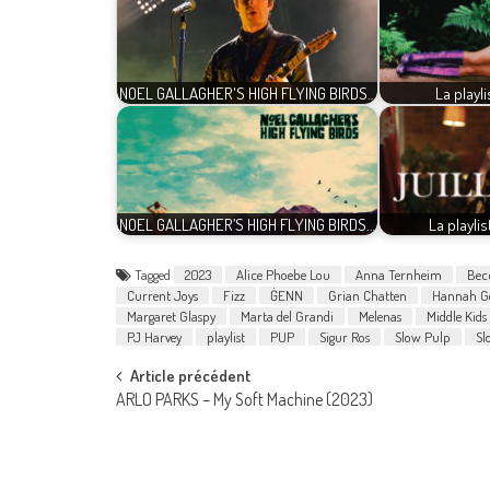
NOEL GALLAGHER'S HIGH FLYING BIRDS…
La playl
NOEL GALLAGHER’S HIGH FLYING BIRDS…
La playlis
Tagged
2023
Alice Phoebe Lou
Anna Ternheim
Bec
Current Joys
Fizz
ĠENN
Grian Chatten
Hannah G
Margaret Glaspy
Marta del Grandi
Melenas
Middle Kids
PJ Harvey
playlist
PUP
Sigur Ros
Slow Pulp
Sl
Post
Article précédent
ARLO PARKS – My Soft Machine (2023)
navigation