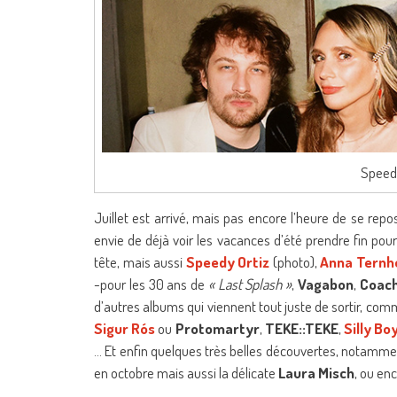
Speedy
Juillet est arrivé, mais pas encore l’heure de se re
envie de déjà voir les vacances d’été prendre fin pou
tête, mais aussi
Speedy Ortiz
(photo),
Anna Ternh
-pour les 30 ans de
« Last Splash »
,
Vagabon
,
Coach
d’autres albums qui viennent tout juste de sortir, co
Sigur Rós
ou
Protomartyr
,
TEKE::TEKE
,
Silly Bo
… Et enfin quelques très belles découvertes, notamm
en octobre mais aussi la délicate
Laura Misch
, ou en