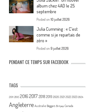
Julia Jacklin : un nouvel
album chez 4AD le 25
septembre
Posted on
10 juillet 2026
Julia Cumming : « C’est
comme si je repartais de
zéro »
Posted on
9 juillet 2026
PENDANT CE TEMPS SUR FACEBOOK
TAGS
2017
2016
2018
2019
2020
2021
2022
2023
2011
2012
2024
Angleterre
Australie
Canada
Beggars
Britpop