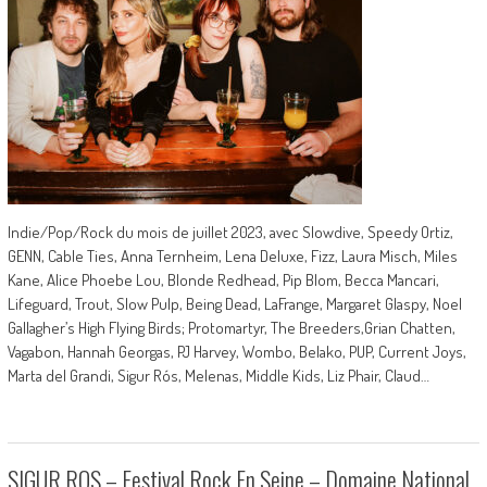
Indie/Pop/Rock du mois de juillet 2023, avec Slowdive, Speedy Ortiz,
GENN, Cable Ties, Anna Ternheim, Lena Deluxe, Fizz, Laura Misch, Miles
Kane, Alice Phoebe Lou, Blonde Redhead, Pip Blom, Becca Mancari,
Lifeguard, Trout, Slow Pulp, Being Dead, LaFrange, Margaret Glaspy, Noel
Gallagher’s High Flying Birds; Protomartyr, The Breeders,Grian Chatten,
Vagabon, Hannah Georgas, PJ Harvey, Wombo, Belako, PUP, Current Joys,
Marta del Grandi, Sigur Rós, Melenas, Middle Kids, Liz Phair, Claud…
SIGUR ROS – Festival Rock En Seine – Domaine National