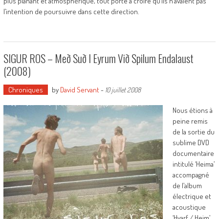
plus planant et atmosphérique, tout porte à croire qu’ils n’avaient pas
l’intention de poursuivre dans cette direction.
SIGUR ROS – Með Suð I Eyrum Við Spilum Endalaust
(2008)
Chroniques
by
David Servant
-
10 juillet 2008
Nous étions à
peine remis
de la sortie du
sublime DVD
documentaire
intitulé ‘Heima’
accompagné
de l’album
électrique et
acoustique
‘Hvarf / Heim’,