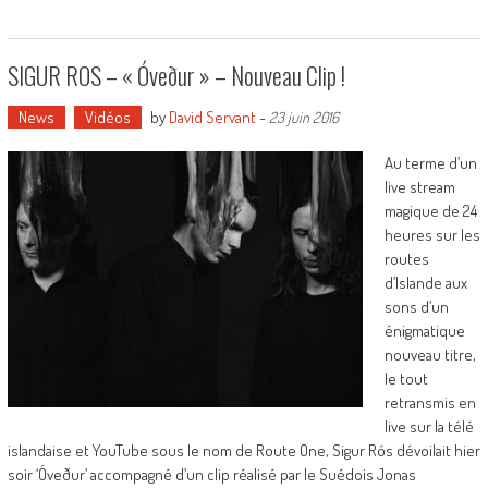
SIGUR ROS – « Óveður » – Nouveau Clip !
News
Vidéos
by
David Servant
-
23 juin 2016
Au terme d’un
live stream
magique de 24
heures sur les
routes
d’Islande aux
sons d’un
énigmatique
nouveau titre,
le tout
retransmis en
live sur la télé
islandaise et YouTube sous le nom de Route One, Sigur Rós dévoilait hier
soir ‘Óveður’ accompagné d’un clip réalisé par le Suédois Jonas