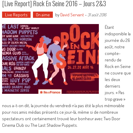
[Live Report] Rock En Seine 2016 – Jours 2&3
Live Reports
On aime
by
David Servant
-
31 août 2016
Étant
indisponible la
journée du 26
août, notre
compte-
rendu de
Rock en Seine
ne couvre que
les deux
derniers
jours. « Pas
trop grave »
nous a-t-on dit, la journée du vendredi n’a pas été la plus mémorable
pour nos amis médias présents ce jour-là, même si de nombreux
spectateurs ont certainement trouvé leur bonheur avec Two Door
Cinema Club ou The Last Shadow Puppets.