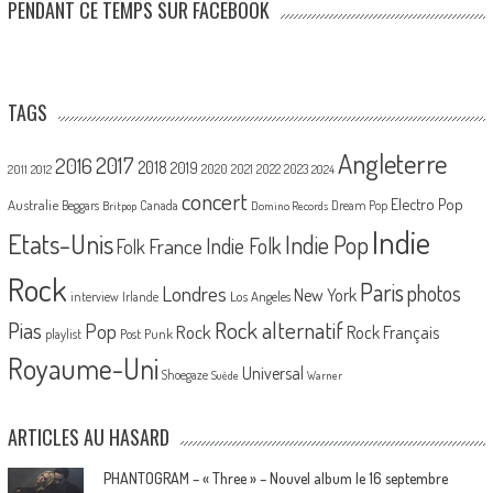
PENDANT CE TEMPS SUR FACEBOOK
TAGS
Angleterre
2017
2016
2018
2019
2020
2021
2022
2023
2011
2012
2024
concert
Electro Pop
Australie
Canada
Beggars
Dream Pop
Britpop
Domino Records
Indie
Etats-Unis
Indie Pop
France
Indie Folk
Folk
Rock
Paris
Londres
photos
New York
Los Angeles
interview
Irlande
Pias
Rock alternatif
Pop
Rock
Rock Français
playlist
Post Punk
Royaume-Uni
Universal
Shoegaze
Suède
Warner
ARTICLES AU HASARD
PHANTOGRAM – « Three » – Nouvel album le 16 septembre