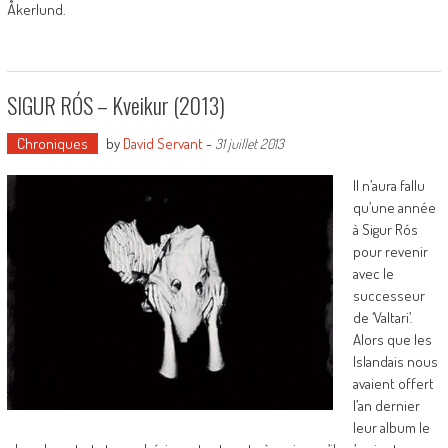
Åkerlund.
SIGUR RÓS – Kveikur (2013)
Chroniques
by
David Servant
-
31 juillet 2013
Il n’aura fallu
qu’une année
à Sigur Rós
pour revenir
avec le
successeur
de ‘Valtari’.
Alors que les
Islandais nous
avaient offert
l’an dernier
leur album le