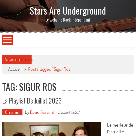
Stars Are Underground
Le webzine Rock Indépendant
Vous êtes ici
Accueil
>
Posts tagged "Sigur Ros"
TAG: SIGUR ROS
La Playlist De Juillet 2023
On aime
by
David Servant
-
3 juillet 2023
Le meilleur de
l’actualité