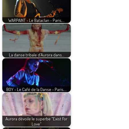
WARPAINT - Le Bataclan - Paris,…
La danse tribale d'Aurora dans…
BOY - Le Café de la Danse - Paris,…
Aurora dévoile le superbe "Exist For
Love"