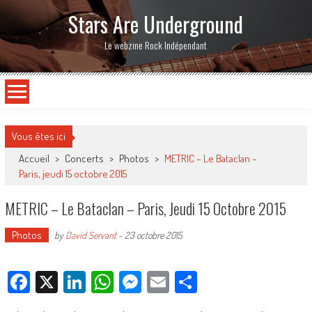
Stars Are Underground
Le webzine Rock Indépendant
Vous êtes ici
Accueil
>
Concerts
>
Photos
>
METRIC – Le Bataclan –
Paris, jeudi 15 octobre 2015
METRIC – Le Bataclan – Paris, Jeudi 15 Octobre 2015
Photos
by
David Servant
-
23 octobre 2015
Facebook
X
LinkedIn
WhatsApp
Messenger
Email
Partager