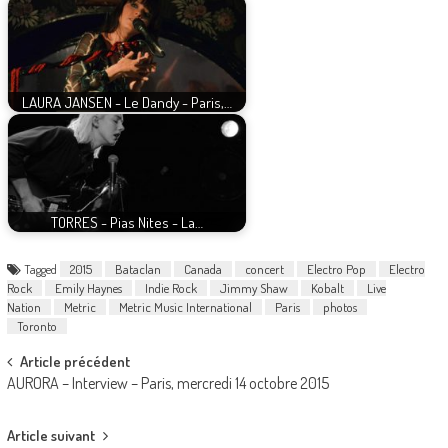
LAURA JANSEN - Le Dandy - Paris,…
TORRES - Pias Nites - La…
Tagged
2015
Bataclan
Canada
concert
Electro Pop
Electro
Rock
Emily Haynes
Indie Rock
Jimmy Shaw
Kobalt
Live
Nation
Metric
Metric Music International
Paris
photos
Toronto
Post
Article précédent
AURORA – Interview – Paris, mercredi 14 octobre 2015
navigation
Article suivant