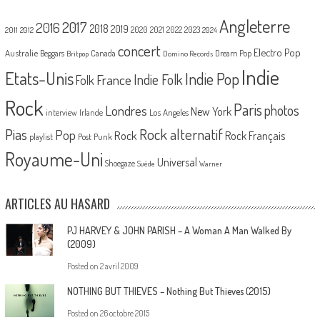
Angleterre
2017
2016
2018
2019
2020
2021
2022
2023
2011
2012
2024
concert
Electro Pop
Australie
Canada
Beggars
Dream Pop
Britpop
Domino Records
Indie
Etats-Unis
Indie Pop
France
Indie Folk
Folk
Rock
Paris
Londres
photos
New York
Los Angeles
interview
Irlande
Pias
Rock alternatif
Pop
Rock
Rock Français
playlist
Post Punk
Royaume-Uni
Universal
Shoegaze
Suède
Warner
ARTICLES AU HASARD
PJ HARVEY & JOHN PARISH – A Woman A Man Walked By
(2009)
Posted on
2 avril 2009
NOTHING BUT THIEVES – Nothing But Thieves (2015)
Posted on
26 octobre 2015