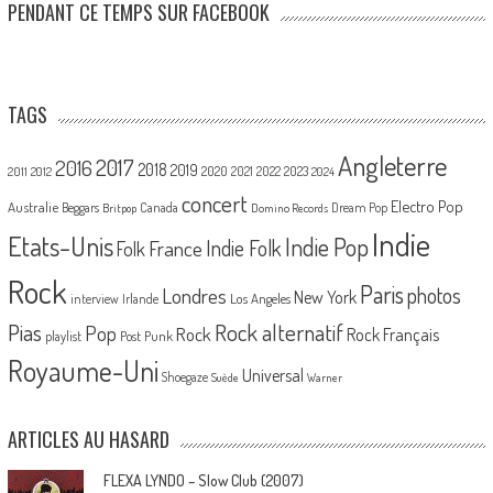
PENDANT CE TEMPS SUR FACEBOOK
TAGS
Angleterre
2017
2016
2018
2019
2020
2021
2022
2023
2011
2012
2024
concert
Electro Pop
Australie
Canada
Beggars
Dream Pop
Britpop
Domino Records
Indie
Etats-Unis
Indie Pop
France
Indie Folk
Folk
Rock
Paris
Londres
photos
New York
Los Angeles
interview
Irlande
Pias
Rock alternatif
Pop
Rock
Rock Français
playlist
Post Punk
Royaume-Uni
Universal
Shoegaze
Suède
Warner
ARTICLES AU HASARD
FLEXA LYNDO – Slow Club (2007)