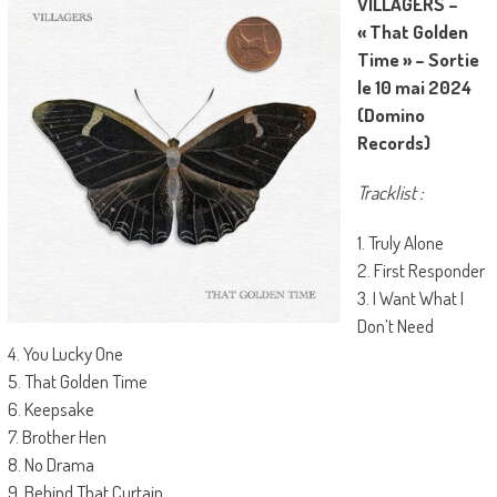
VILLAGERS –
« That Golden
Time » – Sortie
le 10 mai 2024
(Domino
Records)
Tracklist :
1. Truly Alone
2. First Responder
3. I Want What I
Don’t Need
4. You Lucky One
5. That Golden Time
6. Keepsake
7. Brother Hen
8. No Drama
9. Behind That Curtain