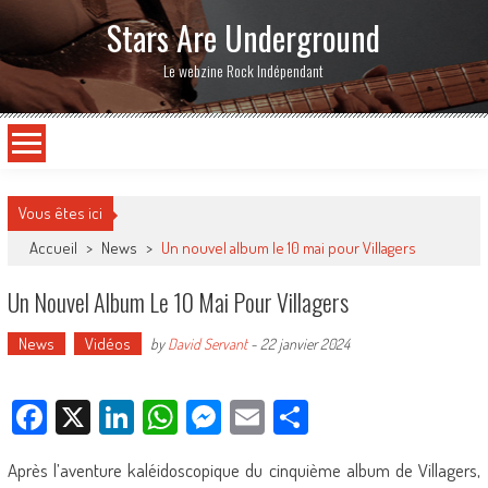
Stars Are Underground
Le webzine Rock Indépendant
Vous êtes ici
Accueil
>
News
>
Un nouvel album le 10 mai pour Villagers
Un Nouvel Album Le 10 Mai Pour Villagers
News
Vidéos
by
David Servant
-
22 janvier 2024
Facebook
X
LinkedIn
WhatsApp
Messenger
Email
Partager
Après l’aventure kaléidoscopique du cinquième album de Villagers,