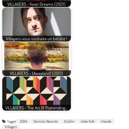
VILLAGERS - Fever Dreams (2021)
Villagers vous souhaite un bel été !
VILLAGERS - {Awayland} (2013)
VILLAGERS - The Art Of Pretending…
Tagged
2024
Domino Records
Dublin
Indie Folk
Irlande
Villagers