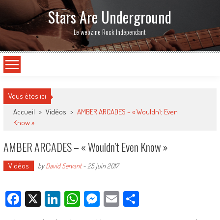
Stars Are Underground
Le webzine Rock Indépendant
Vous êtes ici
Accueil
>
Vidéos
>
AMBER ARCADES – « Wouldn’t Even
Know »
AMBER ARCADES – « Wouldn’t Even Know »
Vidéos
by
David Servant
-
25 juin 2017
Facebook
X
LinkedIn
WhatsApp
Messenger
Email
Partager