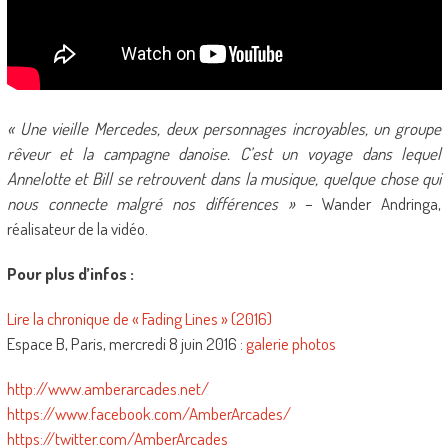
« Une vieille Mercedes, deux personnages incroyables, un groupe
rêveur et la campagne danoise. C’est un voyage dans lequel
Annelotte et Bill se retrouvent dans la musique, quelque chose qui
nous connecte malgré nos différences »
– Wander Andringa,
réalisateur de la vidéo.
Pour plus d’infos :
Lire la chronique de « Fading Lines » (2016)
Espace B, Paris, mercredi 8 juin 2016 :
galerie photos
http://www.amberarcades.net/
https://www.facebook.com/AmberArcades/
https://twitter.com/AmberArcades