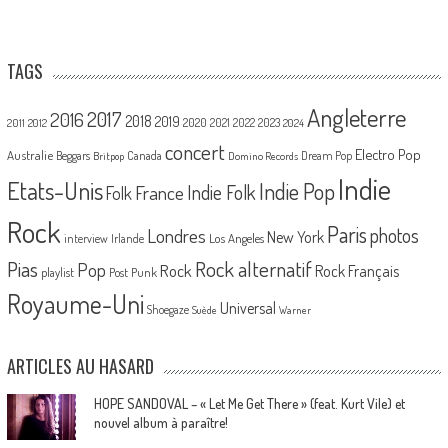
TAGS
Angleterre
2017
2016
2018
2019
2020
2021
2022
2023
2011
2012
2024
concert
Electro Pop
Australie
Canada
Beggars
Dream Pop
Britpop
Domino Records
Indie
Etats-Unis
Indie Pop
France
Indie Folk
Folk
Rock
Paris
Londres
photos
New York
Los Angeles
interview
Irlande
Pias
Rock alternatif
Pop
Rock
Rock Français
playlist
Post Punk
Royaume-Uni
Universal
Shoegaze
Suède
Warner
ARTICLES AU HASARD
HOPE SANDOVAL – « Let Me Get There » (feat. Kurt Vile) et
nouvel album à paraître!