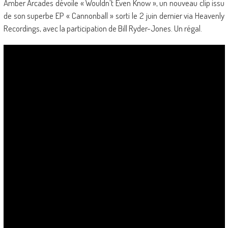
Amber Arcades dévoile « Wouldn’t Even Know », un nouveau clip issu
de son superbe EP « Cannonball » sorti le 2 juin dernier via Heavenly
Recordings, avec la participation de Bill Ryder-Jones. Un régal.