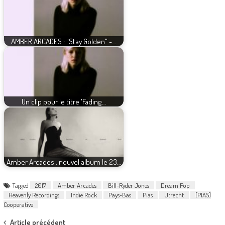
AMBER ARCADES : "Stay Golden" -…
Un clip pour le titre 'Fading…
Amber Arcades : nouvel album le 23…
Tagged
2017
Amber Arcades
Bill-Ryder Jones
Dream Pop
Heavenly Recordings
Indie Rock
Pays-Bas
Pias
Utrecht
[PIAS]
Cooperative
Post
Article précédent