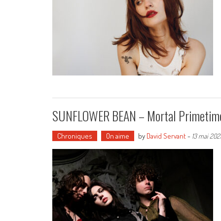
SUNFLOWER BEAN – Mortal Primetim
Chroniques
On aime
by
David Servant
-
13 mai 202