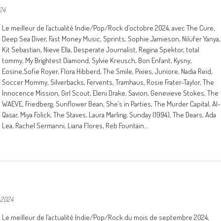
24
Le meilleur de l’actualité Indie/Pop/Rock d’octobre 2024, avec The Cure,
Deep Sea Diver, Fast Money Music, Sprints, Sophie Jamieson, Nilüfer Yanya,
Kit Sebastian, Nieve Ella, Desperate Journalist, Regina Spektor, total
tommy, My Brightest Diamond, Sylvie Kreusch, Bon Enfant, Kysny,
Eosine,Sofie Royer, Flora Hibberd, The Smile, Pixies, Juniore, Nadia Reid,
Soccer Mommy, Silverbacks, Fervents, Tramhaus, Rosie Frater-Taylor, The
Innocence Mission, Girl Scout, Eleni Drake, Savion, Genevieve Stokes, The
WAEVE, Friedberg, Sunflower Bean, She’s in Parties, The Murder Capital, Al-
Qasar, Miya Folick, The Staves, Laura Marling, Sunday (1994), The Dears, Ada
Lea, Rachel Sermanni, Liana Flores, Reb Fountain…
 2024
Le meilleur de l’actualité Indie/Pop/Rock du mois de septembre 2024,