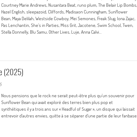
Courtney Marie Andrews, Nusantara Beat, runo plum, The Belair Lip Bombs
Hazel English, sleepazoid, Cliffords, Madisaon Cunningham, Sunflower
Bean, Maya Delilah, Westside Cowboy, Mei Semones, Freak Slug, Iona Zajac,
Pas Lenchantin, She’s in Parties, Miss Grit, Jacotene, Swim School, Twen,
Stella Donnelly, Blu Samu, Other Lives, Luje, Anna Calvi…
e (2025)
5
Nous pensions que le rock ne serait peut-être plus qu’un souvenir pour
Sunflower Bean qui avait exploré des terres bien plus pop et
synthétiques il y a trois ans sur « Headful of Sugar », un disque qui laissait
entrevoir d’autres envies, quitte à se séparer d’une partie de leur fanbase