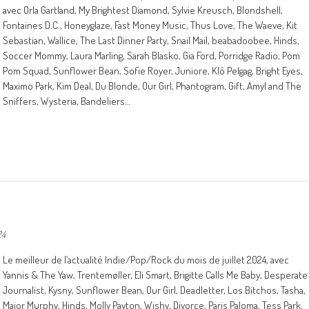
avec Orla Gartland, My Brightest Diamond, Sylvie Kreusch, Blondshell,
Fontaines D.C., Honeyglaze, Fast Money Music, Thus Love, The Waeve, Kit
Sebastian, Wallice, The Last Dinner Party, Snail Mail, beabadoobee, Hinds,
Soccer Mommy, Laura Marling, Sarah Blasko, Gia Ford, Porridge Radio, Pom
Pom Squad, Sunflower Bean, Sofie Royer, Juniore, Klô Pelgag, Bright Eyes,
Maxïmo Park, Kim Deal, Du Blonde, Our Girl, Phantogram, Gift, Amyl and The
Sniffers, Wysteria, Bandeliers…
24
Le meilleur de l’actualité Indie/Pop/Rock du mois de juillet 2024, avec
Yannis & The Yaw, Trentemøller, Eli Smart, Brigitte Calls Me Baby, Desperate
Journalist, Kysny, Sunflower Bean, Our Girl, Deadletter, Los Bitchos, Tasha,
Major Murphy, Hinds, Molly Payton, Wishy, Divorce, Paris Paloma, Tess Park,