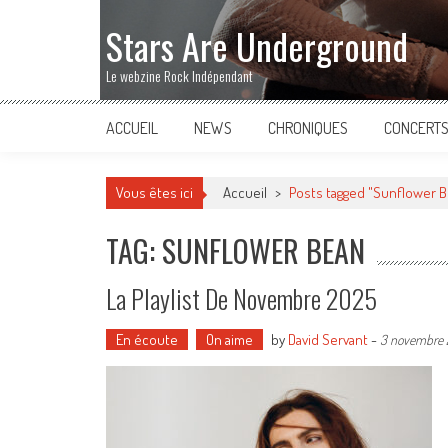
Stars Are Underground
Le webzine Rock Indépendant
ACCUEIL
NEWS
CHRONIQUES
CONCERT
Vous êtes ici
Accueil
>
Posts tagged "Sunflower 
TAG: SUNFLOWER BEAN
La Playlist De Novembre 2025
En écoute
On aime
by
David Servant
-
3 novembre