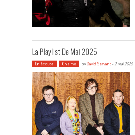
La Playlist De Mai 2025
En écoute
On aime
by
David Servant
-
2 mai 2025