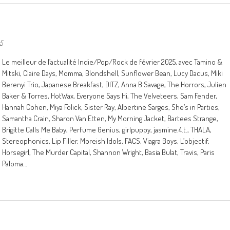
25
Le meilleur de l’actualité Indie/Pop/Rock de février 2025, avec Tamino &
Mitski, Claire Days, Momma, Blondshell, Sunflower Bean, Lucy Dacus, Miki
Berenyi Trio, Japanese Breakfast, DITZ, Anna B Savage, The Horrors, Julien
Baker & Torres, HotWax, Everyone Says Hi, The Velveteers, Sam Fender,
Hannah Cohen, Miya Folick, Sister Ray, Albertine Sarges, She’s in Parties,
Samantha Crain, Sharon Van Etten, My Morning Jacket, Bartees Strange,
Brigitte Calls Me Baby, Perfume Genius, girlpuppy, jasmine.4.t., THALA,
Stereophonics, Lip Filler, Moreish Idols, FACS, Viagra Boys, L’objectif,
Horsegirl, The Murder Capital, Shannon Wright, Basia Bulat, Travis, Paris
Paloma…