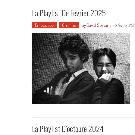
La Playlist De Février 2025
En écoute
On aime
by
David Servant
-
3 février 20
La Playlist D’octobre 2024