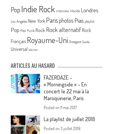
Indie Rock
Pop
Londres
interview
Irlande
Paris
Pias
photos
New York
Los Angeles
playlist
Rock alternatif
Pop
Rock
Rock
Post Punk
Royaume-Uni
Français
Shoegaze
Suède
Universal
Warner
ARTICLES AU HASARD
FAZERDAZE –
« Morningside » – En
concert le 22 mai à la
Maroquinerie, Paris
Posted on
11 mai 2017
La playlist de juillet 2018
Posted on
3 juillet 2018