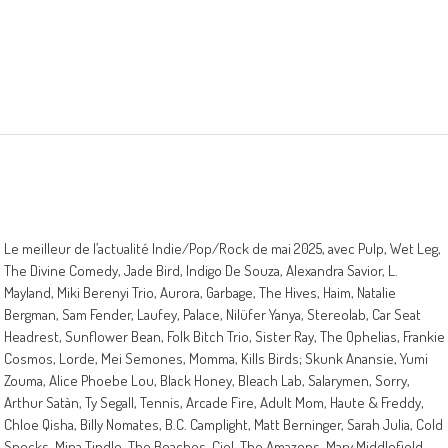
Le meilleur de l’actualité Indie/Pop/Rock de mai 2025, avec Pulp, Wet Leg,
The Divine Comedy, Jade Bird, Indigo De Souza, Alexandra Savior, L.
Mayland, Miki Berenyi Trio, Aurora, Garbage, The Hives, Haim, Natalie
Bergman, Sam Fender, Laufey, Palace, Nilüfer Yanya, Stereolab, Car Seat
Headrest, Sunflower Bean, Folk Bitch Trio, Sister Ray, The Ophelias, Frankie
Cosmos, Lorde, Mei Semones, Momma, Kills Birds; Skunk Anansie, Yumi
Zouma, Alice Phoebe Lou, Black Honey, Bleach Lab, Salarymen, Sorry,
Arthur Satàn, Ty Segall, Tennis, Arcade Fire, Adult Mom, Haute & Freddy,
Chloe Qisha, Billy Nomates, B.C. Camplight, Matt Berninger, Sarah Julia, Cold
Specks, Mina Tindle, The Beaches, Ciel, The Amazons, Mary Middlefield…