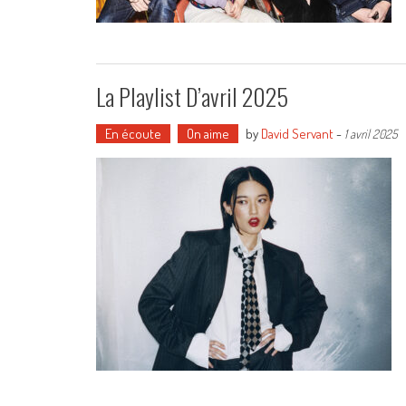
La Playlist D’avril 2025
En écoute
On aime
by
David Servant
-
1 avril 2025