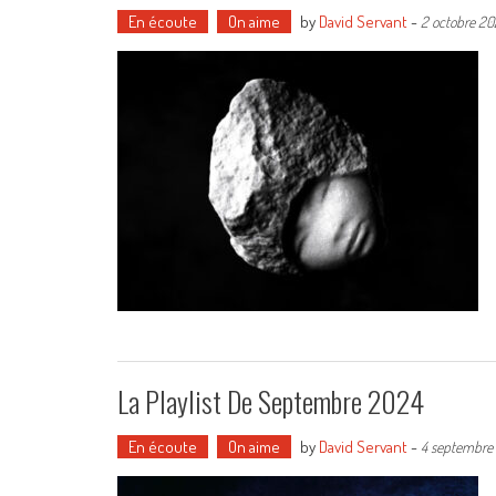
En écoute
On aime
by
David Servant
-
2 octobre 20
La Playlist De Septembre 2024
En écoute
On aime
by
David Servant
-
4 septembre