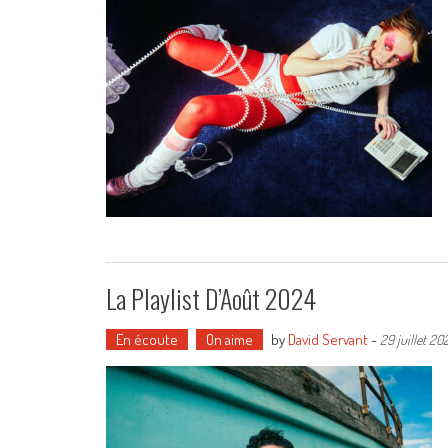
La Playlist D’Août 2024
En écoute
On aime
by
David Servant
-
29 juillet 20