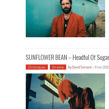
SUNFLOWER BEAN – Headful Of Sugar
Chroniques
On aime
by
David Servant
-
11 mai 202