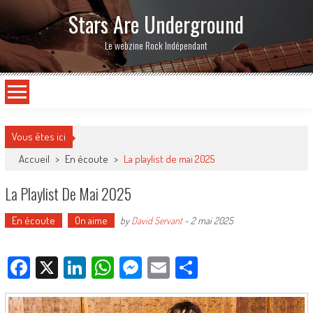
Stars Are Underground
Le webzine Rock Indépendant
Vous êtes ici
Accueil
>
En écoute
>
La playlist de mai 2025
La Playlist De Mai 2025
En écoute
On aime
by
David Servant
-
2 mai 2025
Facebook
X
LinkedIn
WhatsApp
Messenger
Email
Partager