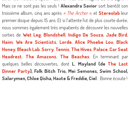
Mais ce ne sont pas les seuls !
Alexandra Savior
sort bientôt son
troisième album, cinq ans après
« The Archer »
, et
Stereolab
leur
premier disque depuis 15 ans. Et si l’attente fut de plus courte durée,
nous sommes également très impatients de découvrir les nouvelles
sorties de
Wet Leg
,
Blondshell
,
Indigo De Souza
,
Jade Bird
,
Haim
,
We Are Scientists
,
Lorde
,
Alice Phoebe Lou
,
Black
Honey
,
Bleach Lab
,
Sorry
,
Tennis
,
The Hives
,
Palace
,
Car Seat
Headrest
,
The Amazons
,
The Beaches
. En terminant par
quelques belles découvertes, dont
L. Mayland (de
The Last
Dinner Party
), Folk Bitch Trio, Mei Semones, Swim School,
Salarymen, Chloe Qisha, Haute & Freddie, Ciel
… Bonne écoute !