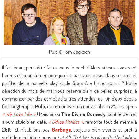
Pulp © Tom Jackson
Il fait beau, peut-être faites-vous le pont ? Alors si vous avez sept
heures et quart à tuer, pourquoi ne pas vous poser dans un parc et
profiter de la nouvelle playlist de Stars Are Underground ? Notre
sélection du mois de mai vous réserve plein de belles surprises, à
commencer par des comebacks très attendus, et l’un d’eux depuis
fort longtemps :
Pulp
, de retour avec un nouvel album 24 ans après
« We Love Life »
! Mais aussi
The Divine Comedy
, dont le dernier
album stuidio en date,
« Office Politics »
, remonte tout de même à
2019. Et n’oublions pas
Garbage
, toujours bien vivants et prêt à
sortir leur huitième opus,
« Let All That We Imagine Be the Light »
.