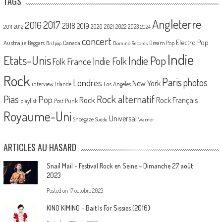
TAGS
Angleterre
2017
2016
2018
2019
2020
2021
2022
2023
2011
2012
2024
concert
Electro Pop
Australie
Canada
Beggars
Dream Pop
Britpop
Domino Records
Indie
Etats-Unis
Indie Pop
France
Indie Folk
Folk
Rock
Paris
Londres
photos
New York
Los Angeles
interview
Irlande
Pias
Rock alternatif
Pop
Rock
Rock Français
playlist
Post Punk
Royaume-Uni
Universal
Shoegaze
Suède
Warner
ARTICLES AU HASARD
Snail Mail – Festival Rock en Seine – Dimanche 27 août
2023
Posted on
17 octobre 2023
KINO KIMINO – Bait Is For Sissies (2016)