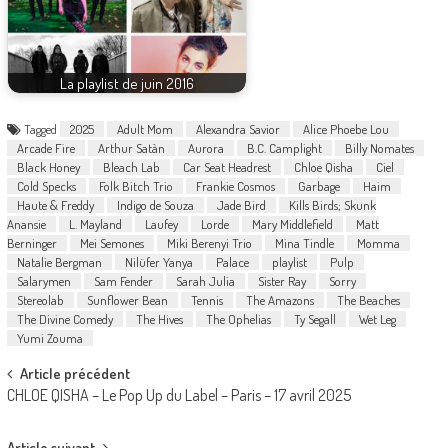
La playlist de juin 2016
Tagged
2025
Adult Mom
Alexandra Savior
Alice Phoebe Lou
Arcade Fire
Arthur Satàn
Aurora
B.C. Camplight
Billy Nomates
Black Honey
Bleach Lab
Car Seat Headrest
Chloe Qisha
Ciel
Cold Specks
Folk Bitch Trio
Frankie Cosmos
Garbage
Haim
Haute & Freddy
Indigo de Souza
Jade Bird
Kills Birds; Skunk
Anansie
L. Mayland
Laufey
Lorde
Mary Middlefield
Matt
Berninger
Mei Semones
Miki Berenyi Trio
Mina Tindle
Momma
Natalie Bergman
Nilüfer Yanya
Palace
playlist
Pulp
Salarymen
Sam Fender
Sarah Julia
Sister Ray
Sorry
Stereolab
Sunflower Bean
Tennis
The Amazons
The Beaches
The Divine Comedy
The Hives
The Ophelias
Ty Segall
Wet Leg
Yumi Zouma
Post
Article précédent
CHLOE QISHA – Le Pop Up du Label – Paris – 17 avril 2025
navigation
Article suivant