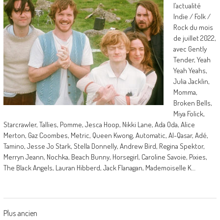
l’actualité
Indie / Folk /
Rock du mois
de juillet 2022,
avec Gently
Tender, Yeah
Yeah Yeahs,
Julia Jacklin,
Momma,
Broken Bells,
Miya Folick,
Starcrawler, Tallies, Pomme, Jesca Hoop, Nikki Lane, Ada Oda, Alice
Merton, Gaz Coombes, Metric, Queen Kwong, Automatic, Al-Qasar, Adé,
Tamino, Jesse Jo Stark, Stella Donnelly, Andrew Bird, Regina Spektor,
Merryn Jeann, Nochka, Beach Bunny, Horsegirl, Caroline Savoie, Pixies,
The Black Angels, Lauran Hibberd, Jack Flanagan, Mademoiselle K…
Posts
Plus ancien