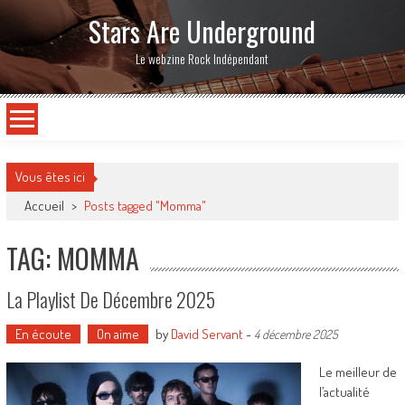
Stars Are Underground
Le webzine Rock Indépendant
Vous êtes ici
Accueil
>
Posts tagged "Momma"
TAG: MOMMA
La Playlist De Décembre 2025
En écoute
On aime
by
David Servant
-
4 décembre 2025
Le meilleur de
l’actualité