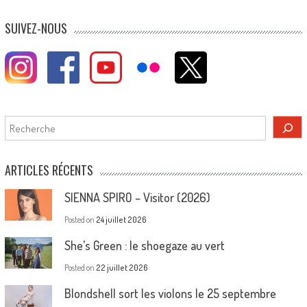
navigation
SUIVEZ-NOUS
Rechercher
ARTICLES RÉCENTS
SIENNA SPIRO – Visitor (2026)
Posted on
24 juillet 2026
She’s Green : le shoegaze au vert
Posted on
22 juillet 2026
Blondshell sort les violons le 25 septembre