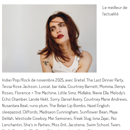
Le meilleur de
l’actualité
Indie/Pop/Rock de novembre 2025, avec Gretel, The Last Dinner Party,
Tessa Rose Jackson, Luvcat, bar italia, Courtney Barnett, Momma, Denys
Roses, Florence + The Machine, Little Simz, Midlake, Nieve Ella, Melody’s
Echo Chamber, Lande Hekt, Sorry, Daniel Avery, Courtney Marie Andrews,
Nusantara Beat, runo plum, The Belair Lip Bombs, Hazel English,
sleepazoid, Cliffords, Madisaon Cunningham, Sunflower Bean, Maya
Delilah, Westside Cowboy, Mei Semones, Freak Slug, Iona Zajac, Pas
Lenchantin, She’s in Parties, Miss Grit, Jacotene, Swim School, Twen,