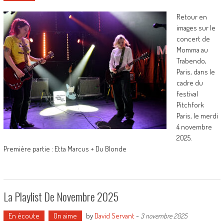
Retour en
images sur le
concert de
Momma au
Trabendo,
Paris, dans le
cadre du
festival
Pitchfork
Paris, le merdi
4 novembre
2025.
Première partie : Etta Marcus + Du Blonde
La Playlist De Novembre 2025
En écoute
On aime
by
David Servant
-
3 novembre 2025