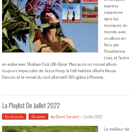
express
s’aventure
dans les
musiques du
monde, avec
un album en
farsi, par
l’Israélienne
Liraz, et l’autre
en arabe avec l’Arabian Fuzz d’Al-Qasar. Mais aussi un nouvel album
toujours impeccabe de Jesca Hoop, la folk habitée d’Aoife Nessa
Frances et le revival du rock alternatif 90’s grâce à Momma.
La Playlist De Juillet 2022
En écoute
On aime
by
David Servant
-
1 juillet 2022
Le meilleur de