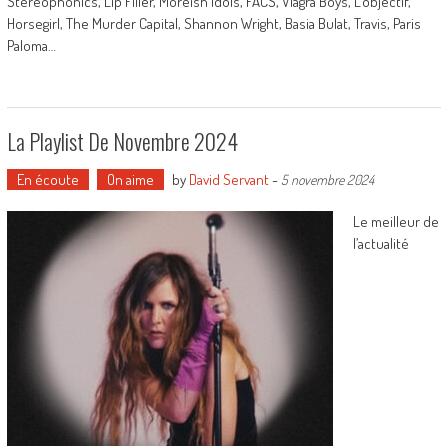
Stereophonics, Lip Filler, Moreish Idols, FACS, Viagra Boys, L’objectif,
Horsegirl, The Murder Capital, Shannon Wright, Basia Bulat, Travis, Paris
Paloma…
La Playlist De Novembre 2024
En écoute
On aime
by
David Servant
-
5 novembre 2024
Le meilleur de
l’actualité