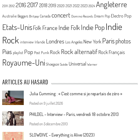
Angleterre
2017
2016
2018
2019
2020
2021
2022
2023
2011
2012
2024
concert
Electro Pop
Australie
Canada
Beggars
Dream Pop
Britpop
Domino Records
Indie
Etats-Unis
Indie Pop
France
Indie Folk
Folk
Rock
Paris
Londres
photos
New York
Los Angeles
interview
Irlande
Pias
Rock alternatif
Pop
Rock
Rock Français
playlist
Post Punk
Royaume-Uni
Universal
Shoegaze
Suède
Warner
ARTICLES AU HASARD
Julia Cumming : « C’est comme si je repartais de zéro »
Posted on
9 juillet 2026
PHILDEL – Interview – Paris, vendredi 18 octobre 2013
Posted on
5 décembre 2013
SLOWDIVE – Everything is Alive (2023)