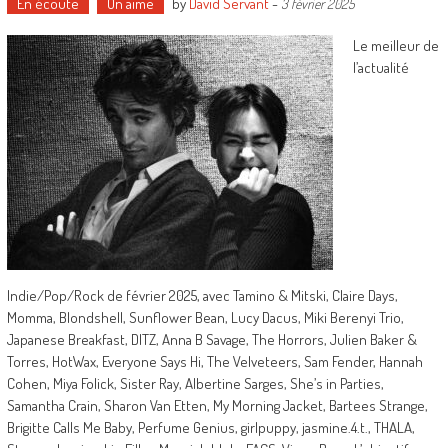
En écoute
On aime
by
David Servant
-
3 février 2025
Le meilleur de
l’actualité
Indie/Pop/Rock de février 2025, avec Tamino & Mitski, Claire Days,
Momma, Blondshell, Sunflower Bean, Lucy Dacus, Miki Berenyi Trio,
Japanese Breakfast, DITZ, Anna B Savage, The Horrors, Julien Baker &
Torres, HotWax, Everyone Says Hi, The Velveteers, Sam Fender, Hannah
Cohen, Miya Folick, Sister Ray, Albertine Sarges, She’s in Parties,
Samantha Crain, Sharon Van Etten, My Morning Jacket, Bartees Strange,
Brigitte Calls Me Baby, Perfume Genius, girlpuppy, jasmine.4.t., THALA,