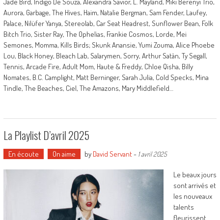
Jade Bird, Indigo De Souza, Alexandra Savior, L. Mayland, Miki Berenyi Trio,
Aurora, Garbage, The Hives, Haim, Natalie Bergman, Sam Fender, Laufey,
Palace, Nilüfer Yanya, Stereolab, Car Seat Headrest, Sunflower Bean, Folk
Bitch Trio, Sister Ray, The Ophelias, Frankie Cosmos, Lorde, Mei
Semones, Momma, Kills Birds; Skunk Anansie, Yumi Zouma, Alice Phoebe
Lou, Black Honey, Bleach Lab, Salarymen, Sorry, Arthur Satàn, Ty Segall,
Tennis, Arcade Fire, Adult Mom, Haute & Freddy, Chloe Qisha, Billy
Nomates, B.C. Camplight, Matt Berninger, Sarah Julia, Cold Specks, Mina
Tindle, The Beaches, Ciel, The Amazons, Mary Middlefield…
La Playlist D’avril 2025
En écoute
On aime
by
David Servant
-
1 avril 2025
Le beaux jours
sont arrivés et
les nouveaux
talents
fleurissent