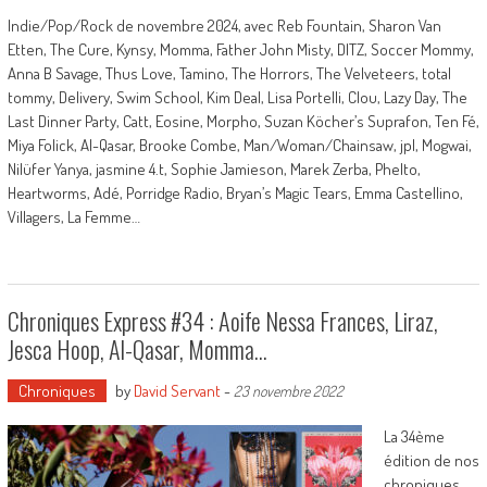
Indie/Pop/Rock de novembre 2024, avec Reb Fountain, Sharon Van
Etten, The Cure, Kynsy, Momma, Father John Misty, DITZ, Soccer Mommy,
Anna B Savage, Thus Love, Tamino, The Horrors, The Velveteers, total
tommy, Delivery, Swim School, Kim Deal, Lisa Portelli, Clou, Lazy Day, The
Last Dinner Party, Catt, Eosine, Morpho, Suzan Köcher’s Suprafon, Ten Fé,
Miya Folick, Al-Qasar, Brooke Combe, Man/Woman/Chainsaw, jpl, Mogwai,
Nilüfer Yanya, jasmine 4.t, Sophie Jamieson, Marek Zerba, Phelto,
Heartworms, Adé, Porridge Radio, Bryan’s Magic Tears, Emma Castellino,
Villagers, La Femme…
Chroniques Express #34 : Aoife Nessa Frances, Liraz,
Jesca Hoop, Al-Qasar, Momma…
Chroniques
by
David Servant
-
23 novembre 2022
La 34ème
édition de nos
chroniques