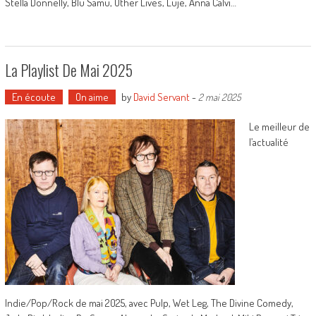
Stella Donnelly, Blu Samu, Other Lives, Luje, Anna Calvi…
La Playlist De Mai 2025
En écoute
On aime
by
David Servant
-
2 mai 2025
Le meilleur de
l’actualité
Indie/Pop/Rock de mai 2025, avec Pulp, Wet Leg, The Divine Comedy,