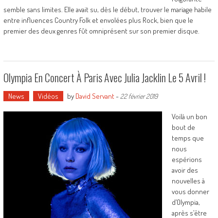
semble sans limites. Elle avait su, dès le début, trouver le mariage habile
entre influences Country Folk et envolées plus Rock, bien que le
premier des deux genres fût omniprésent sur son premier disque.
Olympia En Concert À Paris Avec Julia Jacklin Le 5 Avril !
News
Vidéos
by
David Servant
-
22 février 2019
Voilà un bon
bout de
temps que
nous
espérions
avoir des
nouvelles à
vous donner
d’Olympia,
après s’être