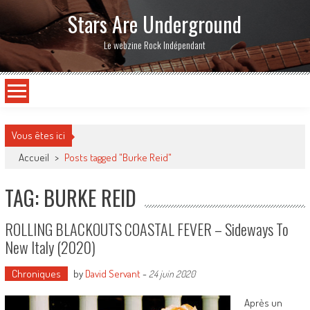
Stars Are Underground
Le webzine Rock Indépendant
Vous êtes ici
Accueil
>
Posts tagged "Burke Reid"
TAG: BURKE REID
ROLLING BLACKOUTS COASTAL FEVER – Sideways To
New Italy (2020)
Chroniques
by
David Servant
-
24 juin 2020
Après un