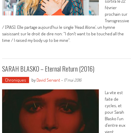
sortira le 22
février
prochain sur
Transgressive
/ [PIAS]. Elle partage aujourd’hui le single ‘Head Alone’, un hymne
saisissant sur le droit de dire non: “I don’t want to be touched all the
time / I raised my body up to be mine”.
SARAH BLASKO – Eternal Return (2016)
Chroniques
by
David Servant
-
17 mai 2016
La vite est
faite de
cycles, et
pour Sarah
Blasko l’un
d’entre eux
vient