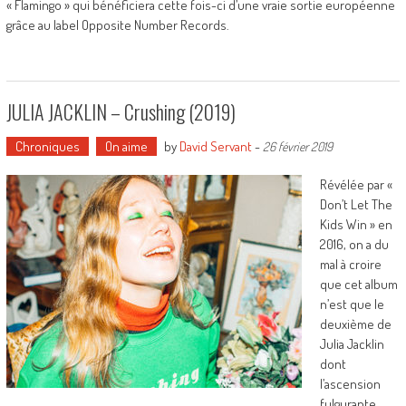
« Flamingo » qui bénéficiera cette fois-ci d’une vraie sortie européenne
grâce au label Opposite Number Records.
JULIA JACKLIN – Crushing (2019)
Chroniques
On aime
by
David Servant
-
26 février 2019
Révélée par «
Don’t Let The
Kids Win » en
2016, on a du
mal à croire
que cet album
n’est que le
deuxième de
Julia Jacklin
dont
l’ascension
fulgurante