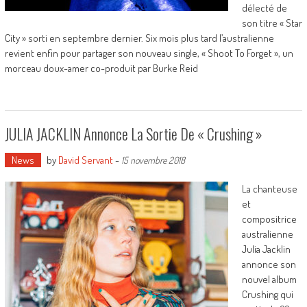
délecté de
son titre « Star
City » sorti en septembre dernier. Six mois plus tard l’australienne
revient enfin pour partager son nouveau single, « Shoot To Forget », un
morceau doux-amer co-produit par Burke Reid
JULIA JACKLIN Annonce La Sortie De « Crushing »
News
by
David Servant
-
15 novembre 2018
La chanteuse
et
compositrice
australienne
Julia Jacklin
annonce son
nouvel album
Crushing qui