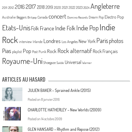
Angleterre
2017
2016
2018
2019
2020
2021
2022
2023
2011
2012
2024
concert
Electro Pop
Australie
Canada
Beggars
Dream Pop
Britpop
Domino Records
Indie
Etats-Unis
Indie Pop
France
Indie Folk
Folk
Rock
Paris
Londres
photos
New York
Los Angeles
interview
Irlande
Pias
Rock alternatif
Pop
Rock
Rock Français
playlist
Post Punk
Royaume-Uni
Universal
Shoegaze
Suède
Warner
ARTICLES AU HASARD
JULIEN BAKER – Sprained Ankle (2015)
Posted on
8 janvier 2016
CHARLOTTE HATHERLEY – New Worlds (2009)
Posted on
14 octobre 2009
GLEN HANSARD – Rhythm and Repose (2012)