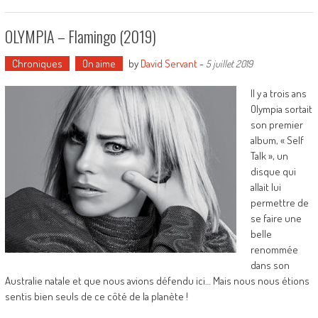
OLYMPIA – Flamingo (2019)
Chroniques
On aime
by
David Servant
-
5 juillet 2019
Il y a trois ans
Olympia sortait
son premier
album, « Self
Talk », un
disque qui
allait lui
permettre de
se faire une
belle
renommée
dans son
Australie natale et que nous avions défendu ici… Mais nous nous étions
sentis bien seuls de ce côté de la planète !