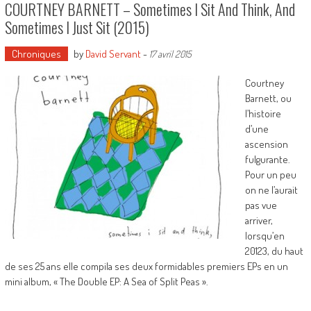
COURTNEY BARNETT – Sometimes I Sit And Think, And
Sometimes I Just Sit (2015)
Chroniques
by
David Servant
-
17 avril 2015
Courtney
Barnett, ou
l’histoire
d’une
ascension
fulgurante.
Pour un peu
on ne l’aurait
pas vue
arriver,
lorsqu’en
20123, du haut
de ses 25 ans elle compila ses deux formidables premiers EPs en un
mini album, « The Double EP: A Sea of Split Peas ».