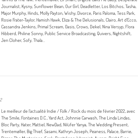
Journalist, Kysny, Sunflower Bean, Our Girl, Deadletter, Los Bitchos, Tasha,
Major Murphy, Hinds, Molly Payton, Wishy, Divorce, Paris Paloma, Tess Park,
Rosie Frater-Taylor, Hamish Hawk, Eliza & The Delusionals, Clairo, Art d’Ecco,
Cassandra Jenkins, Primal Scream, Oasis, Crows, Dekel, Nina Versyp, Flora
Hibberd, Philine Sonny, Public Service Broadcasting, Quivers, Nightshift,
Jen Cloher, Sofy, Thala…
22
Le meilleur de l’actualité Indie / Folk / Rock du mois de février 2022, avec
The Smile, Fontaines D.C., Yard Act, Johnnie Carwash, The Linda Lindas,
Bloc Party, Hater, Mattiel, NewDad, Nilüfer Yanya, The Wedding Present,
Trentemøller, Big Thief, Sasami, Kathryn Joseph, Peaness, Palace, Barrie,