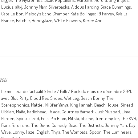
Bigger, The Mysterines, Soak, Reptaliens, Warpaint, Aurora, Bright Eyes,
Lucius, alt-j, Johnny Marr, Silverbacks, Aldous Harding, Grace Cummings,
Cate Le Bon, Melody’s Echo Chamber, Kate Bollinger, PJ Harvey, Kyla La
Grance, Hatchie, Honeyglaze, White Flowers, Keren Ann…
2021
Le meilleur de l’actualité Indie / Folk / Rock du mois de décembre 2021,
avec Bloc Party, Blood Red Shoes, Wet Leg, Beach Bunny, The
Stereophonics, Mattiel, Nilüfer Yanya, King Hannah, Beach House, Sinead
O’Brien, Maita, Radiohead, Palace, Courtney Barnett, Just Mustard, Lime
Garden, Spiritualized, Eels, Pip Blom, Mitski, Shame, Trentemøller, The KVB,
Franz Ferdinand, The Divine Comedy, Beau, The Districts, Johnny Marr, Day
Wave, Lonny, Hazel English, Thyla, The Wombats, Spoon, The Lumineers,