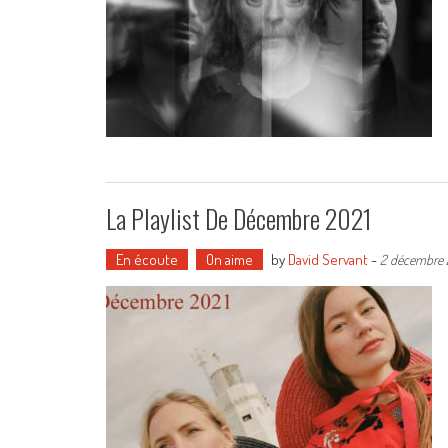
La Playlist De Décembre 2021
En écoute
On aime
by
David Servant
-
2 décembre 