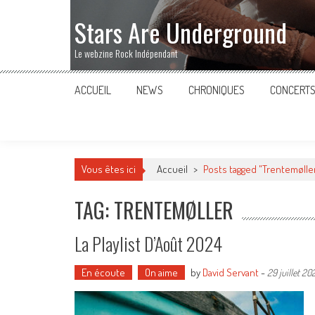
Stars Are Underground
Le webzine Rock Indépendant
ACCUEIL
NEWS
CHRONIQUES
CONCERT
Vous êtes ici
Accueil
>
Posts tagged "Trentemølle
TAG: TRENTEMØLLER
La Playlist D’Août 2024
En écoute
On aime
by
David Servant
-
29 juillet 20