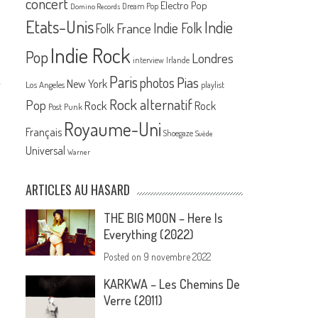
concert
Electro Pop
Dream Pop
Domino Records
Etats-Unis
Indie
France
Indie Folk
Folk
Indie Rock
Pop
Londres
interview
Irlande
Paris
Pias
photos
New York
Los Angeles
playlist
Rock alternatif
Pop
Rock
Rock
Post Punk
Royaume-Uni
Français
Shoegaze
Suède
Universal
Warner
ARTICLES AU HASARD
THE BIG MOON – Here Is
Everything (2022)
Posted on
9 novembre 2022
KARKWA – Les Chemins De
Verre (2011)