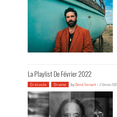
La Playlist De Février 2022
En écoute
On aime
by
David Servant
-
2 février 20