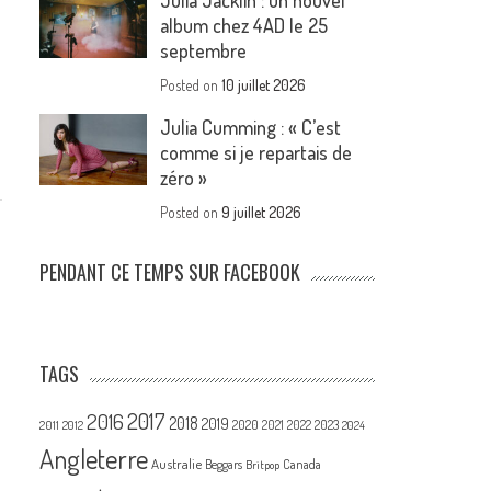
Julia Jacklin : un nouvel
album chez 4AD le 25
septembre
Posted on
10 juillet 2026
Julia Cumming : « C’est
comme si je repartais de
zéro »
Posted on
9 juillet 2026
PENDANT CE TEMPS SUR FACEBOOK
TAGS
2017
2016
2018
2019
2020
2021
2022
2023
2011
2012
2024
Angleterre
Australie
Canada
Beggars
Britpop