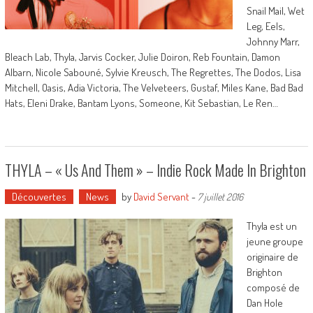
Snail Mail, Wet
Leg, Eels,
Johnny Marr,
Bleach Lab, Thyla, Jarvis Cocker, Julie Doiron, Reb Fountain, Damon
Albarn, Nicole Sabouné, Sylvie Kreusch, The Regrettes, The Dodos, Lisa
Mitchell, Oasis, Adia Victoria, The Velveteers, Gustaf, Miles Kane, Bad Bad
Hats, Eleni Drake, Bantam Lyons, Someone, Kit Sebastian, Le Ren…
THYLA – « Us And Them » – Indie Rock Made In Brighton
Découvertes
News
by
David Servant
-
7 juillet 2016
Thyla est un
jeune groupe
originaire de
Brighton
composé de
Dan Hole