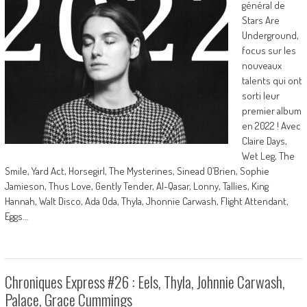
général de
Stars Are
Underground,
focus sur les
nouveaux
talents qui ont
sorti leur
premier album
en 2022 ! Avec
Claire Days,
Wet Leg, The
Smile, Yard Act, Horsegirl, The Mysterines, Sinead O’Brien, Sophie
Jamieson, Thus Love, Gently Tender, Al-Qasar, Lonny, Tallies, King
Hannah, Walt Disco, Ada Oda, Thyla, Jhonnie Carwash, Flight Attendant,
Eggs…
Chroniques Express #26 : Eels, Thyla, Johnnie Carwash,
Palace, Grace Cummings