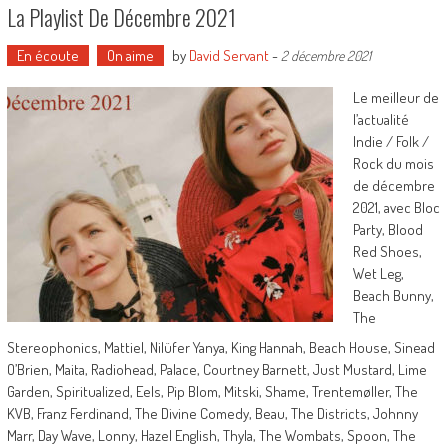
La Playlist De Décembre 2021
En écoute
On aime
by
David Servant
-
2 décembre 2021
Le meilleur de
l’actualité
Indie / Folk /
Rock du mois
de décembre
2021, avec Bloc
Party, Blood
Red Shoes,
Wet Leg,
Beach Bunny,
The
Stereophonics, Mattiel, Nilüfer Yanya, King Hannah, Beach House, Sinead
O’Brien, Maita, Radiohead, Palace, Courtney Barnett, Just Mustard, Lime
Garden, Spiritualized, Eels, Pip Blom, Mitski, Shame, Trentemøller, The
KVB, Franz Ferdinand, The Divine Comedy, Beau, The Districts, Johnny
Marr, Day Wave, Lonny, Hazel English, Thyla, The Wombats, Spoon, The