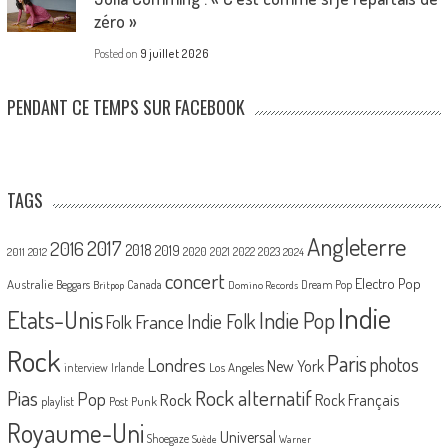
zéro »
Posted on
9 juillet 2026
PENDANT CE TEMPS SUR FACEBOOK
TAGS
Angleterre
2017
2016
2018
2019
2020
2021
2022
2023
2011
2012
2024
concert
Electro Pop
Australie
Canada
Beggars
Dream Pop
Britpop
Domino Records
Indie
Etats-Unis
Indie Pop
France
Indie Folk
Folk
Rock
Paris
Londres
photos
New York
Los Angeles
interview
Irlande
Pias
Rock alternatif
Pop
Rock
Rock Français
playlist
Post Punk
Royaume-Uni
Universal
Shoegaze
Suède
Warner