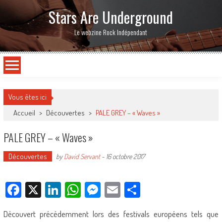
Stars Are Underground
Le webzine Rock Indépendant
Vous êtes ici
Accueil
>
Découvertes
>
PALE GREY – « Waves »
PALE GREY – « Waves »
Découvertes
by
David Servant
-
16 octobre 2017
Facebook
X
LinkedIn
WhatsApp
Messenger
Email
Partager
Découvert précédemment lors des festivals européens tels que