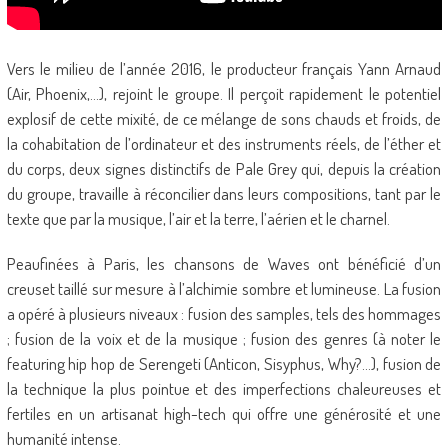
Vers le milieu de l’année 2016, le producteur français Yann Arnaud
(Air, Phoenix,…), rejoint le groupe. Il perçoit rapidement le potentiel
explosif de cette mixité, de ce mélange de sons chauds et froids, de
la cohabitation de l’ordinateur et des instruments réels, de l’éther et
du corps, deux signes distinctifs de Pale Grey qui, depuis la création
du groupe, travaille à réconcilier dans leurs compositions, tant par le
texte que par la musique, l’air et la terre, l’aérien et le charnel.
Peaufinées à Paris, les chansons de Waves ont bénéficié d’un
creuset taillé sur mesure à l’alchimie sombre et lumineuse. La fusion
a opéré à plusieurs niveaux : fusion des samples, tels des hommages
; fusion de la voix et de la musique ; fusion des genres (à noter le
featuring hip hop de Serengeti (Anticon, Sisyphus, Why?…), fusion de
la technique la plus pointue et des imperfections chaleureuses et
fertiles en un artisanat high-tech qui offre une générosité et une
humanité intense.