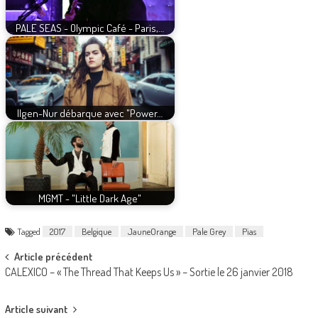
PALE SEAS - Olympic Café - Paris,…
Ilgen-Nur débarque avec "Power…
MGMT - "Little Dark Age"
Tagged
2017
Belgique
JauneOrange
Pale Grey
Pias
Post
Article précédent
CALEXICO – « The Thread That Keeps Us » – Sortie le 26 janvier 2018
navigation
Article suivant