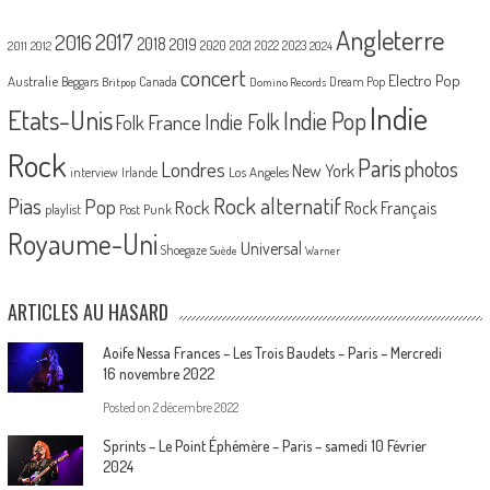
Angleterre
2017
2016
2018
2019
2020
2021
2022
2023
2011
2012
2024
concert
Electro Pop
Australie
Canada
Beggars
Dream Pop
Britpop
Domino Records
Indie
Etats-Unis
Indie Pop
France
Indie Folk
Folk
Rock
Paris
Londres
photos
New York
Los Angeles
interview
Irlande
Pias
Rock alternatif
Pop
Rock
Rock Français
playlist
Post Punk
Royaume-Uni
Universal
Shoegaze
Suède
Warner
ARTICLES AU HASARD
Aoife Nessa Frances – Les Trois Baudets – Paris – Mercredi
16 novembre 2022
Posted on
2 décembre 2022
Sprints – Le Point Éphémère – Paris – samedi 10 Février
2024