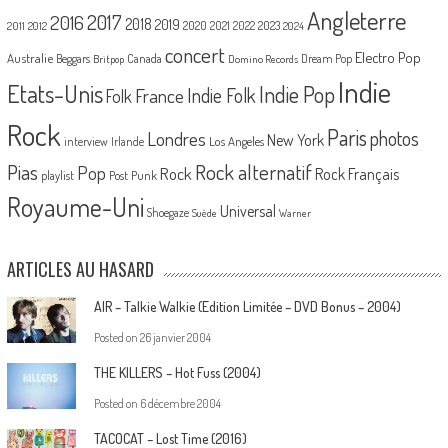
Angleterre
2017
2016
2018
2019
2020
2021
2022
2023
2011
2012
2024
concert
Electro Pop
Australie
Canada
Beggars
Dream Pop
Britpop
Domino Records
Indie
Etats-Unis
Indie Pop
France
Indie Folk
Folk
Rock
Paris
Londres
photos
New York
Los Angeles
interview
Irlande
Pias
Rock alternatif
Pop
Rock
Rock Français
playlist
Post Punk
Royaume-Uni
Universal
Shoegaze
Suède
Warner
ARTICLES AU HASARD
AIR – Talkie Walkie (Edition Limitée – DVD Bonus – 2004)
Posted on
26 janvier 2004
THE KILLERS – Hot Fuss (2004)
Posted on
6 décembre 2004
TACOCAT – Lost Time (2016)