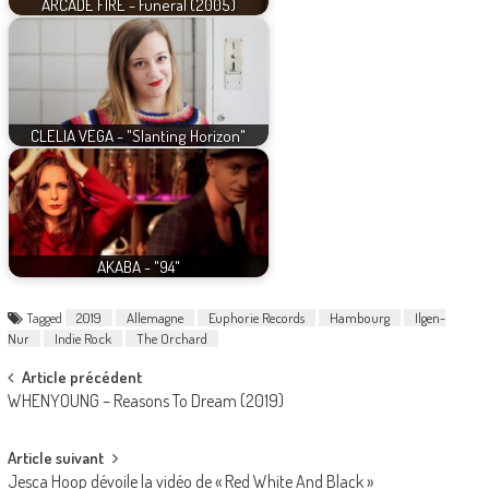
ARCADE FIRE - Funeral (2005)
CLELIA VEGA - "Slanting Horizon"
AKABA - "94"
Tagged
2019
Allemagne
Euphorie Records
Hambourg
Ilgen-
Nur
Indie Rock
The Orchard
Post
Article précédent
WHENYOUNG – Reasons To Dream (2019)
navigation
Article suivant
Jesca Hoop dévoile la vidéo de « Red White And Black »