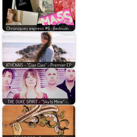
Chroniques express #6 : Bedouin…
ATHÉNAÏS - "Ciao Ciao" - Premier EP
THE DUKE SPIRIT - "Sky Is Mine" -…