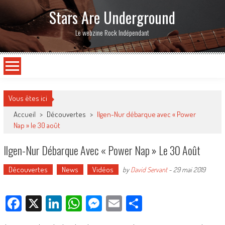
Stars Are Underground
Le webzine Rock Indépendant
Vous êtes ici
Accueil
>
Découvertes
>
Ilgen-Nur débarque avec « Power
Nap » le 30 août
Ilgen-Nur Débarque Avec « Power Nap » Le 30 Août
Découvertes
News
Vidéos
by
David Servant
-
29 mai 2019
Facebook
X
LinkedIn
WhatsApp
Messenger
Email
Partager