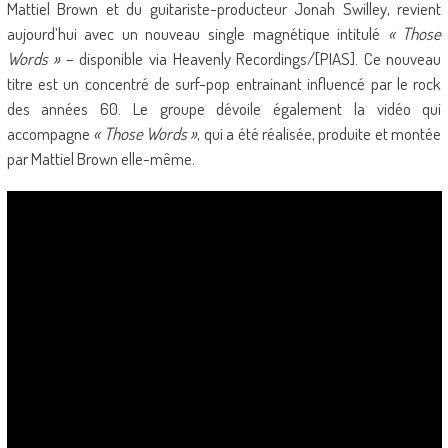
Mattiel Brown et du guitariste-producteur Jonah Swilley, revient
aujourd’hui avec un nouveau single magnétique intitulé
« Those
Words »
– disponible via Heavenly Recordings/[PIAS]. Ce nouveau
titre est un concentré de surf-pop entrainant influencé par le rock
des années 60. Le groupe dévoile également la vidéo qui
accompagne
« Those Words »
, qui a été réalisée, produite et montée
par Mattiel Brown elle-même.