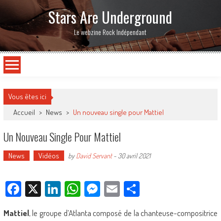
Stars Are Underground
Le webzine Rock Indépendant
Vous êtes ici
Accueil
>
News
>
Un nouveau single pour Mattiel
Un Nouveau Single Pour Mattiel
News
Vidéos
by
David Servant
-
30 avril 2021
Facebook
X
LinkedIn
WhatsApp
Messenger
Email
Partager
Mattiel
, le groupe d’Atlanta composé de la chanteuse-compositrice