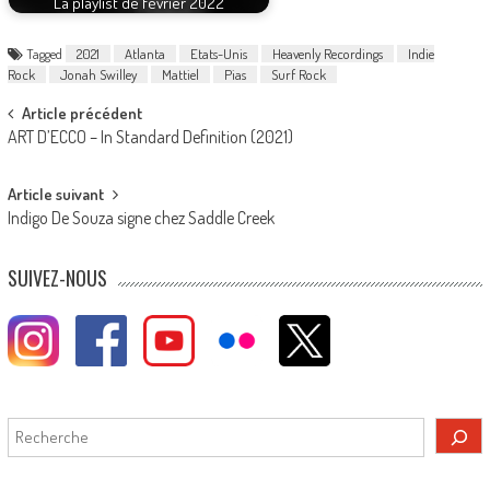
La playlist de février 2022
Tagged
2021
Atlanta
Etats-Unis
Heavenly Recordings
Indie
Rock
Jonah Swilley
Mattiel
Pias
Surf Rock
Post
Article précédent
ART D’ECCO – In Standard Definition (2021)
navigation
Article suivant
Indigo De Souza signe chez Saddle Creek
SUIVEZ-NOUS
Rechercher