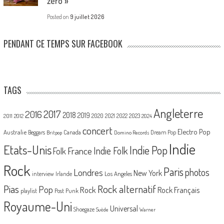
zéro »
Posted on
9 juillet 2026
PENDANT CE TEMPS SUR FACEBOOK
TAGS
Angleterre
2017
2016
2018
2019
2020
2021
2022
2023
2011
2012
2024
concert
Electro Pop
Australie
Canada
Beggars
Dream Pop
Britpop
Domino Records
Indie
Etats-Unis
Indie Pop
France
Indie Folk
Folk
Rock
Paris
Londres
photos
New York
Los Angeles
interview
Irlande
Pias
Rock alternatif
Pop
Rock
Rock Français
playlist
Post Punk
Royaume-Uni
Universal
Shoegaze
Suède
Warner