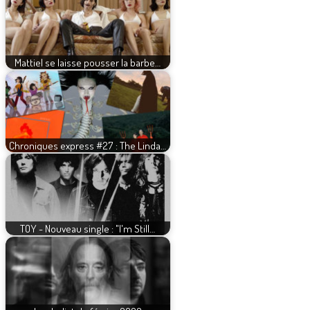
Mattiel se laisse pousser la barbe…
Chroniques express #27 : The Linda…
TOY - Nouveau single : "I'm Still…