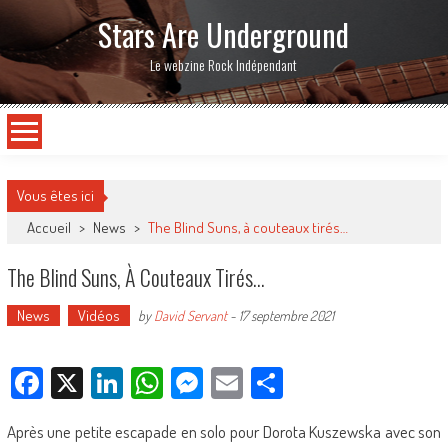
Stars Are Underground
Le webzine Rock Indépendant
Vous êtes ici
Accueil
>
News
>
The Blind Suns, à couteaux tirés…
The Blind Suns, À Couteaux Tirés…
News
Vidéos
by
David Servant
-
17 septembre 2021
Facebook
X
LinkedIn
WhatsApp
Messenger
Email
Partager
Après une petite escapade en solo pour Dorota Kuszewska avec son