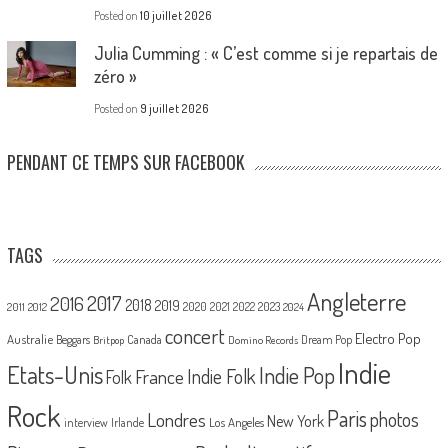
Posted on
10 juillet 2026
Julia Cumming : « C’est comme si je repartais de
zéro »
Posted on
9 juillet 2026
PENDANT CE TEMPS SUR FACEBOOK
TAGS
Angleterre
2017
2016
2018
2019
2020
2021
2022
2023
2011
2012
2024
concert
Electro Pop
Australie
Canada
Beggars
Dream Pop
Britpop
Domino Records
Indie
Etats-Unis
Indie Pop
France
Indie Folk
Folk
Rock
Paris
Londres
photos
New York
Los Angeles
interview
Irlande