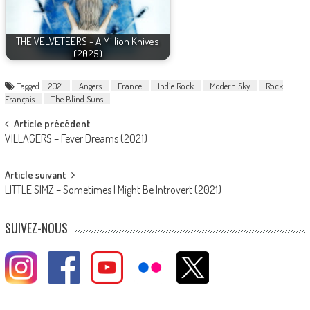
THE VELVETEERS - A Million Knives
(2025)
Tagged
2021
Angers
France
Indie Rock
Modern Sky
Rock
Français
The Blind Suns
Post
Article précédent
VILLAGERS – Fever Dreams (2021)
navigation
Article suivant
LITTLE SIMZ – Sometimes I Might Be Introvert (2021)
SUIVEZ-NOUS