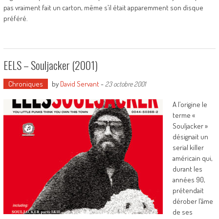
pas vraiment fait un carton, même s’il était apparemment son disque
préféré.
EELS – Souljacker (2001)
Chroniques
by
David Servant
-
23 octobre 2001
A l’origine le
terme «
Souljacker »
désignait un
serial killer
américain qui,
durant les
années 90,
prétendait
dérober l’âme
de ses