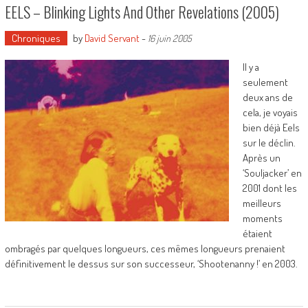
EELS – Blinking Lights And Other Revelations (2005)
Chroniques
by
David Servant
-
16 juin 2005
Il y a
seulement
deux ans de
cela, je voyais
bien déjà Eels
sur le déclin.
Après un
‘Souljacker’ en
2001 dont les
meilleurs
moments
étaient
ombragés par quelques longueurs, ces mêmes longueurs prenaient
définitivement le dessus sur son successeur, ‘Shootenanny !’ en 2003.