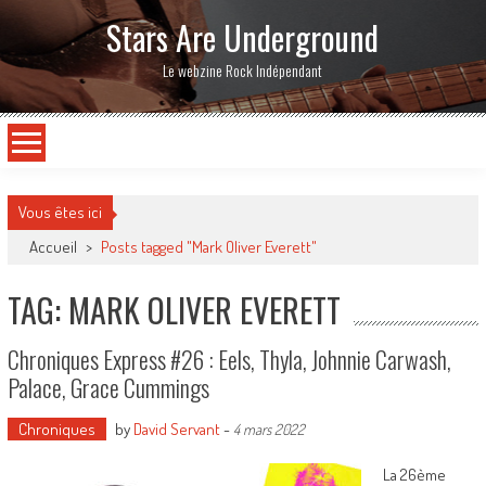
Stars Are Underground
Le webzine Rock Indépendant
Vous êtes ici
Accueil
>
Posts tagged "Mark Oliver Everett"
TAG: MARK OLIVER EVERETT
Chroniques Express #26 : Eels, Thyla, Johnnie Carwash,
Palace, Grace Cummings
Chroniques
by
David Servant
-
4 mars 2022
La 26ème