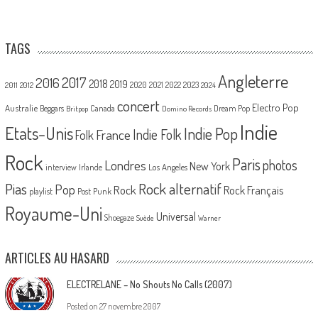
TAGS
Angleterre
2017
2016
2018
2019
2020
2021
2022
2023
2011
2012
2024
concert
Electro Pop
Australie
Canada
Beggars
Dream Pop
Britpop
Domino Records
Indie
Etats-Unis
Indie Pop
France
Indie Folk
Folk
Rock
Paris
Londres
photos
New York
Los Angeles
interview
Irlande
Pias
Rock alternatif
Pop
Rock
Rock Français
playlist
Post Punk
Royaume-Uni
Universal
Shoegaze
Suède
Warner
ARTICLES AU HASARD
ELECTRELANE – No Shouts No Calls (2007)
Posted on
27 novembre 2007