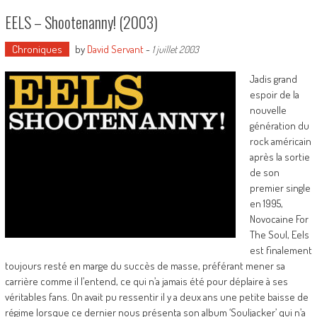
EELS – Shootenanny! (2003)
Chroniques
by
David Servant
-
1 juillet 2003
Jadis grand
espoir de la
nouvelle
génération du
rock américain
après la sortie
de son
premier single
en 1995,
Novocaine For
The Soul, Eels
est finalement
toujours resté en marge du succès de masse, préférant mener sa
carrière comme il l’entend, ce qui n’a jamais été pour déplaire à ses
véritables fans. On avait pu ressentir il y a deux ans une petite baisse de
régime lorsque ce dernier nous présenta son album ‘Souljacker’ qui n’a