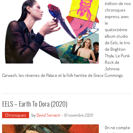
édition de nos
chroniques
express, avec
le
quatorzième
album studio
de Eels, le trio
de Brighton
Thyla, Le Punk
Rock de
Johnnie
Carwash, les rêveries de Palace et la Folk hantée de Grace Cummings.
EELS – Earth To Dora (2020)
Chroniques
by
David Servant
-
10 novembre 2020
On ne compte