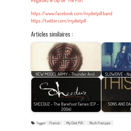
Regardez le clip de ‘The Port’
https://www.facebook.com/mydietpill.band
https://twitter.com/mydietpill
Articles similaires :
NEW MODEL ARMY - Thunder And…
SLOWDIVE - Nou
SHEEDUZ – The Barefoot Fairies (EP -
SONS AND DAU
2004)
Tagged
France
My Diet Pill
Rock Français