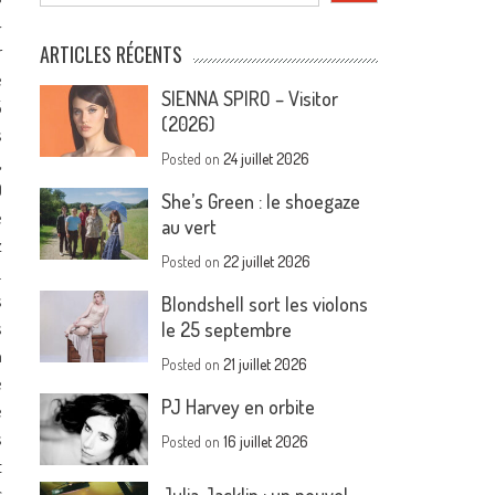
4
r
ARTICLES RÉCENTS
e
SIENNA SPIRO – Visitor
5
(2026)
s
Posted on
24 juillet 2026
,
0
She’s Green : le shoegaze
e
au vert
z
Posted on
22 juillet 2026
.
s
Blondshell sort les violons
s
le 25 septembre
n
Posted on
21 juillet 2026
e
PJ Harvey en orbite
e
s
Posted on
16 juillet 2026
t
c