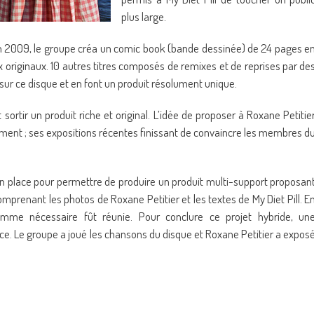
plus large.
», en 2009, le groupe créa un comic book (bande dessinée) de 24 pages e
ux originaux. 10 autres titres composés de remixes et de reprises par de
 sur ce disque et en font un produit résolument unique.
sortir un produit riche et original. L’idée de proposer à Roxane Petitie
dement ; ses expositions récentes finissant de convaincre les membres d
en place pour permettre de produire un produit multi-support proposan
omprenant les photos de Roxane Petitier et les textes de My Diet Pill. E
omme nécessaire fût réunie. Pour conclure ce projet hybride, un
ice. Le groupe a joué les chansons du disque et Roxane Petitier a expos