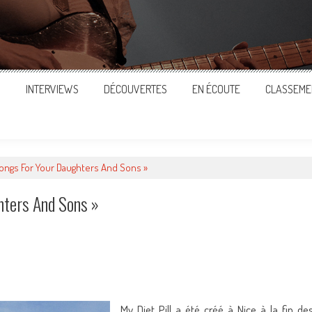
S
INTERVIEWS
DÉCOUVERTES
EN ÉCOUTE
CLASSEME
Songs For Your Daughters And Sons »
hters And Sons »
ger
My Diet Pill a été créé à Nice à la fin de