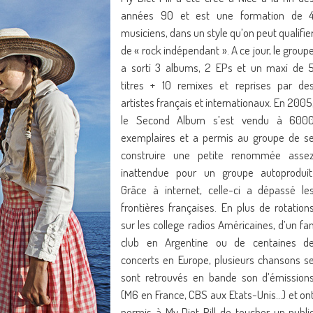
années 90 et est une formation de 
musiciens, dans un style qu’on peut qualifie
de « rock indépendant ». A ce jour, le group
a sorti 3 albums, 2 EPs et un maxi de 
titres + 10 remixes et reprises par de
artistes français et internationaux. En 2005
le Second Album s’est vendu à 600
exemplaires et a permis au groupe de s
construire une petite renommée asse
inattendue pour un groupe autoproduit
Grâce à internet, celle-ci a dépassé le
frontières françaises. En plus de rotation
sur les college radios Américaines, d’un fa
club en Argentine ou de centaines d
concerts en Europe, plusieurs chansons s
sont retrouvés en bande son d’émission
(M6 en France, CBS aux Etats-Unis…) et on
permis à My Diet Pill de toucher un publi