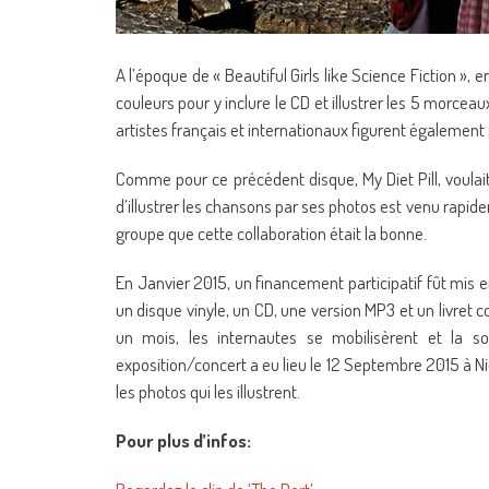
A l’époque de « Beautiful Girls like Science Fiction 
couleurs pour y inclure le CD et illustrer les 5 morcea
artistes français et internationaux figurent également
Comme pour ce précédent disque, My Diet Pill, voulait 
d’illustrer les chansons par ses photos est venu rapi
groupe que cette collaboration était la bonne.
En Janvier 2015, un financement participatif fût mis 
un disque vinyle, un CD, une version MP3 et un livret c
un mois, les internautes se mobilisèrent et la s
exposition/concert a eu lieu le 12 Septembre 2015 à N
les photos qui les illustrent.
Pour plus d’infos: