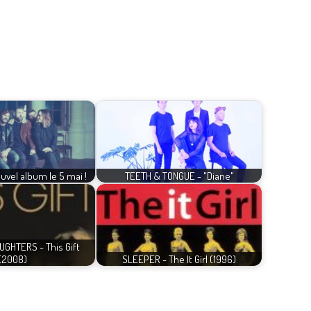
vel album le 5 mai !
TEETH & TONGUE - "Diane"
GHTERS - This Gift
(2008)
SLEEPER - The It Girl (1996)