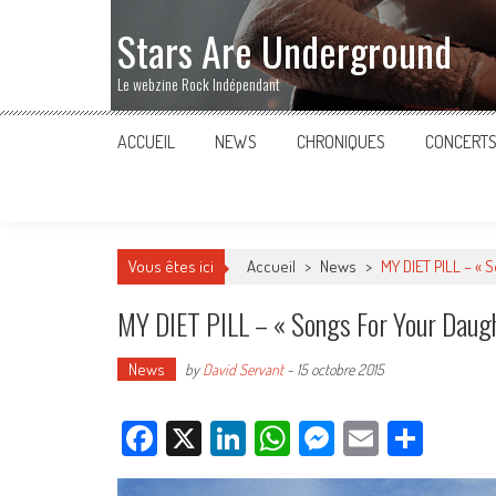
Stars Are Underground
Le webzine Rock Indépendant
ACCUEIL
NEWS
CHRONIQUES
CONCERT
Vous êtes ici
Accueil
>
News
>
MY DIET PILL – « 
MY DIET PILL – « Songs For Your Daug
News
by
David Servant
-
15 octobre 2015
Facebook
X
LinkedIn
WhatsApp
Messenger
Email
Parta