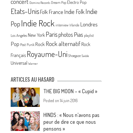
concert
Electro Pop
Dream Pop
Domino Records
Etats-Unis
Indie
France
Indie Folk
Folk
Indie Rock
Pop
Londres
interview
Irlande
Paris
Pias
photos
New York
Los Angeles
playlist
Rock alternatif
Pop
Rock
Rock
Post Punk
Royaume-Uni
Français
Shoegaze
Suède
Universal
Warner
ARTICLES AU HASARD
THE BIG MOON – « Cupid »
Posted on
14 juin 2016
HINDS : « Nous n’avons pas
peur de dire ce que nous
pensons »