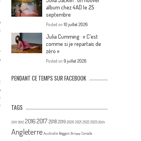
Julia Jacklin : un nouvel
album chez 4AD le 25
septembre
n
Posted on
10 juillet 2026
s
Julia Cumming : « C’est
comme si je repartais de
zéro »
r
u
Posted on
9 juillet 2026
PENDANT CE TEMPS SUR FACEBOOK
t
n
e
é
TAGS
2017
2016
2018
2019
2020
2021
2022
2023
2011
2012
2024
Angleterre
Australie
Canada
Beggars
Britpop