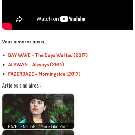
Vous aimerez aussi…
DAY WAVE – The Days We Had (2017)
ALVVAYS – Alvvays (2014)
FAZERDAZE – Morningside (2017)
Articles similaires :
HAZEL ENGLISH - "More Like You"