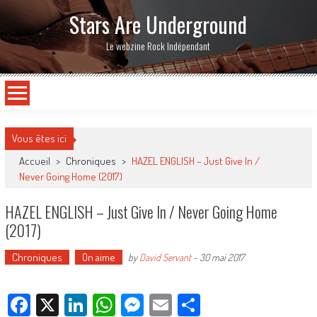
Stars Are Underground
Le webzine Rock Indépendant
Vous êtes ici
Accueil
>
Chroniques
>
HAZEL ENGLISH – Just Give In /
Never Going Home (2017)
HAZEL ENGLISH – Just Give In / Never Going Home
(2017)
Chroniques
On aime
by
David Servant
-
30 mai 2017
Facebook
X
LinkedIn
WhatsApp
Messenger
Email
Partager