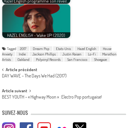
Hazel English programme son réveil…
HAZEL ENGLISH - Wake UP! (2020)
Tagged
2017
Dream Pop
Etats-Unis
Hazel English
House
Anxiety
Indie
Jackson Phillips
Justin Raisen
Lo-Fi
Marathon
Artists
Oakland
Polyvinyl Records
San Francisco
Shoegaze
Post
Article précédent
DAY WAVE – The Days We Had (2017)
navigation
Article suivant
BEST YOUTH – « Highway Moon » : Electro Pop portugaise!
SUIVEZ-NOUS