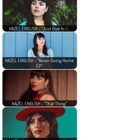
HAZEL ENGLISH - "Just Give In /…
HAZEL ENGLISH - "Never Going Home
EP"
HAZEL ENGLISH - "That Thing"