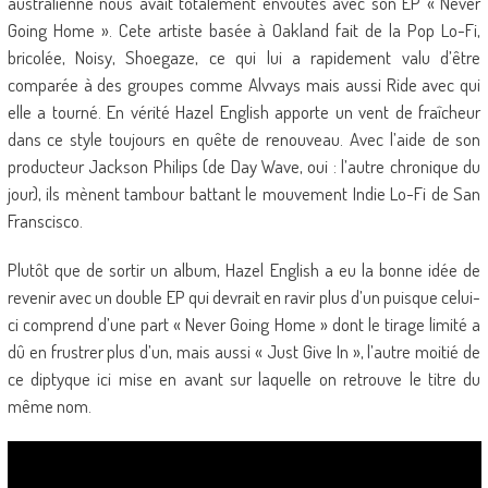
australienne nous avait totalement envoûtés avec son EP « Never
Going Home ». Cete artiste basée à Oakland fait de la Pop Lo-Fi,
bricolée, Noisy, Shoegaze, ce qui lui a rapidement valu d’être
comparée à des groupes comme Alvvays mais aussi Ride avec qui
elle a tourné. En vérité Hazel English apporte un vent de fraîcheur
dans ce style toujours en quête de renouveau. Avec l’aide de son
producteur Jackson Philips (de Day Wave, oui : l’autre chronique du
jour), ils mènent tambour battant le mouvement Indie Lo-Fi de San
Franscisco.
Plutôt que de sortir un album, Hazel English a eu la bonne idée de
revenir avec un double EP qui devrait en ravir plus d’un puisque celui-
ci comprend d’une part « Never Going Home » dont le tirage limité a
dû en frustrer plus d’un, mais aussi « Just Give In », l’autre moitié de
ce diptyque ici mise en avant sur laquelle on retrouve le titre du
même nom.