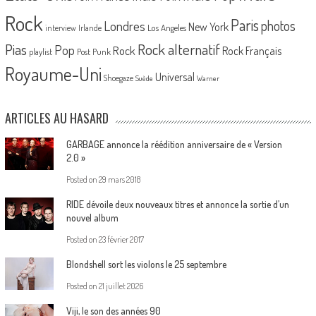
Rock
Paris
Londres
photos
New York
Los Angeles
interview
Irlande
Pias
Rock alternatif
Pop
Rock
Rock Français
playlist
Post Punk
Royaume-Uni
Universal
Shoegaze
Suède
Warner
ARTICLES AU HASARD
GARBAGE annonce la réédition anniversaire de « Version
2.0 »
Posted on
29 mars 2018
RIDE dévoile deux nouveaux titres et annonce la sortie d’un
nouvel album
Posted on
23 février 2017
Blondshell sort les violons le 25 septembre
Posted on
21 juillet 2026
Viji, le son des années 90