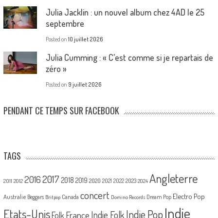
Julia Jacklin : un nouvel album chez 4AD le 25
septembre
Posted on
10 juillet 2026
Julia Cumming : « C’est comme si je repartais de
zéro »
Posted on
9 juillet 2026
PENDANT CE TEMPS SUR FACEBOOK
TAGS
Angleterre
2017
2016
2018
2019
2020
2021
2022
2023
2011
2012
2024
concert
Electro Pop
Australie
Canada
Beggars
Dream Pop
Britpop
Domino Records
Indie
Etats-Unis
Indie Pop
France
Indie Folk
Folk