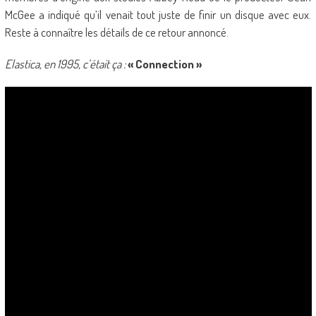
McGee a indiqué qu’il venait tout juste de finir un disque avec eux.
Reste à connaître les détails de ce retour annoncé.
Elastica, en 1995, c’était ça :
« Connection »