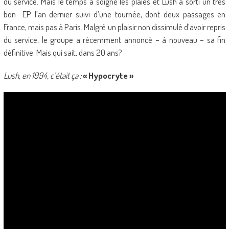
du service. Mais le temps a soigné les plaies et Lush a sorti un très
bon EP l’an dernier suivi d’une tournée, dont deux passages en
France, mais pas à Paris. Malgré un plaisir non dissimulé d’avoir repris
du service, le groupe a récemment annoncé – à nouveau – sa fin
définitive. Mais qui sait, dans 20 ans?
Lush, en 1994, c’était ça :
« Hypocryte »