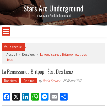
Stars Are Underground
Le webzine Rock Indépendant
Vous êtes ici
Accueil
>
Dossiers
>
La renaissance Britpop : état des
lieux
La Renaissance Britpop : État Des Lieux
Dossiers
On aime
by
David Servant
-
25 février 2017
Facebook
X
LinkedIn
WhatsApp
Messenger
Email
Partager