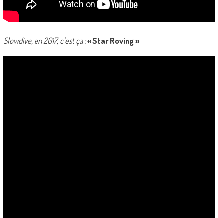
Slowdive, en 2017, c’est ça :
« Star Roving »