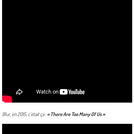
Blur, en 2015, c’était ça :
« There Are Too Many Of Us »