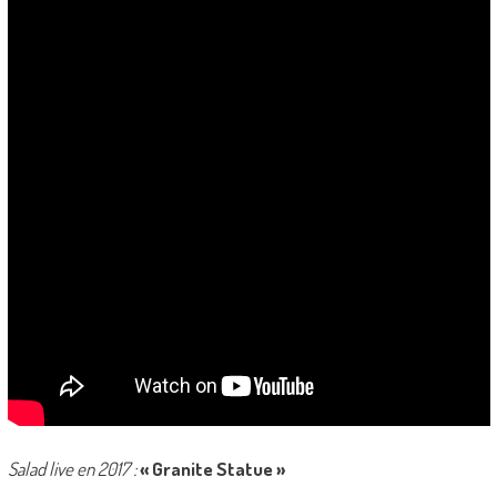
Salad live en 2017 :
« Granite Statue »