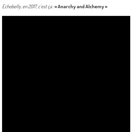
Echobelly, en 2017, c’est ça :
« Anarchy and Alchemy »