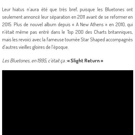
Leur hiatus n’aura été que très bref, puisque les Bluetones ont
seulement annoncé leur séparation en 2011 avant de se reformer en
2015. Plus de nouvel album depuis « A New Athens » en 2010, qui
n’était même pas entré dans le Top 200 des Charts britanniques,
mais les revoici avec la fameuse tournée Star Shaped accompagnés
d’autres vieilles gloires de l’époque.
Les Bluetones, en 1995, c’était ça :
« Slight Return »