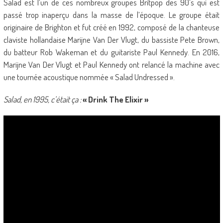
Salad est l’un de ces nombreux groupes Britpop des 90’s qui est
passé trop inaperçu dans la masse de l’époque. Le groupe était
originaire de Brighton et fut créé en 1992, composé de la chanteuse
claviste hollandaise Marijne Van Der Vlugt, du bassiste Pete Brown,
du batteur Rob Wakeman et du guitariste Paul Kennedy. En 2016,
Marijne Van Der Vlugt et Paul Kennedy ont relancé la machine avec
une tournée acoustique nommée « Salad Undressed ».
Salad, en 1995, c’était ça :
« Drink The Elixir »