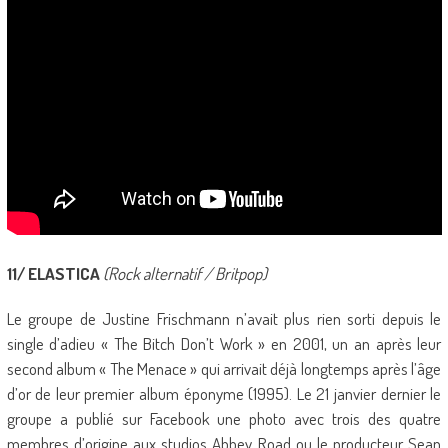
11/ ELASTICA
(Rock alternatif / Britpop)
Le groupe de Justine Frischmann n’avait plus rien sorti depuis le
single d’adieu « The Bitch Don’t Work » en 2001, un an après leur
second album « The Menace » qui arrivait déjà longtemps après l’âge
d’or de leur premier album éponyme (1995). Le 21 janvier dernier le
groupe a publié sur Facebook une photo avec trois des quatre
membres d’origine aux studios Abbey Road ou le producteur Sean