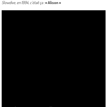
Slowdive, en 1994, c’était ça :
« Alison »