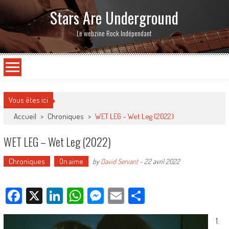
Stars Are Underground
Le webzine Rock Indépendant
Vous êtes ici
Accueil
>
Chroniques
>
WET LEG – Wet Leg (2022)
WET LEG – Wet Leg (2022)
Chroniques
On aime
by
David Servant
-
22 avril 2022
Facebook
X
LinkedIn
WhatsApp
Messenger
Email
Partager
1.