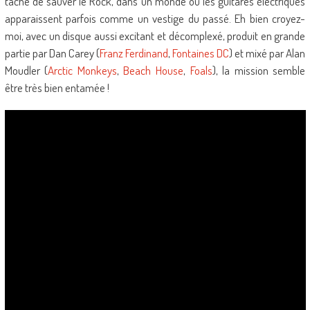
tâche de sauver le Rock, dans un monde où les guitares électriques
apparaissent parfois comme un vestige du passé. Eh bien croyez-
moi, avec un disque aussi excitant et décomplexé, produit en grande
partie par Dan Carey (
Franz Ferdinand
,
Fontaines DC
) et mixé par Alan
Moudler (
Arctic Monkeys
,
Beach House
,
Foals
), la mission semble
être très bien entamée !