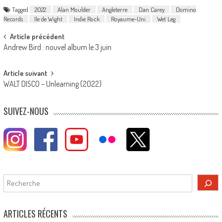
Tagged
2022
Alan Moulder
Angleterre
Dan Carey
Domino
Records
Ile de Wight
Indie Rock
Royaume-Uni
Wet Leg
Post
Article précédent
Andrew Bird : nouvel album le 3 juin
navigation
Article suivant
WALT DISCO – Unlearning (2022)
SUIVEZ-NOUS
Rechercher
ARTICLES RÉCENTS