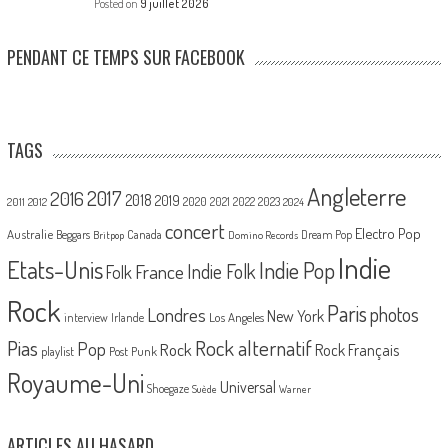
Posted on
9 juillet 2026
PENDANT CE TEMPS SUR FACEBOOK
TAGS
Angleterre
2017
2016
2018
2019
2020
2021
2022
2023
2011
2012
2024
concert
Electro Pop
Australie
Canada
Beggars
Dream Pop
Britpop
Domino Records
Indie
Etats-Unis
Indie Pop
France
Indie Folk
Folk
Rock
Paris
Londres
photos
New York
Los Angeles
interview
Irlande
Pias
Rock alternatif
Pop
Rock
Rock Français
playlist
Post Punk
Royaume-Uni
Universal
Shoegaze
Suède
Warner
ARTICLES AU HASARD