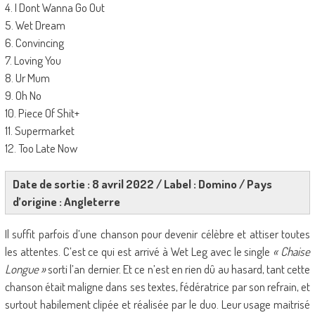
4. I Dont Wanna Go Out
5. Wet Dream
6. Convincing
7. Loving You
8. Ur Mum
9. Oh No
10. Piece Of Shit+
11. Supermarket
12. Too Late Now
Date de sortie : 8 avril 2022 / Label : Domino / Pays
d’origine : Angleterre
Il suffit parfois d’une chanson pour devenir célèbre et attiser toutes
les attentes. C’est ce qui est arrivé à Wet Leg avec le single
« Chaise
Longue »
sorti l’an dernier. Et ce n’est en rien dû au hasard, tant cette
chanson était maligne dans ses textes, fédératrice par son refrain, et
surtout habilement clipée et réalisée par le duo. Leur usage maitrisé