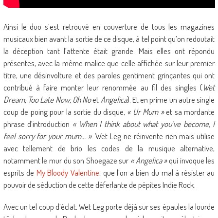
Ainsi le duo s’est retrouvé en couverture de tous les magazines
musicaux bien avant la sortie de ce disque, à tel point qu’on redoutait
la déception tant l’attente était grande. Mais elles ont répondu
présentes, avec la même malice que celle affichée sur leur premier
titre, une désinvolture et des paroles gentiment grinçantes qui ont
contribué à faire monter leur renommée au fil des singles (
Wet
Dream, Too Late Now, Oh No
et
Angelica
). Et en prime un autre single
coup de poing pour la sortie du disque,
« Ur Mum »
et sa mordante
phrase d’introduction
« When I think about what you’ve become, I
feel sorry for your mum… »
. Wet Leg ne réinvente rien mais utilise
avec tellement de brio les codes de la musique alternative,
notamment le mur du son Shoegaze sur
« Angelica »
qui invoque les
esprits de
My Bloody Valentine
, que l’on a bien du mal à résister au
pouvoir de séduction de cette déferlante de pépites Indie Rock.
Avec un tel coup d’éclat, Wet Leg porte déjà sur ses épaules la lourde