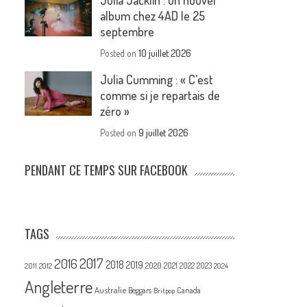
Julia Jacklin : un nouvel
album chez 4AD le 25
septembre
Posted on
10 juillet 2026
Julia Cumming : « C’est
comme si je repartais de
zéro »
Posted on
9 juillet 2026
PENDANT CE TEMPS SUR FACEBOOK
TAGS
2017
2016
2018
2019
2020
2021
2022
2023
2011
2012
2024
Angleterre
Australie
Canada
Beggars
Britpop