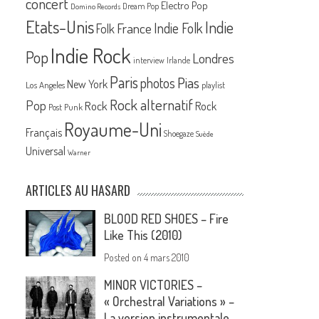
concert
Electro Pop
Dream Pop
Domino Records
Etats-Unis
Indie
France
Indie Folk
Folk
Indie Rock
Pop
Londres
interview
Irlande
Paris
Pias
photos
New York
Los Angeles
playlist
Rock alternatif
Pop
Rock
Rock
Post Punk
Royaume-Uni
Français
Shoegaze
Suède
Universal
Warner
ARTICLES AU HASARD
BLOOD RED SHOES – Fire
Like This (2010)
Posted on
4 mars 2010
MINOR VICTORIES –
« Orchestral Variations » –
La version instrumentale