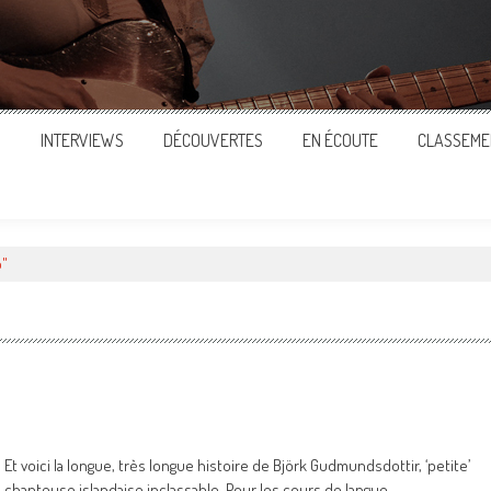
S
INTERVIEWS
DÉCOUVERTES
EN ÉCOUTE
CLASSEME
o"
Et voici la longue, très longue histoire de Björk Gudmundsdottir, ‘petite’
chanteuse islandaise inclassable. Pour les cours de langue,