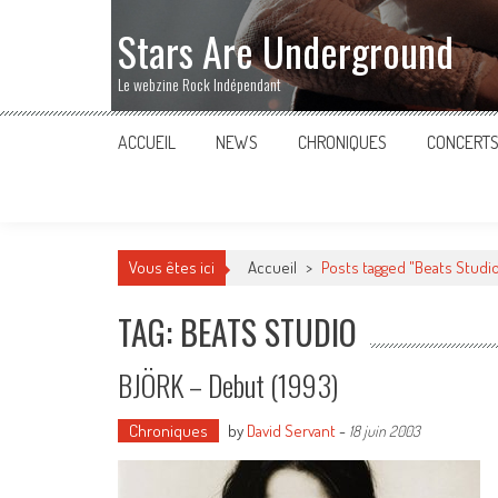
Stars Are Underground
Le webzine Rock Indépendant
ACCUEIL
NEWS
CHRONIQUES
CONCERT
Vous êtes ici
Accueil
>
Posts tagged "Beats Studi
TAG: BEATS STUDIO
BJÖRK – Debut (1993)
Chroniques
by
David Servant
-
18 juin 2003