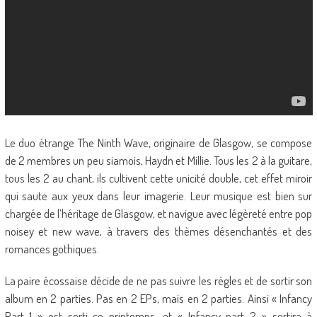
Le duo étrange The Ninth Wave, originaire de Glasgow, se compose
de 2 membres un peu siamois, Haydn et Millie. Tous les 2 à la guitare,
tous les 2 au chant, ils cultivent cette unicité double, cet effet miroir
qui saute aux yeux dans leur imagerie. Leur musique est bien sur
chargée de l’héritage de Glasgow, et navigue avec légèreté entre pop
noisey et new wave, à travers des thèmes désenchantés et des
romances gothiques.
La paire écossaise décide de ne pas suivre les règles et de sortir son
album en 2 parties. Pas en 2 EPs, mais en 2 parties. Ainsi « Infancy
Part 1 » est sorti ce printemps, et « Infancy part 2 » sortira à