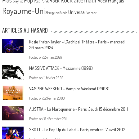
Pop
Rock
Rock Français
playlist
Post Punk
Royaume-Uni
Universal
Shoegaze
Suède
Warner
ARTICLES AU HASARD
Rosie Frater-Taylor – L’Archipel Théâtre – Paris – mercredi
20 mars 2024
Posted on
25 mars 2024
MASSIVE ATTACK – Mezzanine (1998)
Posted on
11 février 2002
VAMPIRE WEEKEND – Vampire Weekend (2008)
Posted on
22 février 2008
AUSTRA – La Maroquinerie – Paris, Jeudi 15 décembre 2011
Posted on
19 décembre 2011
SKOTT – Le Pop Up du Label – Paris, vendredi 7 avril 2017