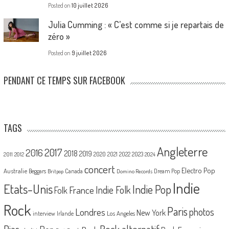
Posted on
10 juillet 2026
Julia Cumming : « C’est comme si je repartais de
zéro »
Posted on
9 juillet 2026
PENDANT CE TEMPS SUR FACEBOOK
TAGS
Angleterre
2017
2016
2018
2019
2020
2021
2022
2023
2011
2012
2024
concert
Electro Pop
Australie
Canada
Beggars
Dream Pop
Britpop
Domino Records
Indie
Etats-Unis
Indie Pop
France
Indie Folk
Folk
Rock
Paris
Londres
photos
New York
Los Angeles
interview
Irlande
Pias
Rock alternatif