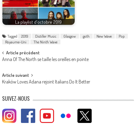
La playlist d'octobre 2019
Tagged
2019
Distiller Music
Glasgow
goth
New Wave
Pop
Royaume-Uni
The Ninth Wave
Post
Article précédent
Anna Of The North se taille les oreilles en pointe
navigation
Article suivant
Kraków Loves Adana rejoint Italians Do It Better
SUIVEZ-NOUS