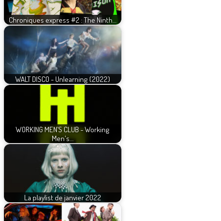
Chroniques express #2 : The Ninth…
WALT DISCO - Unlearning (2022)
WORKING MEN’S CLUB - Working
Men's…
La playlist de janvier 2022