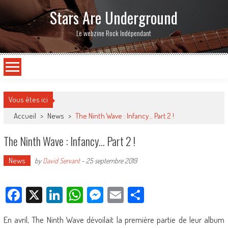
Stars Are Underground
Le webzine Rock Indépendant
Vous êtes ici
Accueil
>
News
>
The Ninth Wave : Infancy… Part 2 !
The Ninth Wave : Infancy… Part 2 !
News
by
David Servant
-
25 septembre 2019
Facebook
X
LinkedIn
WhatsApp
Messenger
Email
Partager
En avril, The Ninth Wave dévoilait la première partie de leur album