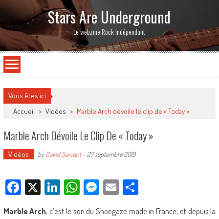
Stars Are Underground
Le webzine Rock Indépendant
Vous êtes ici
Accueil
>
Vidéos
>
Marble Arch dévoile le clip de « Today »
Marble Arch Dévoile Le Clip De « Today »
Vidéos
by
David Servant
-
27 septembre 2019
Facebook
X
LinkedIn
WhatsApp
Messenger
Email
Partager
Marble Arch
, c’est le son du Shoegaze made in France, et depuis la