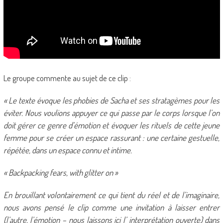
Le groupe commente au sujet de ce clip :
« Le texte évoque les phobies de Sacha et ses stratagèmes pour les
éviter. Nous voulions appuyer ce qui passe par le corps lorsque l’on
doit gérer ce genre d’émotion et évoquer les rituels de cette jeune
femme pour se créer un espace rassurant : une certaine gestuelle,
répétée, dans un espace connu et intime.
« Backpacking fears, with glitter on »
En brouillant volontairement ce qui tient du réel et de l’imaginaire,
nous avons pensé le clip comme une invitation à laisser entrer
(l’autre, l’émotion – nous laissons ici l’ interprétation ouverte) dans