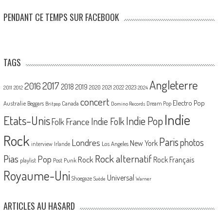
PENDANT CE TEMPS SUR FACEBOOK
TAGS
Angleterre
2017
2016
2018
2019
2020
2021
2022
2023
2011
2012
2024
concert
Electro Pop
Australie
Canada
Beggars
Dream Pop
Britpop
Domino Records
Indie
Etats-Unis
Indie Pop
France
Indie Folk
Folk
Rock
Paris
Londres
photos
New York
Los Angeles
interview
Irlande
Pias
Rock alternatif
Pop
Rock
Rock Français
playlist
Post Punk
Royaume-Uni
Universal
Shoegaze
Suède
Warner
ARTICLES AU HASARD