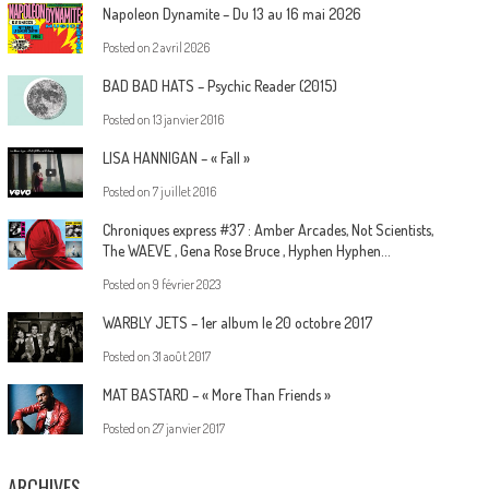
Napoleon Dynamite – Du 13 au 16 mai 2026
Posted on
2 avril 2026
BAD BAD HATS – Psychic Reader (2015)
Posted on
13 janvier 2016
LISA HANNIGAN – « Fall »
Posted on
7 juillet 2016
Chroniques express #37 : Amber Arcades, Not Scientists,
The WAEVE , Gena Rose Bruce , Hyphen Hyphen…
Posted on
9 février 2023
WARBLY JETS – 1er album le 20 octobre 2017
Posted on
31 août 2017
MAT BASTARD – « More Than Friends »
Posted on
27 janvier 2017
ARCHIVES