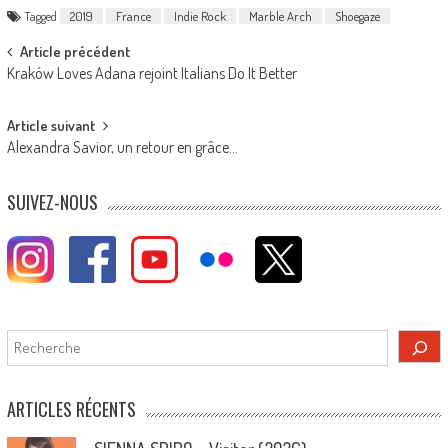
Tagged
2019
France
Indie Rock
Marble Arch
Shoegaze
Post
Article précédent
Kraków Loves Adana rejoint Italians Do It Better
navigation
Article suivant
Alexandra Savior, un retour en grâce…
SUIVEZ-NOUS
Rechercher
ARTICLES RÉCENTS