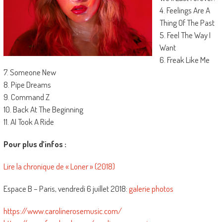
4. Feelings Are A
Thing Of The Past
5. Feel The Way I
Want
6. Freak Like Me
7. Someone New
8. Pipe Dreams
9. Command Z
10. Back At The Beginning
11. AI Took A Ride
Pour plus d’infos :
Lire la chronique de « Loner » (2018)
Espace B – Paris, vendredi 6 juillet 2018:
galerie photos
https://www.carolinerosemusic.com/