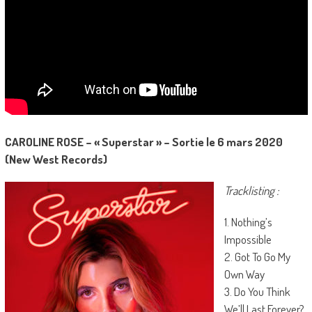
CAROLINE ROSE – « Superstar » – Sortie le 6 mars 2020
(New West Records)
Tracklisting :
1. Nothing’s
Impossible
2. Got To Go My
Own Way
3. Do You Think
We’ll Last Forever?