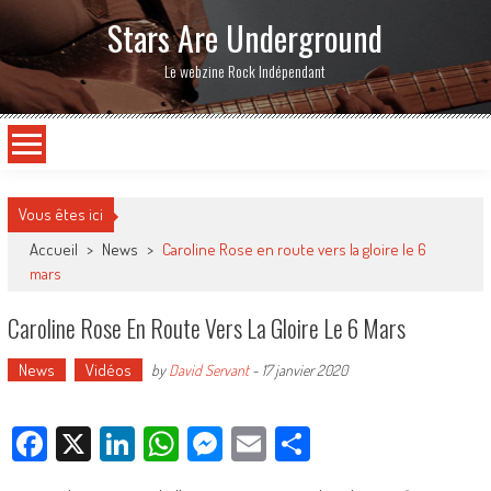
Stars Are Underground
Le webzine Rock Indépendant
Vous êtes ici
Accueil
>
News
>
Caroline Rose en route vers la gloire le 6
mars
Caroline Rose En Route Vers La Gloire Le 6 Mars
News
Vidéos
by
David Servant
-
17 janvier 2020
Facebook
X
LinkedIn
WhatsApp
Messenger
Email
Partager