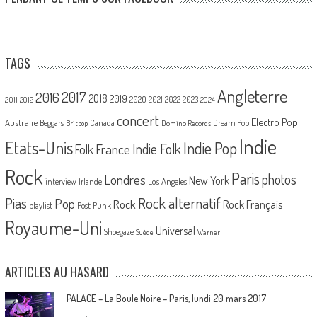
TAGS
Angleterre
2017
2016
2018
2019
2020
2021
2022
2023
2011
2012
2024
concert
Electro Pop
Australie
Canada
Beggars
Dream Pop
Britpop
Domino Records
Indie
Etats-Unis
Indie Pop
France
Indie Folk
Folk
Rock
Paris
Londres
photos
New York
Los Angeles
interview
Irlande
Pias
Rock alternatif
Pop
Rock
Rock Français
playlist
Post Punk
Royaume-Uni
Universal
Shoegaze
Suède
Warner
ARTICLES AU HASARD
PALACE – La Boule Noire – Paris, lundi 20 mars 2017