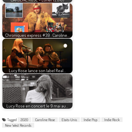
Chroniques express #39 : Caroline…
Lucy Rose lance son label Real…
Lucy Rose en concert le 9 mai au…
Tagged
2020
Caroline Rose
Etats-Unis
Indie Pop
Indie Rock
New West Records