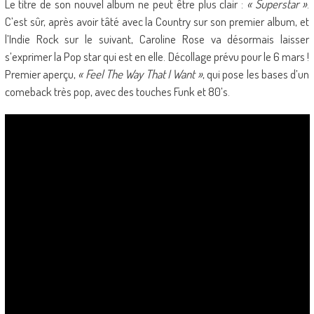
Le titre de son nouvel album ne peut être plus clair :
« Superstar »
.
C’est sûr, après avoir tâté avec la Country sur son premier album, et
l’Indie Rock sur le suivant, Caroline Rose va désormais laisser
s’exprimer la Pop star qui est en elle. Décollage prévu pour le 6 mars !
Premier aperçu,
« Feel The Way That I Want »
, qui pose les bases d’un
comeback très pop, avec des touches Funk et 80’s.