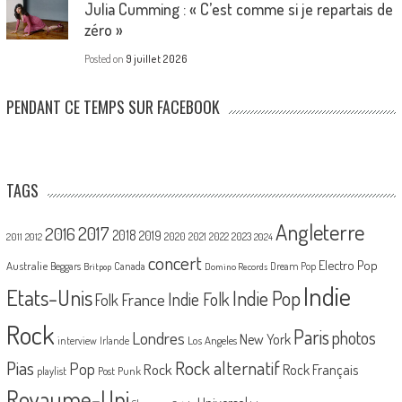
Julia Cumming : « C’est comme si je repartais de
zéro »
Posted on
9 juillet 2026
PENDANT CE TEMPS SUR FACEBOOK
TAGS
Angleterre
2017
2016
2018
2019
2020
2021
2022
2023
2011
2012
2024
concert
Electro Pop
Australie
Canada
Beggars
Dream Pop
Britpop
Domino Records
Indie
Etats-Unis
Indie Pop
France
Indie Folk
Folk
Rock
Paris
Londres
photos
New York
Los Angeles
interview
Irlande
Pias
Rock alternatif
Pop
Rock
Rock Français
playlist
Post Punk
Royaume-Uni