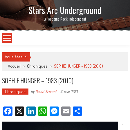
Stars Are Underground
Le webzine Rock Indépendant
Vous êtes ici
Accueil
>
Chroniques
>
SOPHIE HUNGER – 1983 (2010)
SOPHIE HUNGER – 1983 (2010)
Chroniques
by
David Servant
-
19 mai 2010
Facebook
X
LinkedIn
WhatsApp
Messenger
Email
Partager
1.