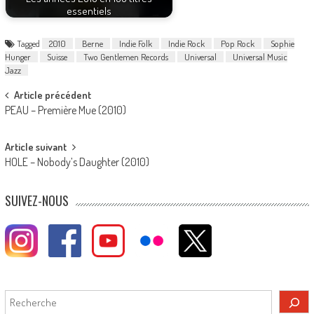
essentiels
Tagged
2010
Berne
Indie Folk
Indie Rock
Pop Rock
Sophie
Hunger
Suisse
Two Gentlemen Records
Universal
Universal Music
Jazz
Post
Article précédent
PEAU – Première Mue (2010)
navigation
Article suivant
HOLE – Nobody’s Daughter (2010)
SUIVEZ-NOUS
Rechercher