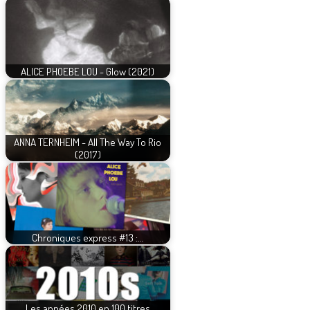
ALICE PHOEBE LOU - Glow (2021)
ANNA TERNHEIM - All The Way To Rio
(2017)
Chroniques express #13 :…
Les années 2010 en 100 titres