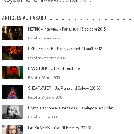
Universal
Shoegaze
Suède
Warner
ARTICLES AU HASARD
METRIC – Interview – Paris, jeudi 15 octobre 2015
Posted on
5 novembre 2015
UME – Espace B – Paris, vendredi 31 août 2012
Posted on
4 septembre 2012
DAN STOCK – « Take It Too Far »
Posted on
29 mars 2018
SHEARWATER – Jet Plane and Oxbow (2016)
Posted on
27 janvier 2016
Olympia annonce la sortie de « Flamingo » le 5 juillet
Posted on
9 mai 2019
LAURA VEIRS – Year Of Meteors (2005)