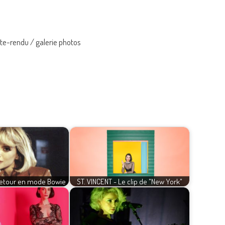
te-rendu / galerie photos
 retour en mode Bowie
ST. VINCENT - Le clip de "New York"