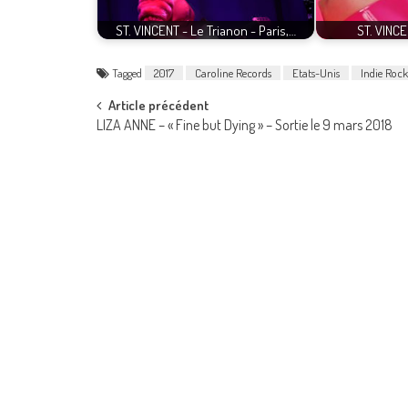
ST. VINCENT - Le Trianon - Paris,…
ST. VINCE
Tagged
2017
Caroline Records
Etats-Unis
Indie Rock
Post
Article précédent
LIZA ANNE – « Fine but Dying » – Sortie le 9 mars 2018
navigation