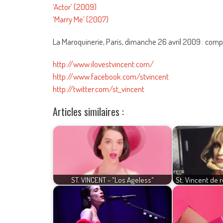
‘Actor’ (2009)
‘Marry Me’ (2007)
La Maroquinerie, Paris, dimanche 26 avril 2009 : comp
http://www.ilovestvincent.com/
http://www.facebook.com/stvincent
http://twitter.com/st_vincent
Articles similaires :
ST. VINCENT - "Los Ageless"
St. Vincent de