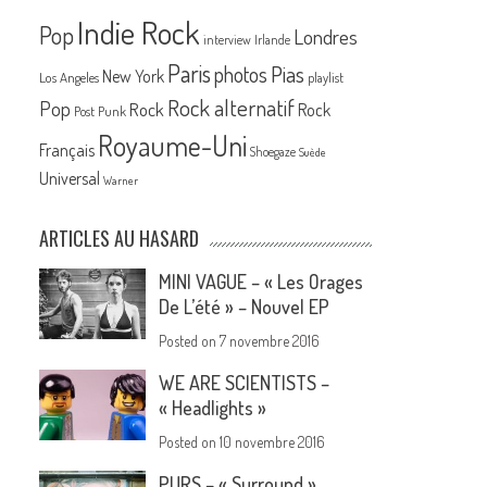
Indie Rock
Pop
Londres
interview
Irlande
Paris
Pias
photos
New York
Los Angeles
playlist
Rock alternatif
Pop
Rock
Rock
Post Punk
Royaume-Uni
Français
Shoegaze
Suède
Universal
Warner
ARTICLES AU HASARD
MINI VAGUE – « Les Orages
De L’été » – Nouvel EP
Posted on
7 novembre 2016
WE ARE SCIENTISTS –
« Headlights »
Posted on
10 novembre 2016
PURS – « Surround »