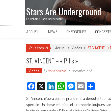
Stars Are Underground
Le webzine Rock Indépendant
ACCUEIL
NEWS
CHRONIQUES
CONCERT
Vous êtes ici
Accueil
>
Vidéos
>
ST. VINCENT – « P
ST. VINCENT – « Pills »
Vidéos
by
David Servant
-
13 décembre 2017
Facebook
X
LinkedIn
WhatsApp
Messenger
Email
Parta
St. Vincent n’aura pas eu grand mal à dérouter (ou ra
spéciale. Un chose est sûre, elle remporte toujours san
le clip de son single « Pills », réalisé par Philippa Price.