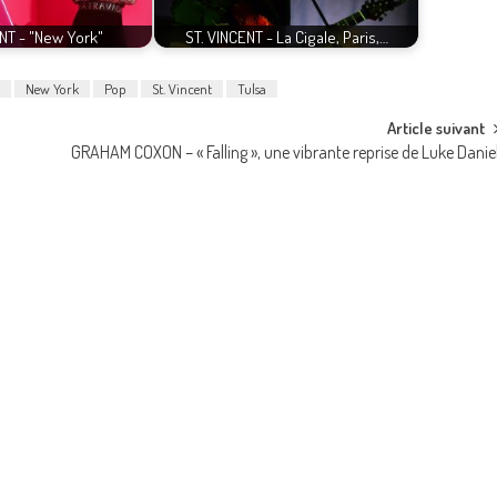
NT - "New York"
ST. VINCENT - La Cigale, Paris,…
New York
Pop
St. Vincent
Tulsa
Article suivant
GRAHAM COXON – « Falling », une vibrante reprise de Luke Danie