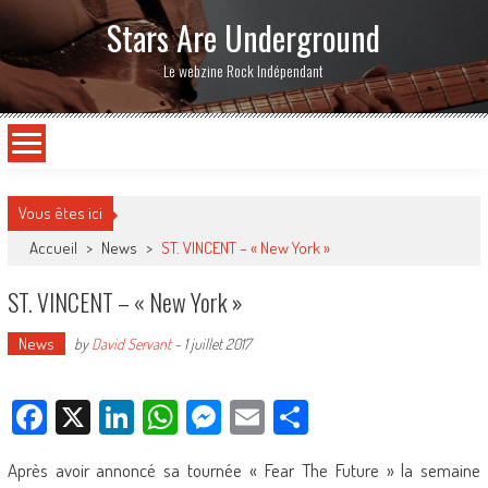
Stars Are Underground
Le webzine Rock Indépendant
Vous êtes ici
Accueil
>
News
>
ST. VINCENT – « New York »
ST. VINCENT – « New York »
News
by
David Servant
-
1 juillet 2017
Facebook
X
LinkedIn
WhatsApp
Messenger
Email
Partager
Après avoir annoncé sa tournée « Fear The Future » la semaine