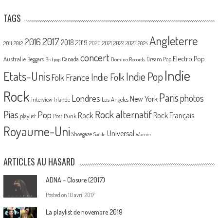
TAGS
Angleterre
2017
2016
2018
2019
2020
2021
2022
2023
2011
2012
2024
concert
Electro Pop
Australie
Canada
Beggars
Dream Pop
Britpop
Domino Records
Indie
Etats-Unis
Indie Pop
France
Indie Folk
Folk
Rock
Paris
Londres
photos
New York
Los Angeles
interview
Irlande
Pias
Rock alternatif
Pop
Rock
Rock Français
playlist
Post Punk
Royaume-Uni
Universal
Shoegaze
Suède
Warner
ARTICLES AU HASARD
ADNA – Closure (2017)
Posted on
10 avril 2017
La playlist de novembre 2019