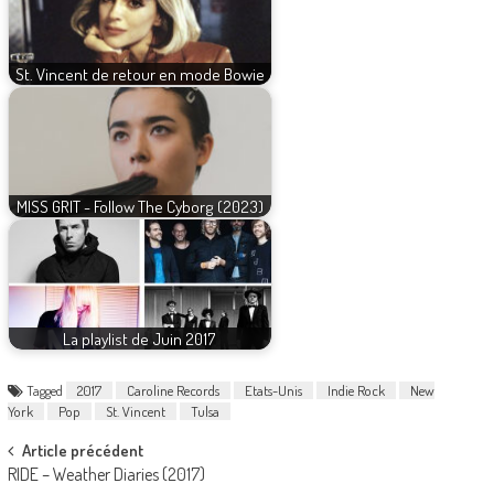
St. Vincent de retour en mode Bowie
MISS GRIT - Follow The Cyborg (2023)
La playlist de Juin 2017
Tagged
2017
Caroline Records
Etats-Unis
Indie Rock
New
York
Pop
St. Vincent
Tulsa
Post
Article précédent
RIDE – Weather Diaries (2017)
navigation