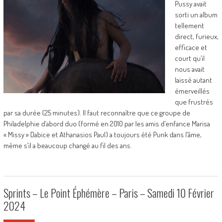
Pussy avait
sorti un album
tellement
direct, furieux,
efficace et
court qu’il
nous avait
laissé autant
émerveillés
que frustrés
par sa durée (25 minutes). Il faut reconnaître que ce groupe de
Philadelphie d’abord duo (formé en 2010 par les amis d’enfance Marisa
« Missy » Dabice et Athanasios Paul) a toujours été Punk dans l’âme,
même s’il a beaucoup changé au fil des ans.
Sprints – Le Point Éphémère – Paris – Samedi 10 Février
2024