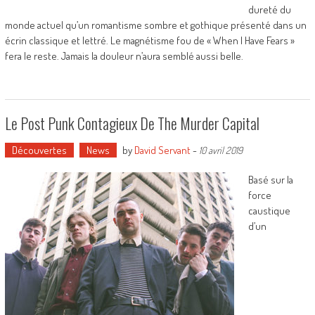
dureté du
monde actuel qu’un romantisme sombre et gothique présenté dans un
écrin classique et lettré. Le magnétisme fou de « When I Have Fears »
fera le reste. Jamais la douleur n’aura semblé aussi belle.
Le Post Punk Contagieux De The Murder Capital
Découvertes
News
by
David Servant
-
10 avril 2019
Basé sur la
force
caustique
d’un