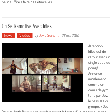
peut suffire à faire des étincelles.
On Se Remotive Avec Idles !
News
Vidéos
by
David Servant
-
28 mai 2020
Attention,
Idles est de
retour avec un
single coup de
poing !
Annoncé
initialement
comme un
cours de gym
tenu par Dev,
le bassiste du
groupe, « Get
Physical With Dev » a pris soudainement la forme d’un cadeau surprise