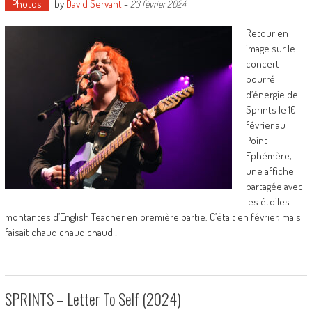
Photos
by
David Servant
-
23 février 2024
Retour en
image sur le
concert
bourré
d’énergie de
Sprints le 10
février au
Point
Ephémère,
une affiche
partagée avec
les étoiles
montantes d’English Teacher en première partie. C’était en février, mais il
faisait chaud chaud chaud !
SPRINTS – Letter To Self (2024)