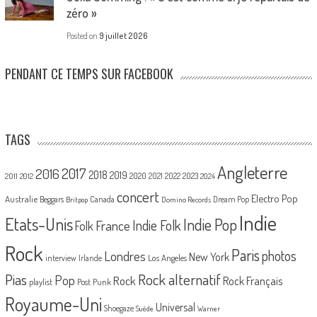
zéro »
Posted on
9 juillet 2026
PENDANT CE TEMPS SUR FACEBOOK
TAGS
Angleterre
2017
2016
2018
2019
2020
2021
2022
2023
2011
2012
2024
concert
Electro Pop
Australie
Canada
Beggars
Dream Pop
Britpop
Domino Records
Indie
Etats-Unis
Indie Pop
France
Indie Folk
Folk
Rock
Paris
Londres
photos
New York
Los Angeles
interview
Irlande
Pias
Rock alternatif
Pop
Rock
Rock Français
playlist
Post Punk
Royaume-Uni
Universal
Shoegaze
Suède
Warner