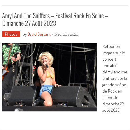
Amyl And The Sniffers – Festival Rock En Seine –
Dimanche 27 Août 2023
Photos
by
David Servant
-
17 octobre 2023
Retour en
images sur le
concert
endiablé
d’Amyl and the
Sniffers sur la
grande scène
de Rock en
scène, le
dimanche 27
août 2023.