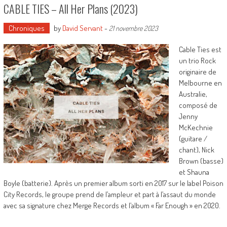
CABLE TIES – All Her Plans (2023)
Chroniques
by
David Servant
-
21 novembre 2023
Cable Ties est
un trio Rock
originaire de
Melbourne en
Australie,
composé de
Jenny
McKechnie
(guitare /
chant), Nick
Brown (basse)
et Shauna
Boyle (batterie). Après un premier album sorti en 2017 sur le label Poison
City Records, le groupe prend de l’ampleur et part à l’assaut du monde
avec sa signature chez Merge Records et l’album « Far Enough » en 2020.