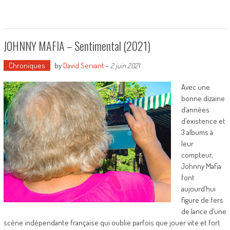
JOHNNY MAFIA – Sentimental (2021)
Chroniques
by
David Servant
-
2 juin 2021
Avec une
bonne dizaine
d’années
d’existence et
3 albums à
leur
compteur,
Johnny Mafia
font
aujourd’hui
figure de fers
de lance d’une
scène indépendante française qui oublie parfois que jouer vite et fort