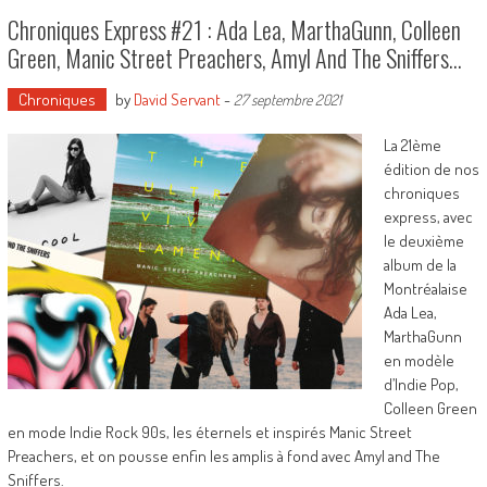
Chroniques Express #21 : Ada Lea, MarthaGunn, Colleen
Green, Manic Street Preachers, Amyl And The Sniffers…
Chroniques
by
David Servant
-
27 septembre 2021
La 21ème
édition de nos
chroniques
express, avec
le deuxième
album de la
Montréalaise
Ada Lea,
MarthaGunn
en modèle
d’Indie Pop,
Colleen Green
en mode Indie Rock 90s, les éternels et inspirés Manic Street
Preachers, et on pousse enfin les amplis à fond avec Amyl and The
Sniffers.