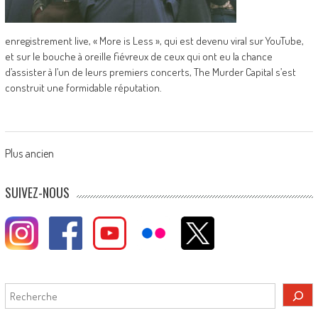
enregistrement live, « More is Less », qui est devenu viral sur YouTube,
et sur le bouche à oreille fiévreux de ceux qui ont eu la chance
d’assister à l’un de leurs premiers concerts, The Murder Capital s’est
construit une formidable réputation.
Posts
Plus ancien
navigation
SUIVEZ-NOUS
Rechercher