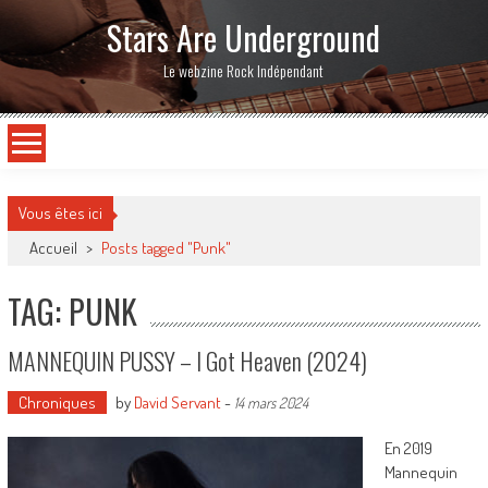
Stars Are Underground
Le webzine Rock Indépendant
Vous êtes ici
Accueil
>
Posts tagged "Punk"
TAG: PUNK
MANNEQUIN PUSSY – I Got Heaven (2024)
Chroniques
by
David Servant
-
14 mars 2024
En 2019
Mannequin