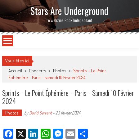
Stars Are Underground
Le webzine Rock Indépendant
Vous êtes ici
Accueil
>
Concerts
>
Photos
>
Sprints – Le Point
Éphémère – Paris – samedi 10 Février 2024
Sprints – Le Point Éphémère – Paris – Samedi 10 Février
2024
Photos
by
David Servant
-
23 février 2024
Facebook
X
LinkedIn
WhatsApp
Messenger
Email
Partager