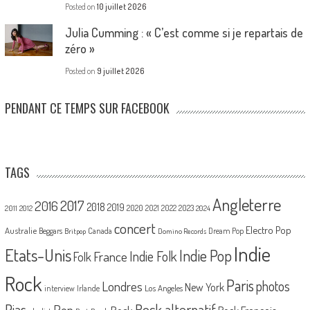
Posted on
10 juillet 2026
Julia Cumming : « C’est comme si je repartais de
zéro »
Posted on
9 juillet 2026
PENDANT CE TEMPS SUR FACEBOOK
TAGS
Angleterre
2017
2016
2018
2019
2020
2021
2022
2023
2011
2012
2024
concert
Electro Pop
Australie
Canada
Beggars
Dream Pop
Britpop
Domino Records
Indie
Etats-Unis
Indie Pop
France
Indie Folk
Folk
Rock
Paris
Londres
photos
New York
Los Angeles
interview
Irlande
Pias
Rock alternatif
Pop