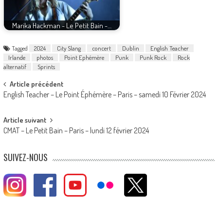
Marika Hackman - Le Petit Bain -…
Tagged
2024
City Slang
concert
Dublin
English Teacher
Irlande
photos
Point Ephémère
Punk
Punk Rock
Rock
alternatif
Sprints
Post
Article précédent
English Teacher – Le Point Éphémère – Paris – samedi 10 Février 2024
navigation
Article suivant
CMAT – Le Petit Bain – Paris – lundi 12 février 2024
SUIVEZ-NOUS