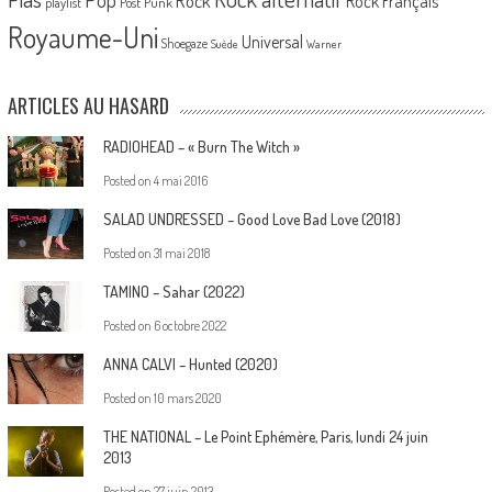
Rock
Rock Français
playlist
Post Punk
Royaume-Uni
Universal
Shoegaze
Suède
Warner
ARTICLES AU HASARD
RADIOHEAD – « Burn The Witch »
Posted on
4 mai 2016
SALAD UNDRESSED – Good Love Bad Love (2018)
Posted on
31 mai 2018
TAMINO – Sahar (2022)
Posted on
6 octobre 2022
ANNA CALVI – Hunted (2020)
Posted on
10 mars 2020
THE NATIONAL – Le Point Ephémère, Paris, lundi 24 juin
2013
Posted on
27 juin 2013