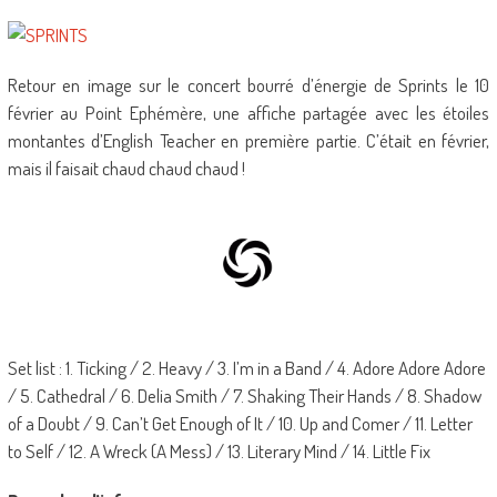
Retour en image sur le concert bourré d’énergie de Sprints le 10
février au Point Ephémère, une affiche partagée avec les étoiles
montantes d’English Teacher en première partie. C’était en février,
mais il faisait chaud chaud chaud !
Set list : 1. Ticking / 2. Heavy / 3. I’m in a Band / 4. Adore Adore Adore
/ 5. Cathedral / 6. Delia Smith / 7. Shaking Their Hands / 8. Shadow
of a Doubt / 9. Can’t Get Enough of It / 10. Up and Comer / 11. Letter
to Self / 12. A Wreck (A Mess) / 13. Literary Mind / 14. Little Fix