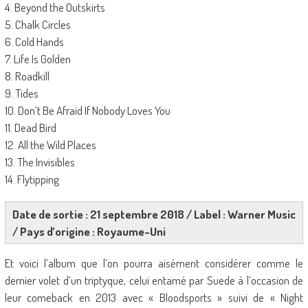
4. Beyond the Outskirts
5. Chalk Circles
6. Cold Hands
7. Life Is Golden
8. Roadkill
9. Tides
10. Don’t Be Afraid If Nobody Loves You
11. Dead Bird
12. All the Wild Places
13. The Invisibles
14. Flytipping
Date de sortie : 21 septembre 2018 / Label : Warner Music
/ Pays d’origine : Royaume-Uni
Et voici l’album que l’on pourra aisément considérer comme le
dernier volet d’un triptyque, celui entamé par Suede à l’occasion de
leur comeback en 2013 avec « Bloodsports » suivi de « Night