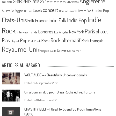
Angleterre
2017
2016
2018
2019
2020
2021
2022
2023
2011
2012
2024
concert
Electro Pop
Australie
Canada
Beggars
Dream Pop
Britpop
Domino Records
Indie
Etats-Unis
Indie Pop
France
Indie Folk
Folk
Rock
Paris
Londres
photos
New York
Los Angeles
interview
Irlande
Pias
Rock alternatif
Pop
Rock
Rock Français
playlist
Post Punk
Royaume-Uni
Universal
Shoegaze
Suède
Warner
ARTICLES AU HASARD
WOLF ALICE – « Beautifully Unconventional »
Posted on
12 septembre 2017
Un album en duo pour Brisa Roché et Fred Fortuny
Posted on
10 décembre 2020
CHASTITY BELT – I Used To Spend So Much Time Alone
(2017)