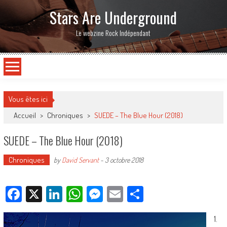
Stars Are Underground
Le webzine Rock Indépendant
Vous êtes ici
Accueil
>
Chroniques
>
SUEDE – The Blue Hour (2018)
SUEDE – The Blue Hour (2018)
Chroniques
by
David Servant
-
3 octobre 2018
Facebook
X
LinkedIn
WhatsApp
Messenger
Email
Partager
1.