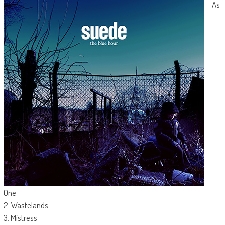
As
One
2. Wastelands
3. Mistress