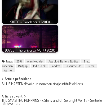
SUEDE - Bloodsports (2013)
DOVES - The Universal Want (2020)
Tagged
2018
Alan Moulder
Assault & Battery Studios
Brett
Anderson
Britpop
Indie Rock
Londres
Royaume-Uni
Suède
Warner
Post
Article précédent
BILLIE MARTEN dévoile un nouveau single intitulé « Mice »
navigation
Article suivant
THE SMASHING PUMPKINS – « Shiny and Oh So Bright Vol. 1 » – Sortie le
16 novembre