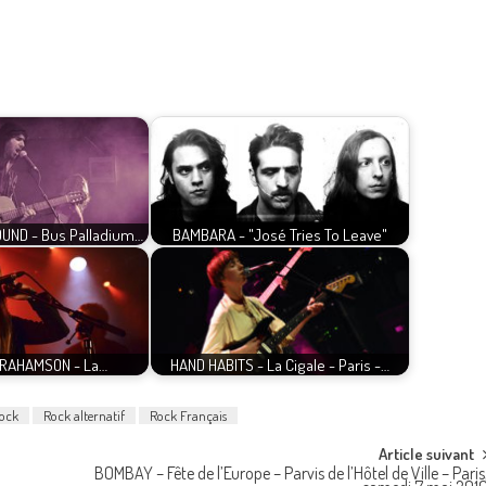
OUND - Bus Palladium…
BAMBARA - "José Tries To Leave"
BRAHAMSON - La…
HAND HABITS - La Cigale - Paris -…
ock
Rock alternatif
Rock Français
Article suivant
BOMBAY – Fête de l’Europe – Parvis de l’Hôtel de Ville – Paris