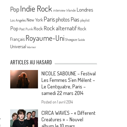
Indie Rock
Pop
Londres
interview
Irlande
Paris
Pias
photos
New York
Los Angeles
playlist
Rock alternatif
Pop
Rock
Rock
Post Punk
Royaume-Uni
Français
Shoegaze
Suède
Universal
Warner
ARTICLES AU HASARD
NICOLE SABOUNE – Festival
Les Femmes S’en Mêlent –
Le Centquatre, Paris –
samedi 22 mars 2014
Posted on
1 avril 2014
CIRCA WAVES – « Different
Creatures » – Nouvel
,
album le 10 mars