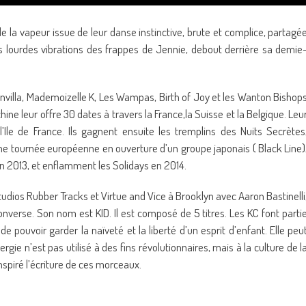
e la vapeur issue de leur danse instinctive, brute et complice, partagé
les lourdes vibrations des frappes de Jennie, debout derrière sa demie
nvilla, Mademoizelle K, Les Wampas, Birth of Joy et les Wanton Bishop
chine leur offre 30 dates à travers la France,la Suisse et la Belgique. Leu
Ile de France. Ils gagnent ensuite les tremplins des Nuits Secrètes
une tournée européenne en ouverture d’un groupe japonais ( Black Line)
en 2013, et enflamment les Solidays en 2014.
 studios Rubber Tracks et Virtue and Vice à Brooklyn avec Aaron Bastinelli
onverse. Son nom est KID. Il est composé de 5 titres. Les KC font parti
de pouvoir garder la naïveté et la liberté d’un esprit d’enfant. Elle peu
ie n’est pas utilisé à des fins révolutionnaires, mais à la culture de l
inspiré l’écriture de ces morceaux.