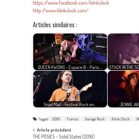
https://www.facebook.com/klinkclock
http://www.klinkclock.com/
Articles similaires :
QUEEN KWONG - Espace B - Paris,…
STUCK IN THE S
Snail Mail - Festival Rock en…
JENNIE A
Tagged
2016
France
Garage Rock
Klink Clock
R
Post
Article précédent
THE POSIES – Solid States (2016)