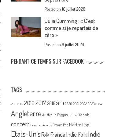
Posted on
10 juillet 2026
e
Julia Cumming : « C’est
-
comme si je repartais de
zéro »
s
Posted on
9 juillet 2026
r
,
PENDANT CE TEMPS SUR FACEBOOK
,
,
TAGS
e
2017
2016
t
2018
2019
2020
2021
2022
2023
2011
2012
2024
a
Angleterre
Australie
Canada
Beggars
Britpop
concert
Electro Pop
Dream Pop
Domino Records
Etats-Unis
Indie
France
Indie Folk
Folk