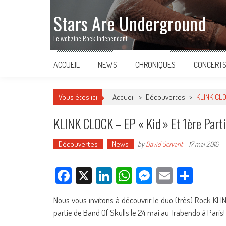
Stars Are Underground
Le webzine Rock Indépendant
ACCUEIL
NEWS
CHRONIQUES
CONCERT
Vous êtes ici
Accueil
>
Découvertes
>
KLINK CLOC
KLINK CLOCK – EP « Kid » Et 1ère Parti
Découvertes
News
by
David Servant
-
17 mai 2016
Facebook
X
LinkedIn
WhatsApp
Messenger
Email
Parta
Nous vous invitons à découvrir le duo (très) Rock KLIN
partie de Band Of Skulls le 24 mai au Trabendo à Paris!