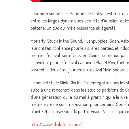
Leur nom sonne sec. Pourtant, le tableau est moite : d
entre les larges dynamiques des riffs d’Aurélien et 
batterie. Un duo qui mêle puissance et légèreté.
Moriarty, Stuck in the Sound, Hushpuppies, Soan, Asto
leur ont fait confiance pour leurs 1ères parties, et Indo
premier festival sera Rock en Seine, soutenus par l’
s’envolent pour le festival canadien Planet Rox, font 
ouvrent la deuxième journée du festival Main Square 
Le nouvel EP de Klink Clock a été enregistré dans les
suite à une rencontre dans les studios parisiens de C
d’une génération qui a du mal à grandir, qui a le luxe 
même vivre de son imagination, pour certains. Son énerg
plainte et à l’obsession du parfait visuel. Voici ce qui a 
http://www.klinkclock.com/