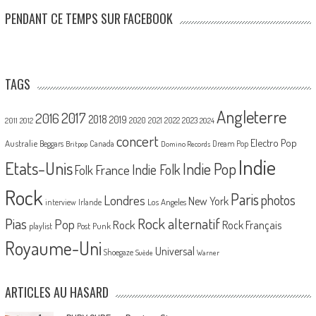
PENDANT CE TEMPS SUR FACEBOOK
TAGS
Angleterre
2017
2016
2018
2019
2020
2021
2022
2023
2011
2012
2024
concert
Electro Pop
Australie
Canada
Beggars
Dream Pop
Britpop
Domino Records
Indie
Etats-Unis
Indie Pop
France
Indie Folk
Folk
Rock
Paris
Londres
photos
New York
Los Angeles
interview
Irlande
Pias
Rock alternatif
Pop
Rock
Rock Français
playlist
Post Punk
Royaume-Uni
Universal
Shoegaze
Suède
Warner
ARTICLES AU HASARD