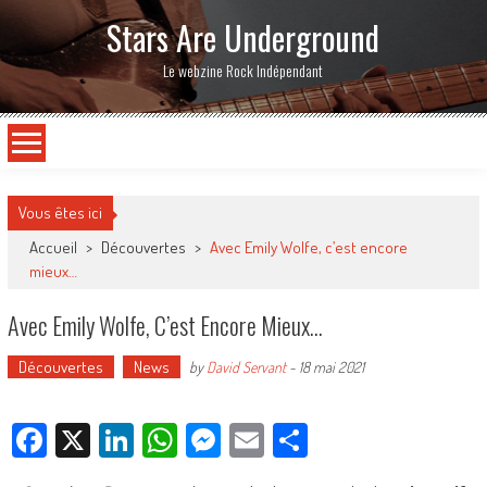
Stars Are Underground
Le webzine Rock Indépendant
Vous êtes ici
Accueil
>
Découvertes
>
Avec Emily Wolfe, c’est encore
mieux…
Avec Emily Wolfe, C’est Encore Mieux…
Découvertes
News
by
David Servant
-
18 mai 2021
Facebook
X
LinkedIn
WhatsApp
Messenger
Email
Partager