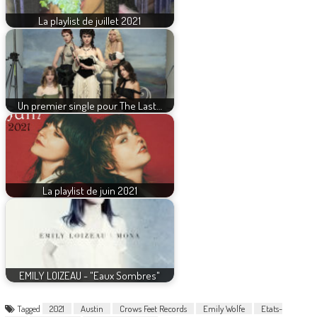
La playlist de juillet 2021
Un premier single pour The Last…
La playlist de juin 2021
EMILY LOIZEAU - "Eaux Sombres"
Tagged
2021
Austin
Crows Feet Records
Emily Wolfe
Etats-