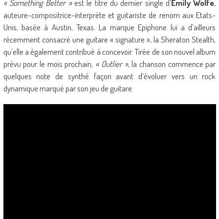
« Something Better »
est le titre du dernier single d’
Emily Wolfe
,
auteure-compositrice-interprète et guitariste de renom aux Etats-
Unis, basée à Austin, Texas. La marque Epiphone lui a d’ailleurs
récemment consacré une guitare « signature », la Sheraton Stealth,
qu’elle a également contribué à concevoir. Tirée de son nouvel album
prévu pour le mois prochain,
« Outlier »
, la chanson commence par
quelques note de synthé façon avant d’évoluer vers un rock
dynamique marqué par son jeu de guitare.