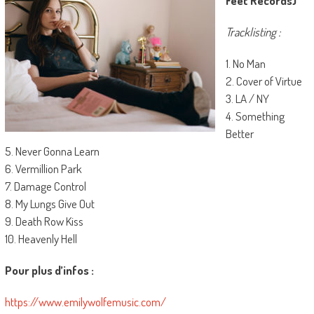
Feet Records)
Tracklisting :
1. No Man
2. Cover of Virtue
3. LA / NY
4. Something
Better
5. Never Gonna Learn
6. Vermillion Park
7. Damage Control
8. My Lungs Give Out
9. Death Row Kiss
10. Heavenly Hell
Pour plus d’infos :
https://www.emilywolfemusic.com/