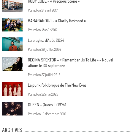
RUBY CUBE – « Precious Stone »
Posted on
24 avril 2017
BABAGANOUJ – « Clarity Restored »
Posted on
18 août 2017
La playlist d’Août 2024
Posted on
29 juillet 2024
REGINA SPEKTOR – « Remember Us To Life » – Nouvel
album le 30 septembre
Posted on
27 juillet 2016
Le punk folklorique de The New Eves
Posted on
22 mai 2025
QUEEN – Queen II (1974)
Posted on
10 décembre 2010
ARCHIVES