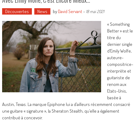
Découvertes
News
by
David Servant
-
18 mai 2021
« Something
Better » est le
titre du
dernier single
d’Emily Wolfe,
auteure-
compositrice-
interprète et
guitariste de
renom aux
Etats-Unis,
basée à
Austin, Texas. La marque Epiphone lui a d’ailleurs récemment consacré
une guitare « signature », la Sheraton Stealth, qu’elle a également
contribué à concevoir.