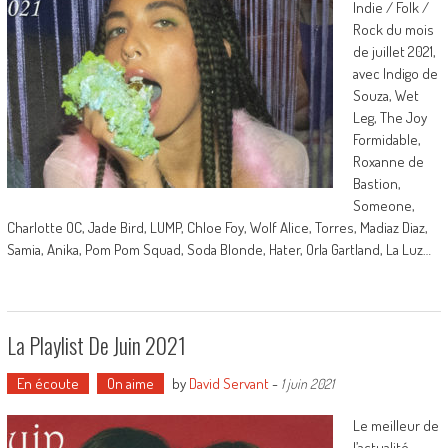
Indie / Folk /
Rock du mois
de juillet 2021,
avec Indigo de
Souza, Wet
Leg, The Joy
Formidable,
Roxanne de
Bastion,
Someone,
Charlotte OC, Jade Bird, LUMP, Chloe Foy, Wolf Alice, Torres, Madiaz Diaz,
Samia, Anika, Pom Pom Squad, Soda Blonde, Hater, Orla Gartland, La Luz…
La Playlist De Juin 2021
En écoute
On aime
by
David Servant
-
1 juin 2021
Le meilleur de
l’actualité