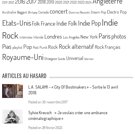
Angleterre
2017
2016
2018
2019
2020
2021
2022
2023
2011
2012
2024
concert
Electro Pop
Australie
Canada
Beggars
Dream Pop
Britpop
Domino Records
Indie
Etats-Unis
Indie Pop
France
Indie Folk
Folk
Rock
Paris
Londres
photos
New York
Los Angeles
interview
Irlande
Pias
Rock alternatif
Pop
Rock
Rock Français
playlist
Post Punk
Royaume-Uni
Universal
Shoegaze
Suède
Warner
ARTICLES AU HASARD
L.A. SALAMI – « City Of Bootmakers » – Sortie le 13 avril
2018
Posted on
30 novembre 2017
Sylvie Kreusch : « Je voulais créer une ambiance
cinématographique »
Posted on
28 février 2025