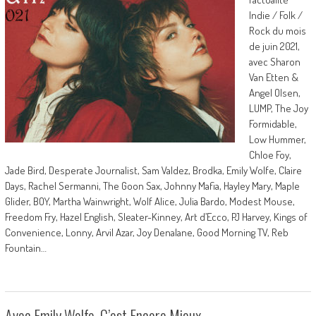
Indie / Folk /
Rock du mois
de juin 2021,
avec Sharon
Van Etten &
Angel Olsen,
LUMP, The Joy
Formidable,
Low Hummer,
Chloe Foy,
Jade Bird, Desperate Journalist, Sam Valdez, Brodka, Emily Wolfe, Claire
Days, Rachel Sermanni, The Goon Sax, Johnny Mafia, Hayley Mary, Maple
Glider, BOY, Martha Wainwright, Wolf Alice, Julia Bardo, Modest Mouse,
Freedom Fry, Hazel English, Sleater-Kinney, Art d’Ecco, PJ Harvey, Kings of
Convenience, Lonny, Arvil Azar, Joy Denalane, Good Morning TV, Reb
Fountain…
Avec Emily Wolfe, C’est Encore Mieux…