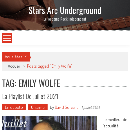
Stars Are Underground
Le webzine Rock Indépendant
Vous êtes ici
Accueil
>
Posts tagged "Emily Wolfe"
TAG: EMILY WOLFE
La Playlist De Juillet 2021
En écoute
On aime
by
David Servant
-
1 juillet 2021
Le meilleur de
l’actualité