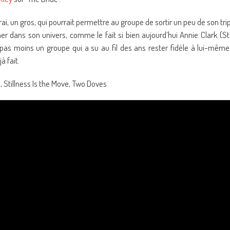
ai, un gros, qui pourrait permettre au groupe de sortir un peu de son tri
er dans son univers, comme le fait si bien aujourd’hui Annie Clark (St
t pas moins un groupe qui a su au fil des ans rester fidèle à lui-même
à fait.
, Stillness Is the Move, Two Doves