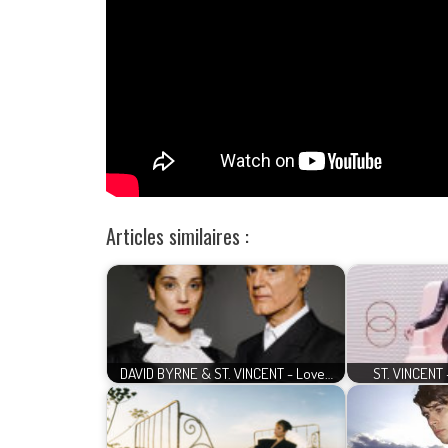
Articles similaires :
DAVID BYRNE & ST. VINCENT - Love…
ST. VINCENT 