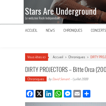
Stars Are Underground
Le webzine Rock Indépendant
ACCUEIL
NEWS
CHRONIQUES
CONCERT
Vous êtes ici
Accueil
>
Chroniques
>
DIRTY PROJ
DIRTY PROJECTORS – Bitte Orca (20
Chroniques
by
David Servant
-
1 juillet 2009
Facebook
X
LinkedIn
WhatsApp
Messenger
Email
Parta