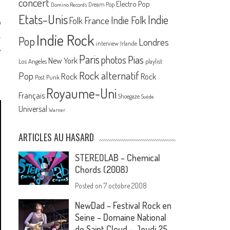
concert
Electro Pop
Dream Pop
Domino Records
Etats-Unis
Indie
France
Indie Folk
Folk
p
.
Indie Rock
Pop
Londres
interview
Irlande
,
Paris
Pias
photos
New York
Los Angeles
playlist
Rock alternatif
Pop
Rock
Rock
Post Punk
Royaume-Uni
Français
Shoegaze
Suède
Universal
Warner
ARTICLES AU HASARD
STEREOLAB – Chemical
Chords (2008)
Posted on
7 octobre 2008
NewDad – Festival Rock en
Seine – Domaine National
de Saint Cloud – Jeudi 25