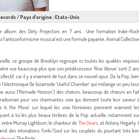
 Records / Pays d’origine : Etats-Unis
ème album des Dirty Projectors en 7 ans… Une formation Indie-Roc
’hui l’anticonformisme musical est une formule payante, Animal Collectiv
elle, ce groupe de Brooklyn regroupe ici toutes les qualités requise
emière vue beaucoup plus que son prédécesseur ‘Rise Above’ sorti 2 an
ollectif, car il y a vraiment de tout dans ce nouvel opus. De la Pop, bie
de l’électronique (le bizarroïde ‘Useful Chamber’ qui mélange un peu tou
ique aussi (‘Remade Horizon’) des chœurs, beaucoup de chœurs en fai
doorian pour vos charmantes voix qui donnent toute leur saveur 
ess Is the Move’ sur lequel les voix féminines prennent vraiment le
nt à lui les plus beaux timbres de la Pop actuelle, notamment su
t entre Murray Lightburn, le chanteur de
The Dears
, et Antony Hegarty. I
end des intonations Funk/Soul sur les couplets du pourtant très bo
kley
sur ‘The Bride’.