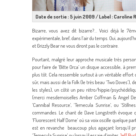
Date de sortie : 5 juin 2009 / Label : Caroline
Bizarre, vous avez dit bizarre?… Voici déjà le 7
expérimentale, bref, dans l’air du temps. Oui, aujourd
et Grizzly Bear ne vous diront pas le contraire.
Pourtant, malgré leur approche musicale très personn
pour faire de ‘Bitte Orca’ un disque accessible, à pr
plus tôt. Cela ressemble surtout à un véritable effort c
sûr, mais aussi de la Folk (le très beau ‘Two Doves’), 
les styles), un côté un peu rétro/hippie/psychédél
(merci mesdemoiselles Amber Coffman & Angel Dera
‘Cannibal Resource’, ‘Temecula Sunrise’, ou ‘Stilln
commandes. Le chant de Dave Longstreth évoque qua
‘Fluorescent Half Dome’ où sa voix oscille quelque par
est en revanche beaucoup plus agaçant lorsqu’il pr
‘Temecula Sunrise’ ou lorsqu’il essaie d’imiter
Jeff Buc