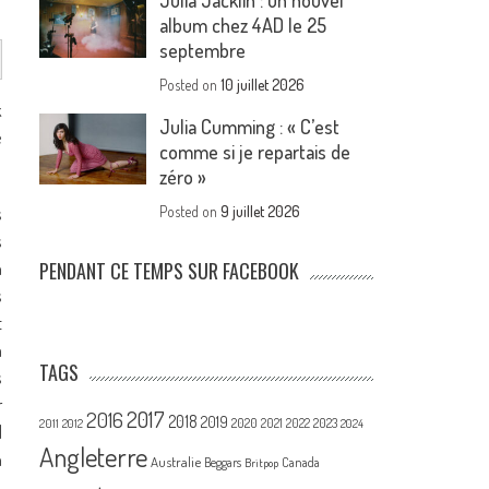
Julia Jacklin : un nouvel
album chez 4AD le 25
septembre
Posted on
10 juillet 2026
k
Julia Cumming : « C’est
e
comme si je repartais de
zéro »
s
Posted on
9 juillet 2026
s
n
PENDANT CE TEMPS SUR FACEBOOK
s
t
à
TAGS
s
r
2017
2016
2018
2019
2020
2021
2022
2023
2011
2012
2024
l
Angleterre
n
Australie
Canada
Beggars
Britpop