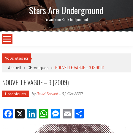
Stars Are Underground
Le webzine Rock Indépendant
Vous êtes ici
Accueil
>
Chroniques
>
NOUVELLE VAGUE – 3 (2009)
NOUVELLE VAGUE – 3 (2009)
Chroniques
by
David Servant
-
6 juillet 2009
Facebook
X
LinkedIn
WhatsApp
Messenger
Email
Partager
1.