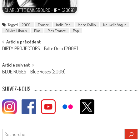
CHARLOTTE GAINSBOURG - IRM (2009)
Tagged
2009
France
Indie Pop
Marc Collin
Nouvelle Vague
Olivier Libaux
Pias
Pias France
Pop
Post
Article précédent
DIRTY PROJECTORS – Bitte Orca (2009)
navigation
Article suivant
BLUE ROSES – Blue Roses (2009)
SUIVEZ-NOUS
Rechercher