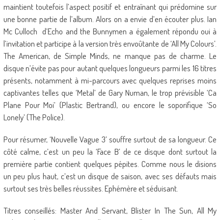
maintient toutefois l’aspect positif et entraînant qui prédomine sur
une bonne partie de l’album. Alors on a envie d’en écouter plus. Ian
Mc Culloch d’Echo and the Bunnymen a également répondu oui à
l’invitation et participe à la version très envoûtante de ‘All My Colours’.
The American, de Simple Minds, ne manque pas de charme. Le
disque n’évite pas pour autant quelques longueurs parmi les 16 titres
présents, notamment à mi-parcours avec quelques reprises moins
captivantes telles que ‘Metal’ de Gary Numan, le trop prévisible ‘Ca
Plane Pour Moi’ (Plastic Bertrand), ou encore le soporifique ‘So
Lonely’ (The Police).
Pour résumer, ‘Nouvelle Vague 3’ souffre surtout de sa longueur. Ce
côté calme, c’est un peu la ‘Face B’ de ce disque dont surtout la
première partie contient quelques pépites. Comme nous le disions
un peu plus haut, c’est un disque de saison, avec ses défauts mais
surtout ses très belles réussites. Ephémère et séduisant.
Titres conseillés: Master And Servant, Blister In The Sun, All My