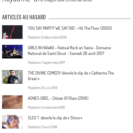
Shoegaze
Suède
Warner
ARTICLES AU HASARD
YOU SAY PARTY! WE SAY DIE! – Hit The Floor (2005)
Posted on
12 décembre 2006
GIRLS IN HAWAII – Festival Rock en Seine – Domaine
National de Saint Cloud – Samedi 26 août 2017
Posted on
7 septembre 2017
THE DIVINE COMEDY dévoile le clip de « Catherine The
Great »
Posted on
21 juin 2016
AGNES OBEL – Citizen Of Glass (2016)
Posted on
4 novembre 2016
CLEO T. dévoile le clip de « Shine »
Posted on
13 avril 2018