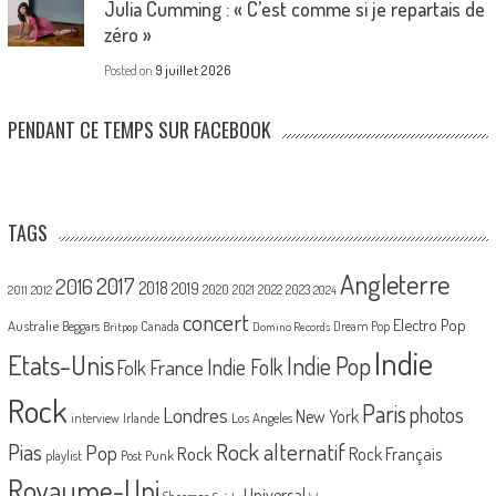
Julia Cumming : « C’est comme si je repartais de
zéro »
Posted on
9 juillet 2026
PENDANT CE TEMPS SUR FACEBOOK
TAGS
Angleterre
2017
2016
2018
2019
2020
2021
2022
2023
2011
2012
2024
concert
Electro Pop
Australie
Canada
Beggars
Dream Pop
Britpop
Domino Records
Indie
Etats-Unis
Indie Pop
France
Indie Folk
Folk
Rock
Paris
Londres
photos
New York
Los Angeles
interview
Irlande
Pias
Rock alternatif
Pop
Rock
Rock Français
playlist
Post Punk
Royaume-Uni
Universal