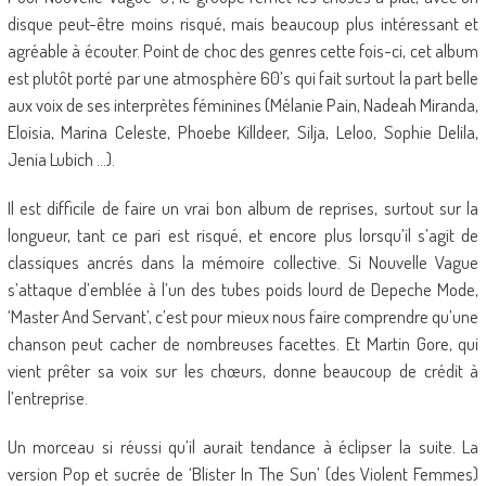
disque peut-être moins risqué, mais beaucoup plus intéressant et
agréable à écouter. Point de choc des genres cette fois-ci, cet album
est plutôt porté par une atmosphère 60’s qui fait surtout la part belle
aux voix de ses interprètes féminines (Mélanie Pain, Nadeah Miranda,
Eloisia, Marina Celeste, Phoebe Killdeer, Silja, Leloo, Sophie Delila,
Jenia Lubich …).
Il est difficile de faire un vrai bon album de reprises, surtout sur la
longueur, tant ce pari est risqué, et encore plus lorsqu’il s’agit de
classiques ancrés dans la mémoire collective. Si Nouvelle Vague
s’attaque d’emblée à l’un des tubes poids lourd de Depeche Mode,
‘Master And Servant’, c’est pour mieux nous faire comprendre qu’une
chanson peut cacher de nombreuses facettes. Et Martin Gore, qui
vient prêter sa voix sur les chœurs, donne beaucoup de crédit à
l’entreprise.
Un morceau si réussi qu’il aurait tendance à éclipser la suite. La
version Pop et sucrée de ‘Blister In The Sun’ (des Violent Femmes)