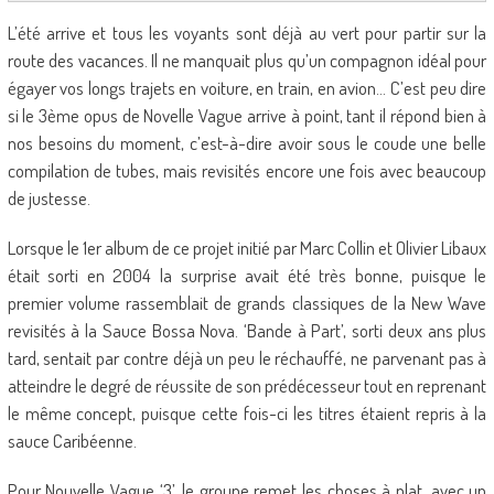
L’été arrive et tous les voyants sont déjà au vert pour partir sur la
route des vacances. Il ne manquait plus qu’un compagnon idéal pour
égayer vos longs trajets en voiture, en train, en avion… C’est peu dire
si le 3ème opus de Novelle Vague arrive à point, tant il répond bien à
nos besoins du moment, c’est-à-dire avoir sous le coude une belle
compilation de tubes, mais revisités encore une fois avec beaucoup
de justesse.
Lorsque le 1er album de ce projet initié par Marc Collin et Olivier Libaux
était sorti en 2004 la surprise avait été très bonne, puisque le
premier volume rassemblait de grands classiques de la New Wave
revisités à la Sauce Bossa Nova. ‘Bande à Part’, sorti deux ans plus
tard, sentait par contre déjà un peu le réchauffé, ne parvenant pas à
atteindre le degré de réussite de son prédécesseur tout en reprenant
le même concept, puisque cette fois-ci les titres étaient repris à la
sauce Caribéenne.
Pour Nouvelle Vague ‘3’, le groupe remet les choses à plat, avec un