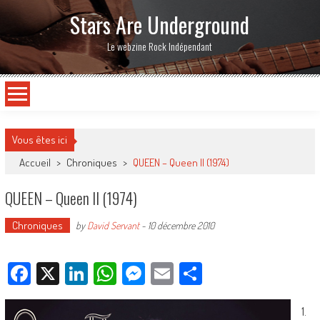
Stars Are Underground
Le webzine Rock Indépendant
Vous êtes ici
Accueil
>
Chroniques
>
QUEEN – Queen II (1974)
QUEEN – Queen II (1974)
Chroniques
by
David Servant
-
10 décembre 2010
Facebook
X
LinkedIn
WhatsApp
Messenger
Email
Partager
1.