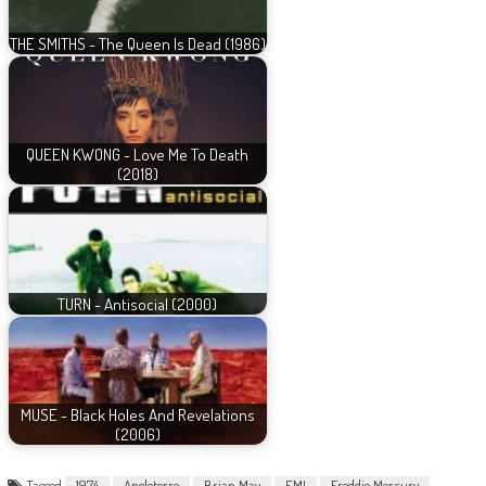
THE SMITHS - The Queen Is Dead (1986)
QUEEN KWONG - Love Me To Death
(2018)
TURN - Antisocial (2000)
MUSE - Black Holes And Revelations
(2006)
Tagged
1974
Angleterre
Brian May
EMI
Freddie Mercury