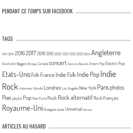
PENDANT CE TEMPS SUR FACEBOOK
TAGS
Angleterre
2017
2016
2018
2019
2020
2021
2022
2023
2011
2012
2024
concert
Electro Pop
Australie
Canada
Beggars
Dream Pop
Britpop
Domino Records
Indie
Etats-Unis
Indie Pop
France
Indie Folk
Folk
Rock
Paris
Londres
photos
New York
Los Angeles
interview
Irlande
Pias
Rock alternatif
Pop
Rock
Rock Français
playlist
Post Punk
Royaume-Uni
Universal
Shoegaze
Suède
Warner
ARTICLES AU HASARD